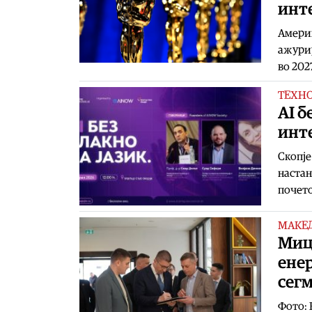
инте
Америк
ажурир
во 202
ТЕХН
AI б
инт
Скопје
настан
почет
МАКЕ
Миц
енер
сег
Фото: