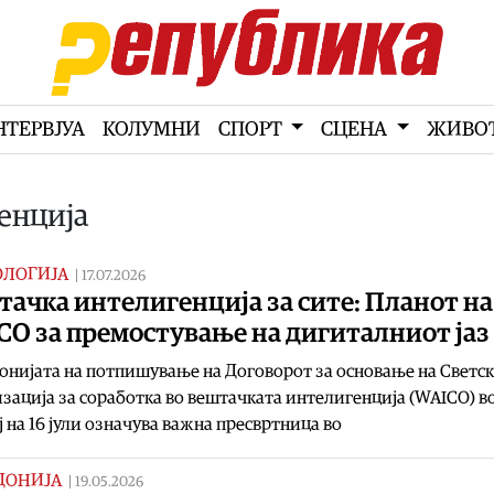
НТЕРВЈУА
КОЛУМНИ
СПОРТ
СЦЕНА
ЖИВО
енција
ОЛОГИЈА
|
17.07.2026
ачка интелигенција за сите: Планот на
CO за премостување на дигиталниот јаз
нијата на потпишување на Договорот за основање на Светск
зација за соработка во вештачката интелигенција (WAICO) в
 на 16 јули означува важна пресвртница во
ДОНИЈА
|
19.05.2026