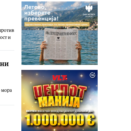
 против
ост и
ени
е мора