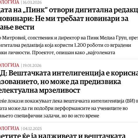
ОЛОГИЈА
|
16.03.2026
ата на „Пинк“ отвори дигитална редакц
новинари: Не ми требаат новинари за
вање вести
Митровиќ, сопственик и директор на Пинк Медиа Груп, пре
игитална редакција која користи 1.200 роботи со вградени
ки личности. Проектот, опишан како „најголемата
ОЛОГИЈА
|
19.01.2026
Д: Вештачката интелигенција е корисна
азованието, но може да предизвика
електуална мрзеливост
еќе докази покажуваат дека вештачката интелигенција (ВИ) 
ата може да ги подобри перформансите на учениците во
њето специфични задачи, но во исто време
ОЛОГИЈА
|
04.12.2025
етите ќе ја надживеат и вештачката