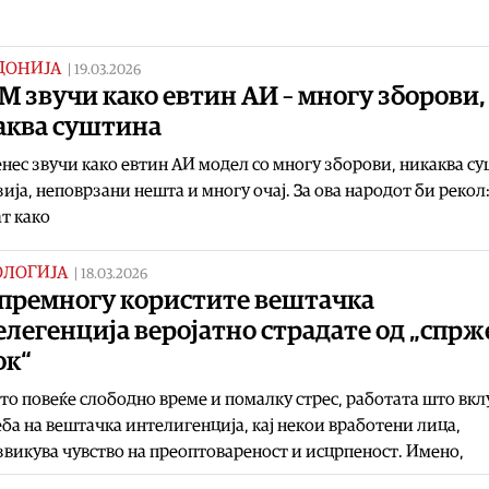
ДОНИЈА
|
19.03.2026
 звучи како евтин АИ – многу зборови,
аква суштина
нес звучи како евтин АИ модел со многу зборови, никаква с
ија, неповрзани нешта и многу очај. За ова народот би рекол
т како
ОЛОГИЈА
|
18.03.2026
 премногу користите вештачка
легенција веројатно страдате од „спрж
ок“
о повеќе слободно време и помалку стрес, работата што вкл
ба на вештачка интелигенција, кај некои вработени лица,
викува чувство на преоптовареност и исцрпеност. Имено,