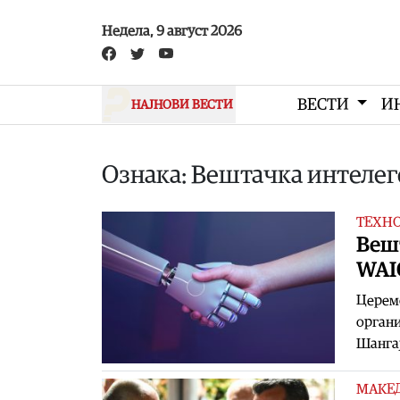
Skip to main content
Недела, 9 август 2026
ВЕСТИ
И
НАЈНОВИ ВЕСТИ
Ознака: Вештачка интелег
ТЕХН
Вешт
WAI
Церемо
органи
Шангај
МАКЕ