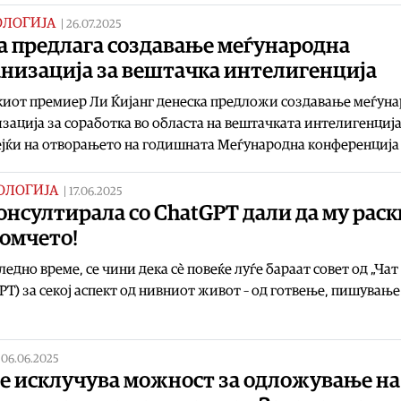
ОЛОГИЈА
|
26.07.2025
а предлага создавање меѓународна
анизација за вештачка интелигенција
иот премиер Ли Ќијанг денеска предложи создавање меѓун
зација за соработка во областа на вештачката интелигенција
јќи на отворањето на годишната Меѓународна конференција
ОЛОГИЈА
|
17.06.2025
онсултирала со ChatGPT дали да му рас
момчето!
ледно време, се чини дека сè повеќе луѓе бараат совет од „Чат
PT) за секој аспект од нивниот живот – од готвење, пишување
|
06.06.2025
не исклучува можност за одложување на