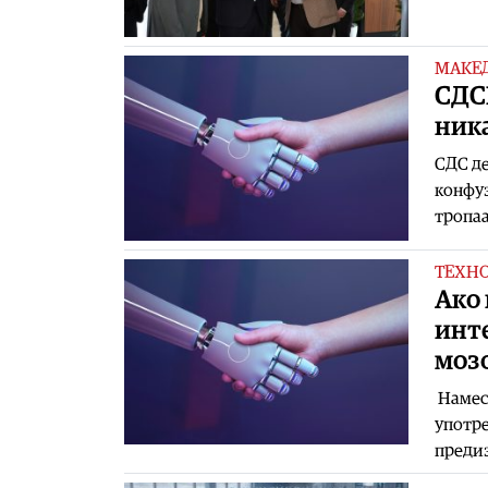
МАКЕ
СДСМ
ник
СДС де
конфуз
тропаа
ТЕХН
Ако
инте
моз
Намест
употре
предиз