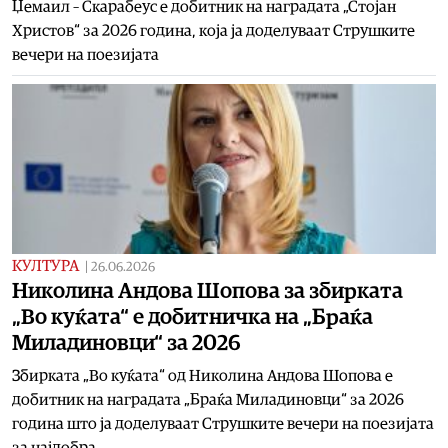
Џемаил – Скарабеус е добитник на наградата „Стојан
Христов“ за 2026 година, која ја доделуваат Струшките
вечери на поезијата
КУЛТУРА
|
26.06.2026
Николина Андова Шопова за збирката
„Во куќата“ е добитничка на „Браќа
Миладиновци“ за 2026
Збирката „Во куќата“ од Николина Андова Шопова е
добитник на наградата „Браќа Миладиновци“ за 2026
година што ја доделуваат Струшките вечери на поезијата
за најдобра