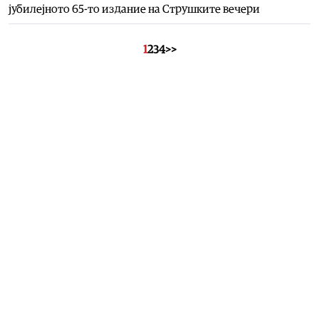
јубилејното 65-то издание на Струшките вечери
1
2
3
4
>>