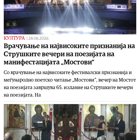
КУЛТУРА
|
28.06.2026
Врачување на највисоките признанија на
Струшките вечери на поезијата на
манифестацијата „Мостови“
Со врачување на највисоките фестивалски признанија и
меѓународно поетско читање „Мостови“, вечер на Мостот
на поезијата завршува 65. издание на Струшките вечери
на поезијата. На