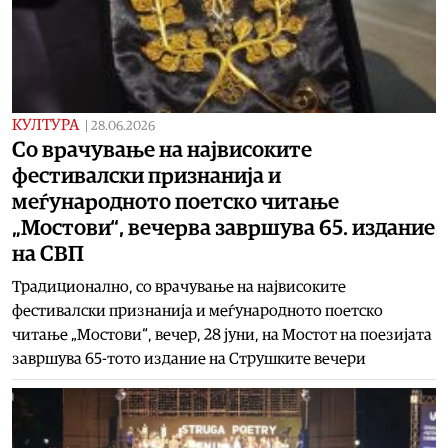
КУЛТУРА
|
28.06.2026
Со врачување на највисоките
фестивалски признанија и
меѓународното поетско читање
„Мостови“, вечерва завршува 65. издание
на СВП
Традиционално, со врачување на највисоките
фестивалски признанија и меѓународното поетско
читање „Мостови“, вечер, 28 јуни, на Мостот на поезијата
завршува 65-тото издание на Струшките вечери