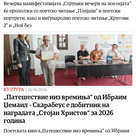
Вечерва манифестацијата „Струшки вечери на поезијата“
ќе продолжи со поетско читање „Плејади“ и поетски
портрети, како и меѓународно поетско читање „Кругови
2“ и „Ноќ без
КУЛТУРА
|
26.06.2026
„Патешествие низ времиња“ од Ибраим
Џемаил – Скарабеус е добитник на
наградата „Стојан Христов“ за 2026
година
Поетската книга„Патешествие низ времиња“ од Ибраим