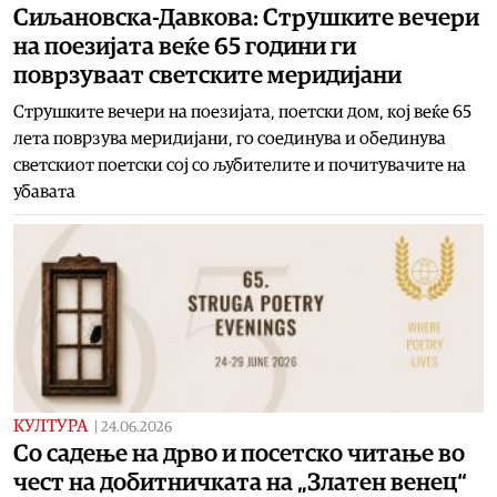
Сиљановска-Давкова: Струшките вечери
на поезијата веќе 65 години ги
поврзуваат светските меридијани
Струшките вечери на поезијата, поетски дом, кој веќе 65
лета поврзува меридијани, го соединува и обединува
светскиот поетски сој со љубителите и почитувачите на
убавата
КУЛТУРА
|
24.06.2026
Со садење на дрво и посетско читање во
чест на добитничката на „Златен венец“