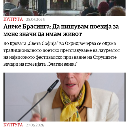
КУЛТУРА
|
28.06.2026
Анеке Брасинга: Да пишувам поезија за
мене значи да имам живот
Во црквата „Света Софија“ во Охрид вечерва се одржа
традиционалното поетско претставување на лауреатот
на највисокото фестивалско признание на Струшките
вечери на поезијата „Златен венец“
КУЛТУРА
|
27.06.2026