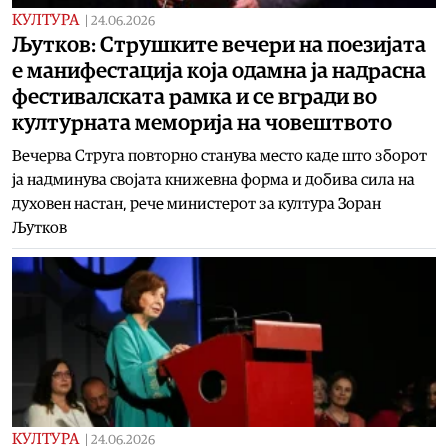
КУЛТУРА
|
24.06.2026
Љутков: Струшките вечери на поезијата
е манифестација која одамна ја надрасна
фестивалската рамка и се вгради во
културната меморија на човештвото
Вечерва Струга повторно станува место каде што зборот
ја надминува својата книжевна форма и добива сила на
духовен настан, рече министерот за култура Зоран
Љутков
КУЛТУРА
|
24.06.2026