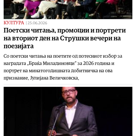
КУЛТУРА
|
25.06.2026
Поетски читања, промоции и портрети
на вториот ден на Струшки вечери на
поезијата
Со поетски читањa на поетите од потесниот избор за
наградата „Браќа Миладиновци“ за 2026 година и
портрет на минатогодишната добитничка на ова
признание, Јулијана Величковска,