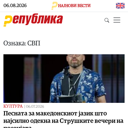
Skip to main content
06.08.2026
НАЈНОВИ ВЕСТИ
Ознака: СВП
КУЛТУРА
|
06.07.2026
Песната за македонскиот јазик што
најсилно одекна на Струшките вечери на