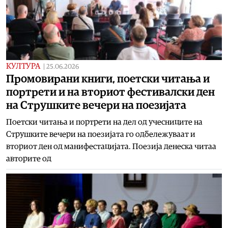
КУЛТУРА
|
25.06.2026
Промовирани книги, поетски читања и
портрети и на вториот фестивалски ден
на Струшките вечери на поезијата
Поетски читања и портрети на дел од учесниците на
Струшките вечери на поезијата го одбележуваат и
вториот ден од манифестацијата. Поезија денеска читаа
авторите од