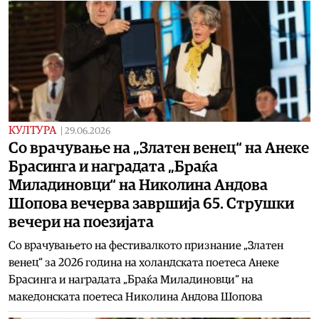
КУЛТУРА
|
29.06.2026
Со врачување на „Златен венец“ на Анеке
Брасинга и наградата „Браќа
Миладиновци“ на Николина Андова
Шопова вечерва завршија 65. Струшки
вечери на поезијата
Со врачувањето на фестивалкото признание „Златен
венец“ за 2026 година на холандската поетеса Анеке
Брасинга и наградата „Браќа Миладиновци“ на
македонската поетеса Николина Андова Шопова