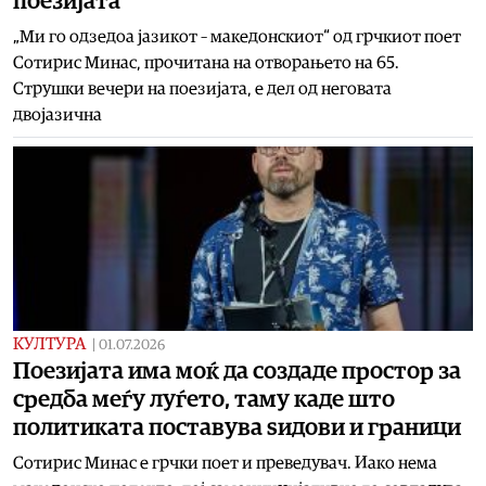
поезијата
„Ми го одзедоа јазикот – македонскиот“ од грчкиот поет
Сотирис Минас, прочитана на отворањето на 65.
Струшки вечери на поезијата, е дел од неговата
двојазична
КУЛТУРА
|
01.07.2026
Поезијата има моќ да создаде простор за
средба меѓу луѓето, таму каде што
политиката поставува ѕидови и граници
Сотирис Минас е грчки поет и преведувач. Иако нема