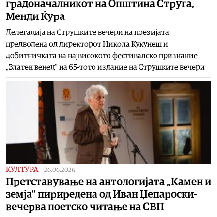
градоначалникот на Општина Струга,
Менди Ќура
Делегација на Струшките вечери на поезијата
предводена од директорот Никола Кукунеш и
добитничката на највисокото фестивалско признание
„Златен венец“ на 65-тото издание на Струшките вечери
КУЛТУРА
|
26.06.2026
Претставување на антологијата „Камен и
земја“ пириредена од Иван Џепароски-
вечерва поетско читање на СВП