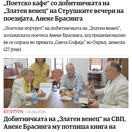
„Поетско кафе“ со добитничката на
„Златен венец“ на Струшките вечери на
поезијата, Анеке Брасинга
„Поетски портрет“ на добитничката на „Златен венец“,
холандската поетеса Анеке Брасинга, кој традиционално
ќе се одржи во црквата „Света Софија“ во Охрид, денеска
(27 јуни)
КУЛТУРА
|
26.06.2026
Добитничката на „Златен венец“ на СВП,
Анеке Брасинга му потпиша книга на