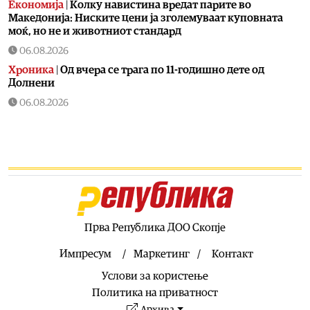
Економија
|
Колку навистина вредат парите во
Македонија: Ниските цени ја зголемуваат куповната
моќ, но не и животниот стандард
06.08.2026
Хроника
|
Од вчера се трага по 11-годишно дете од
Долнени
06.08.2026
Македонија
|
На Бујар Османи сега му пречи што на
аеродромот во Скопје не пишува на албански јазик
06.08.2026
Сцена
|
35 години независност на Македонија: На 15
август „Меморија“, „Мизар“ и „Синтезис“ со заеднички
концерт во Струмица
06.08.2026
Прва Република ДОО Скопје
Македонија
|
Онколошки пациенти на протест пред
Министерството за здравство
Импресум
Маркетинг
Контакт
06.08.2026
Услови за користење
Економија
|
Ристески: Се контролираат цените на
Политика на приватност
производите и инфлацијата, засега нема нови
Архива