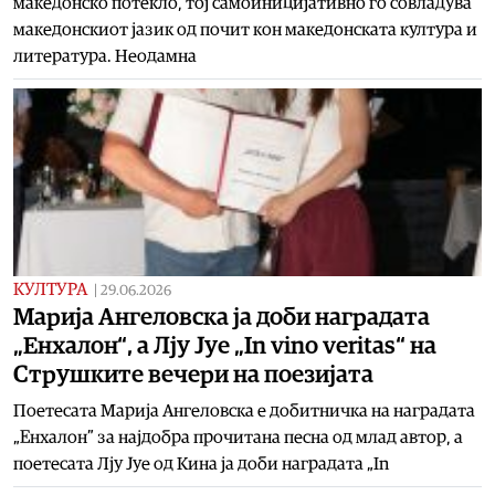
македонско потекло, тој самоиницијативно го совладува
македонскиот јазик од почит кон македонската култура и
литература. Неодамна
КУЛТУРА
|
29.06.2026
Марија Ангеловска ја доби наградата
„Енхалон“, а Лју Јуе „In vino veritas“ на
Струшките вечери на поезијата
Поетесата Марија Ангеловска е добитничка на наградата
„Енхалон” за најдобра прочитана песна од млад автор, а
поетесата Лју Јуе од Кина ја доби наградата „In