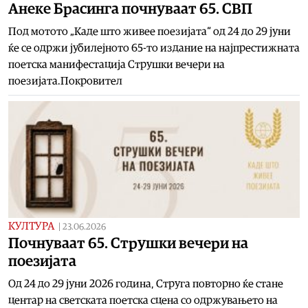
Анеке Брасинга почнуваат 65. СВП
Под мотото „Каде што живее поeзијата“ од 24 до 29 јуни
ќе се одржи јубилејното 65-то издание на најпрестижната
поетска манифестација Струшки вечери на
поезијата.Покровител
КУЛТУРА
|
23.06.2026
Почнуваат 65. Струшки вечери на
поезијата
Од 24 до 29 јуни 2026 година, Струга повторно ќе стане
центар на светската поетска сцена со одржувањето на