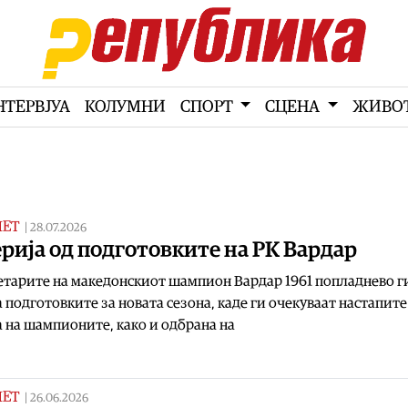
НТЕРВЈУА
КОЛУМНИ
СПОРТ
СЦЕНА
ЖИВО
МЕТ
|
28.07.2026
рија од подготовките на РК Вардар
тарите на македонскиот шампион Вардар 1961 попладнево г
 подготовките за новата сезона, каде ги очекуваат настапите
 на шампионите, како и одбрана на
МЕТ
|
26.06.2026