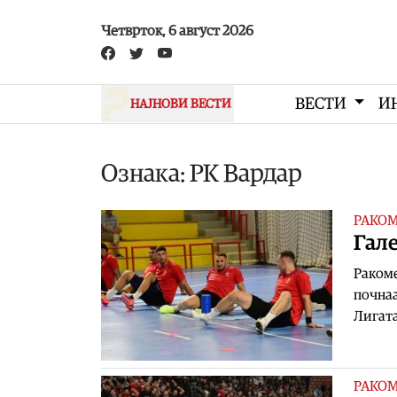
Skip to main content
Четврток, 6 август 2026
ВЕСТИ
И
НАЈНОВИ ВЕСТИ
Ознака: РК Вардар
РАКО
Гале
Ракоме
почнаа
Лигата
РАКО