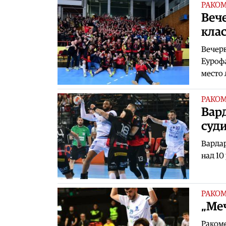
РАКО
Вечe
кла
Вeчерв
Еурофа
место 
РАКО
Вар
суд
Вардар
над 10
РАКО
„Меч
Ракоме