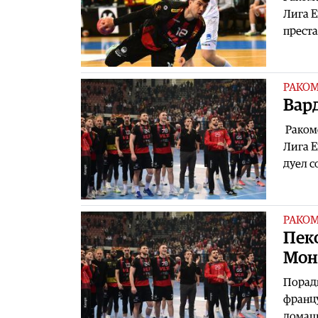
Лига Е
преста
РАКО
Вар
Ракоме
Лига Е
дуел с
РАКО
Пеко
Мон
Поради
францу
домашн