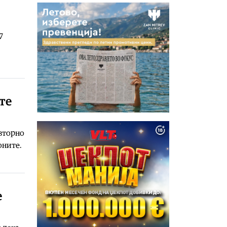
7
те
вторно
оните.
е