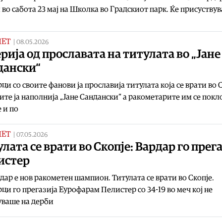
во сабота 23 мај на Школка во Градскиот парк. Ќе присуствув
МЕТ
|
08.05.2026
рија од прославата на титулата во „Јане
дански“
ци со своите фанови ја прославија титулата која се врати во С
те ја наполнија „Јане Сандански“ а ракометарите им се покл
 и по
МЕТ
|
07.05.2026
лата се врати во Скопје: Вардар го прег
истер
дар е нов ракометен шампион. Титулата се врати во Скопје.
ци го прегазија Еурофарам Пелистер со 34-19 во меч кој не
уваше на дерби