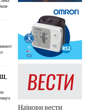
 дека
 биде
дникот
со
ЛШ,
да
енер е
Најнови вести