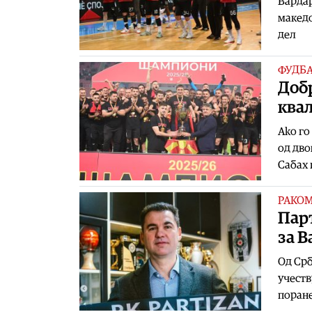
Вардар
македо
дел
ФУДБ
Добр
ква
Ako го
од дво
Сабах 
РАКО
Парт
за В
Oд Срб
учеств
поран