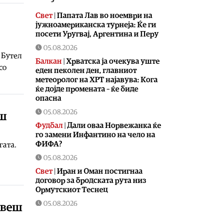
Свет
|
Папата Лав во ноември на
јужноамериканска турнеја: Ќе ги
посети Уругвај, Аргентина и Перу
05.08.2026
 Бутел
Балкан
|
Хрватска ја очекува уште
со
еден пеколен ден, главниот
метеоролог на ХРТ најавува: Кога
ќе дојде промената – ќе биде
опасна
05.08.2026
еш
Фудбал
|
Дали оваа Норвежанка ќе
го замени Инфантино на чело на
ФИФА?
гата.
05.08.2026
Свет
|
Иран и Оман постигнаа
договор за бродската рута низ
Ормутскиот Теснец
05.08.2026
квеш
Свет
|
Русија погодила уште три