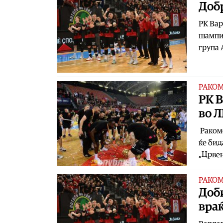
Добр
РК Вар
шампио
група 
РАКО
РК В
во 
Ракоме
ќе бид
„Црвен
РАКО
Доби
вра