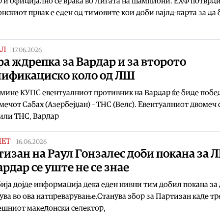
 и официјално се враќа во Лигата на шампиони. ЕХФ потврди
нскиот првак е еден од тимовите кои доби вајлд-карта за да
АЛ
|
17.06.2026
а ждрепка за Вардар и за второто
лификациско коло од ЛШ
 мине КУПС евентуалниот противник на Вардар ќе биде побе
мечот Сабах (Азербејџан) – ТНС (Велс). Евентуалниот двомеч 
или ТНС, Вардар
МЕТ
|
16.06.2026
изан на Раул Гонзалес доби покана за 
ардар се уште не се знае
ија дојде информација дека еден нивни тим добил покана за 
ува во ова натпреварување.Станува збор за Партизан каде тр
ешниот македонски селектор,