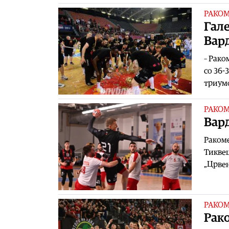
РАКО
Гале
Вар
– Рако
со 36-
триумф
РАКО
Вар
Ракоме
Тиквеш
„Црвен
РАКО
Рак