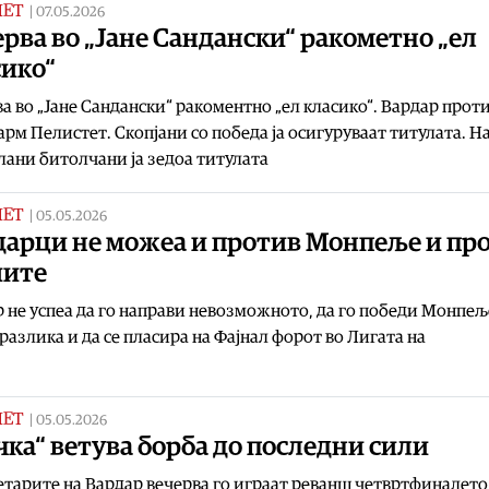
МЕТ
|
07.05.2026
рва во „Јане Сандански“ ракометно „ел
сико“
а во „Јане Сандански“ ракоментно „ел класико“. Вардар прот
рм Пелистет. Скопјани со победа ја осигуруваат титулата. Н
лани битолчани ја зедоа титулата
МЕТ
|
05.05.2026
дарци не можеа и против Монпеље и пр
иите
 не успеа да го направи невозможното, да го победи Монпељ
 разлика и да се пласира на Фајнал форот во Лигата на
МЕТ
|
05.05.2026
ка“ ветува борба до последни сили
тарите на Вардар вечерва го играат реванш четвртфиналето