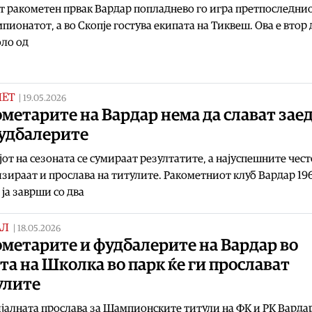
 ракометен првак Вардар попладнево го игра претпоследнио
пионатот, а во Скопје гостува екипата на Тиквеш. Ова е втор 
оло од
МЕТ
|
19.05.2026
метарите на Вардар нема да слават зае
фудбалерите
јот на сезоната се сумираат резултатите, а најуспешните чест
зираат и прослава на титулите. Ракометниот клуб Вардар 196
 ја заврши со два
АЛ
|
18.05.2026
метарите и фудбалерите на Вардар во
та на Школка во парк ќе ги прослават
улите
алната прослава за Шампионските титули на ФК и РК Вардар