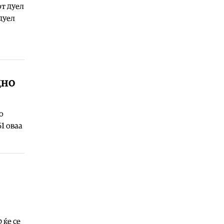
т дуел
товарни бродови во Црното Море
дуел
05.08.2026
Македонија
|
Најголем дел од
пациентите сo западнонилска
треска се од скопскиот регион и
Велес
05.08.2026
дно
Хроника
|
Ангелов: Спречена
катастрофа во Виничко, запалена
трева при сечење со брусилица
о
1 оваа
05.08.2026
Балкан
|
Нуклеарката Кршко во
Словенија го намалува
производството за 20% поради
нискиот водостој на Сава
05.08.2026
Македонија
|
Клековски:
Приоритет се нови вработувања и
проширување на Позитивната
 ќе се