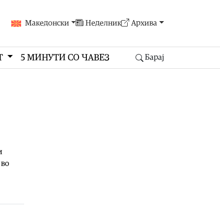
Македонски
Неделник
Архива
Т
5 МИНУТИ СО ЧАВЕЗ
Барај
и
 во