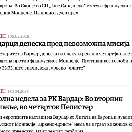
вропа. Во Скопје во СЦ „Јане Сандански“ гостува францускиот
вник Монпелје. На првиот дуел пред
МЕТ
|
05.05.2026
дарци денеска пред невозможна мисија
тарите на Вардар денеска ги очекува реванш четвртфиналет
вропа против францускиот Монпелје. Противникот го доби 
о 33:23, што значи дека „црвено-црните“
МЕТ
|
30.04.2026
лна недела за РК Вардар: Во вторник
пеље, во четврток Пелистер
 европските настапи на Вардар во Лигата на Европа и дуелит
скиот Монпелје, „црвено-црните“ нема да играат викендов в
ото првенство. Најголемото дерби на