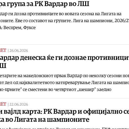
а група за РК Вардар во ЛШ
дар ги дозна противниците во новата сезона на Лигата на
ните. Еве го составот на групите. Лига на шампиони, 2026/2
А: Веспрем, Фуксе
МЕТ
|
26.06.2026
ардар денеска ќе ги дознае противници
ЛШ
тарите на македонскиот првак Вардар по неколку сезони по
ат дел од најквалитетното натпреварување Лигата на шампи
о-црните“ се сместени во четвртиот „шешир“ заедно
МЕТ
|
22.06.2026
 вајлд карта: РК Вардар и официјално с
ќа во Лигата на шампионите