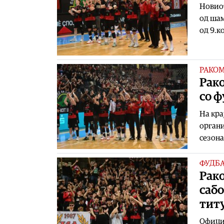
Новиот
од шам
од 9.к
РАКО
Рако
со 
На кра
органи
сезона
ФУДБ
Рако
сабо
тит
Официј