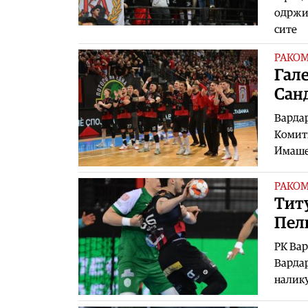
одржи 
сите
РАКО
Гале
Сан
Вардар
Комити
Имаше
РАКО
Tиту
Пел
РК Вар
Вардар
налик