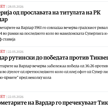
МЕТ
|
28.05.2026
рија од прославата на титулата на РК
дар
метарите на Вардар 1961 го совладаа вечерва градскиот ривал
34 во рамки на последното коло во македонската Суперлига и 
 ставија
МЕТ
|
22.05.2026
дар рутински до победата против Тикв
тарите на Вардар вечерва забележаа победа од 36:26 против
 во дуелот од претпоследното коло од плеј офот од Супер ли
о-црните“ пред неколку кола
МЕТ
|
22.05.2026
ометарите на Вардар го пречекуваат Ти