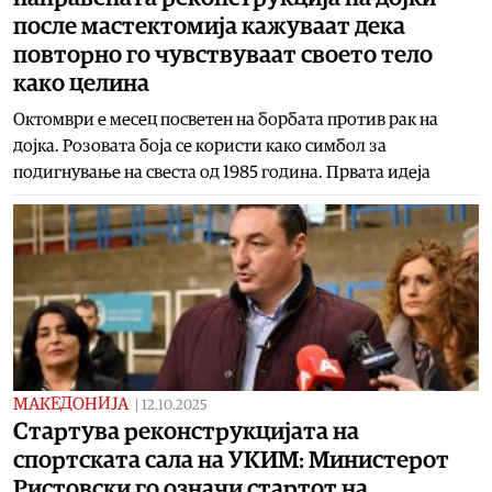
после мастектомија кажуваат дека
повторно го чувствуваат своето тело
како целина
Октомври е месец посветен на борбата против рак на
дојка. Розовата боја се користи како симбол за
подигнување на свеста од 1985 година. Првата идеја
МАКЕДОНИЈА
|
12.10.2025
Стартува реконструкцијата на
спортската сала на УКИМ: Министерот
Ристовски го означи стартот на