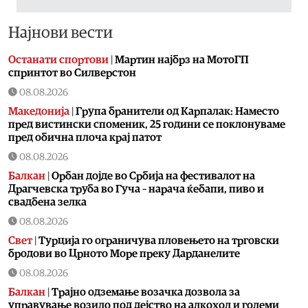
Најнови вести
Останати спортови
|
Мартин најбрз на МотоГП
спринтот во Силверстон
08.08.2026
Македонија
|
Група бранители од Карпалак: Наместо
пред вистински споменик, 25 години се поклонуваме
пред обична плоча крај патот
08.08.2026
Балкан
|
Орбан дојде во Србија на фестивалот на
Драгчевска труба во Гуча – нарача ќебапи, пиво и
свадбена зелка
08.08.2026
Свет
|
Турција го ограничува пловењето на трговски
бродови во Црното Море преку Дарданелите
08.08.2026
Балкан
|
Трајно одземање возачка дозвола за
управување возило под дејство на алкохол и големи