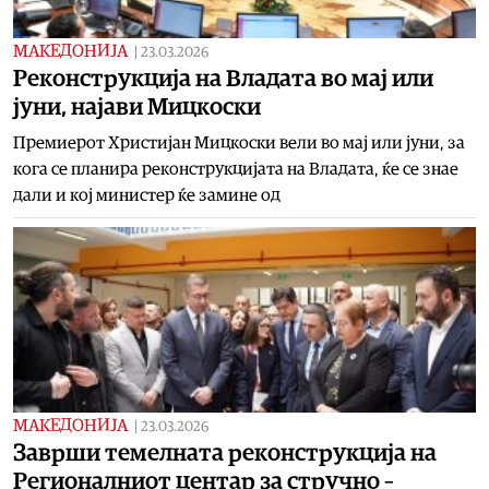
МАКЕДОНИЈА
|
23.03.2026
Реконструкција на Владата во мај или
јуни, најави Мицкоски
Премиерот Христијан Мицкоски вели во мај или јуни, за
кога се планира реконструкцијата на Владата, ќе се знае
дали и кој министер ќе замине од
МАКЕДОНИЈА
|
23.03.2026
Заврши темелната реконструкција на
Регионалниот центар за стручно –