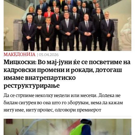
МАКЕДОНИЈА
|
05.04.2026
Мицкоски: Во мај-јуни ќе се посветиме на
кадровски промени и рокади, дотогаш
имаме внатрепартиско
реструктурирање
Да се стрпиме неколку недели или месеци. Додека не
бидам сигурен во она што го зборувам, нема да кажам
ниту име, ниту процес, одговори премиерот