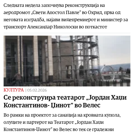
Следната недела започнува реконструкција на
аеродромот „Свети Апостол Павле“ во Охрид, прва од
неговата изградба, најави вицепремиерот и министер за
транспорт Александар Николоски во поткастот
КУЛТУРА
|
05.02.2026
Се реконструира театарот „Јордан Хаџи
Константинов- Џинот“ во Велес
Во рамки на проектот за санација на кровната купола,
олуците и партерот на Театарот „Јордан Хаџи
Константинов-Џинот“ во Велес во тек се градежни