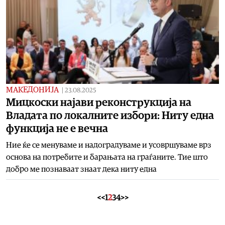
МАКЕДОНИЈА
|
23.08.2025
Мицкоски најави реконструкција на
Владата по локалните избори: Ниту една
функција не е вечна
Ние ќе се менуваме и надоградуваме и усовршуваме врз
основа на потребите и барањата на граѓаните. Тие што
добро ме познаваат знаат дека ниту една
<<
1
2
3
4
>>