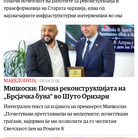
означи почетокот на работите за реконструкција и
трансформација на Старата чаршија, една од
најзначајните инфраструктурни интервенции во ова
МАКЕДОНИЈА
|
08.04.2026
Мицкоски: Почна реконструкцијата на
„Брсјачка буна“ во Шуто Оризари
Интегрален текст од изјавата на премиерот Мицкоски:
„Почитувани претставници на медиумите, почитувани
граѓани, најпрвин ќе ми дозволите да го честитам
Светскиот ден на Ромите 8