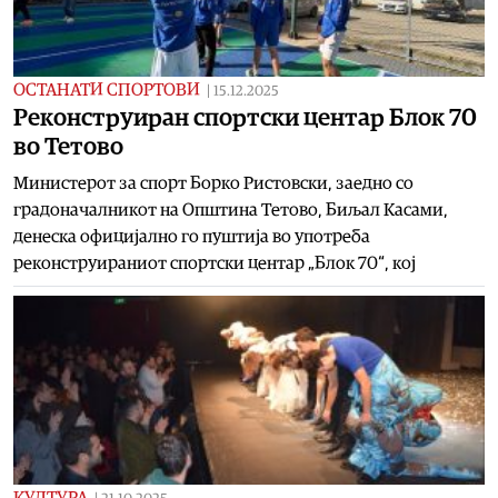
ОСТАНАТИ СПОРТОВИ
|
15.12.2025
Реконструиран спортски центар Блок 70
во Тетово
Министерот за спорт Борко Ристовски, заедно со
градоначалникот на Општина Тетово, Биљал Касами,
денеска официјално го пуштија во употреба
реконструираниот спортски центар „Блок 70“, кој
КУЛТУРА