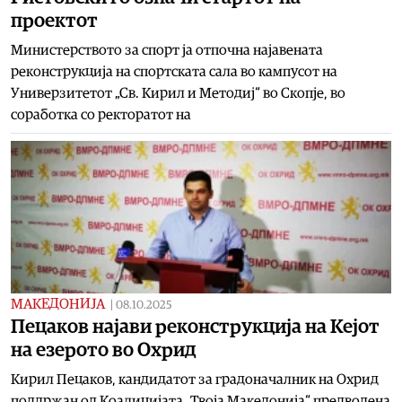
проектот
Министерството за спорт ја отпочна најавената
реконструкција на спортската сала во кампусот на
Универзитетот „Св. Кирил и Методиј“ во Скопје, во
соработка со ректоратот на
МАКЕДОНИЈА
|
08.10.2025
Пецаков најави реконструкција на Кејот
на езерото во Охрид
Кирил Пецаков, кандидатот за градоначалник на Охрид
поддржан од Коалицијата „Твоја Македонија“ предводена