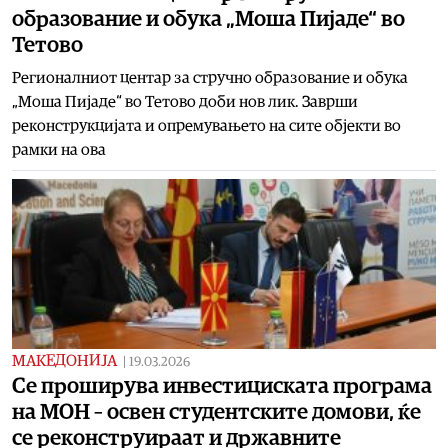
образование и обука „Моша Пијаде“ во
Тетово
Регионалниот центар за стручно образование и обука
„Моша Пијаде“ во Тетово доби нов лик. Заврши
реконструкцијата и опремувањето на сите објекти во
рамки на ова
МАКЕДОНИЈА
|
19.03.2026
Се проширува инвестициската програма
на МОН – освен студентските домови, ќе
се реконструираат и државните