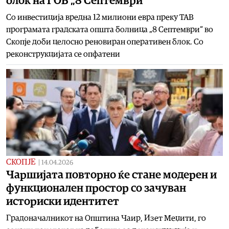
блок на ГОБ „8 Септември“
Со инвестиција вредна 12 милиони евра преку ТАВ
програмата градската општа болница „8 Септември“ во
Скопје доби целосно реновиран оперативен блок. Со
реконструкцијата се опфатени
СКОПЈЕ
|
14.04.2026
Чаршијата повторно ќе стане модерен и
функционален простор со зачуван
историски идентитет
Градоначалникот на Општина Чаир, Изет Меџити, го