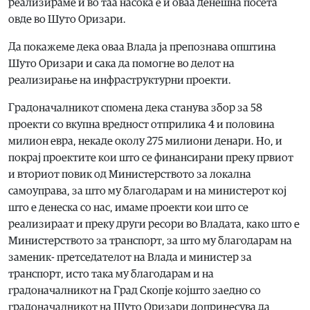
реализираме и во таа насока е и оваа денешна посета
овде во Шуто Оризари.
Да покажеме дека оваа Влада ја препознава општина
Шуто Оризари и сака да помогне во делот на
реализирање на инфраструктурни проекти.
Градоначалникот спомена дека станува збор за 58
проекти со вкупна вредност отприлика 4 и половина
милион евра, некаде околу 275 милиони денари. Но, и
покрај проектите кои што се финансирани преку првиот
и вториот повик од Министерството за локална
самоуправа, за што му благодарам и на министерот кој
што е денеска со нас, имаме проекти кои што се
реализираат и преку други ресори во Владата, како што е
Министерството за транспорт, за што му благодарам на
заменик- претседателот на Влада и министер за
транспорт, исто така му благодарам и на
градоначалникот на Град Скопје којшто заедно со
градоначалникот на Шуто Оризари допринесува да