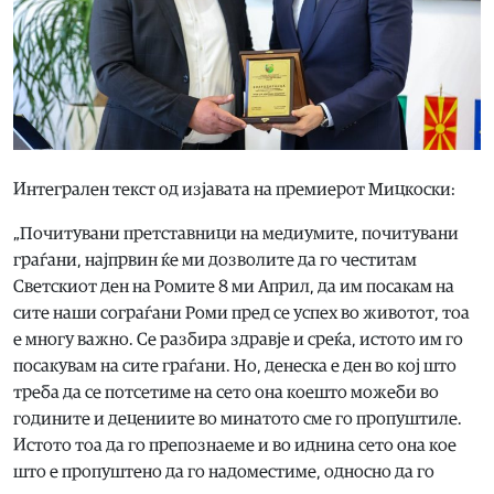
Интегрален текст од изјавата на премиерот Мицкоски:
„Почитувани претставници на медиумите, почитувани
граѓани, најпрвин ќе ми дозволите да го честитам
Светскиот ден на Ромите 8 ми Април, да им посакам на
сите наши сограѓани Роми пред се успех во животот, тоа
е многу важно. Се разбира здравје и среќа, истото им го
посакувам на сите граѓани. Но, денеска е ден во кој што
треба да се потсетиме на сето она коешто можеби во
годините и децениите во минатото сме го пропуштиле.
Истото тоа да го препознаеме и во иднина сето она кое
што е пропуштено да го надоместиме, односно да го