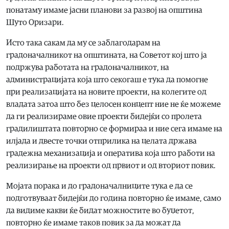
понатаму имаме јасни планови за развој на општина
Шуто Оризари.
Исто така сакам да му се заблагодарам на
градоначалникот на општината, на Советот кој што ја
подржува работата на градоначалникот, на
администрацијата која што секогаш е тука да помогне
при реализацијата на новите проекти, на колегите од
владата затоа што без целосен концепт ние не ќе можеме
да ги реализираме овие проекти бидејќи со пролета
градилиштата повторно се формираа и ние сега имаме на
илјада и двесте точки отприлика на целата држава
градежна механизација и оператива која што работи на
реализирање на проекти од првиот и од вториот повик.
Мојата порака и до градоначалниците тука е да се
подготвуваат бидејќи до година повторно ќе имаме, само
да видиме какви ќе бидат можностите во буџетот,
повторно ќе имаме таков повик за да можат да