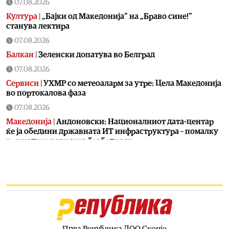
07.08.2026
Култура
|
„Бајки од Македонија“ на „Браво сине!“
станува лектира
07.08.2026
Балкан
|
Зеленски допатува во Белград
07.08.2026
Сервиси
|
УХМР со метеоаларм за утре: Цела Македонија
во портокалова фаза
07.08.2026
Македонија
|
Андоновски: Националниот дата-центар
ќе ја обедини државната ИТ инфраструктура – помалку
трошоци и повисока безбедност
07.08.2026
Живот
|
Збогум на 24-часовниот ден: Земјата полека се
забавува – еве кога денот би можел да стане 25 часа
07.08.2026
Економија
|
Скокна минималниот износ за К-15 – Еве
колку пари ќе ни легнат на сметка годинава