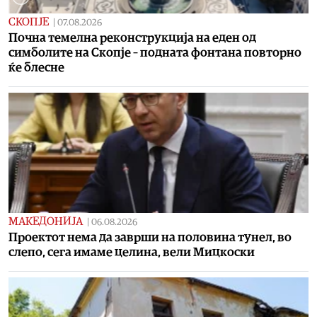
СКОПЈЕ
|
07.08.2026
Почна темелна реконструкција на еден од
симболите на Скопје – подната фонтана повторно
ќе блесне
МАКЕДОНИЈА
|
06.08.2026
Проектот нема да заврши на половина тунел, во
слепо, сега имаме целина, вели Мицкоски