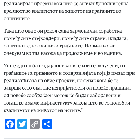
реализираат проекти кои што ќе значат дополнителна
вредност во квалитетот на животот на граѓаните во
општините.
Така што ова е би рекол една хармонична соработка
помеѓу сите стејхолдери, помеѓу сите страни, Владата,
општините, нормално и граѓаните. Нормално јас
очекувам во таа насока да продолжиме и во иднина.
Уште еднаш благодарност за сите кои се вклучени, на
граѓаните за трпението и толеранцијата која ја имаат при
реализацијата на овие проекти, но сепак кога ќе се
заврши сето ова, тие непријатности од повеќе прашина,
од повеќе сообраќаен метеж ќе бидат заборавени и
тогаш ќе имаме инфраструктура која што ќе го подобри
квалитетот на животот на истите.“
Facebook
Twitter
Copy
Share
Link