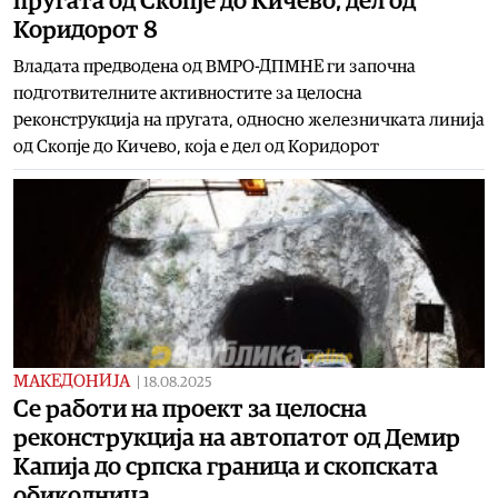
пругата од Скопје до Кичево, дел од
Коридорот 8
Владата предводена од ВМРО-ДПМНЕ ги започна
подготвителните активностите за целосна
реконструкција на пругата, односно железничката линија
од Скопје до Кичево, која е дел од Коридорот
МАКЕДОНИЈА
|
18.08.2025
Се работи на проект за целосна
реконструкција на автопатот од Демир
Капија до српска граница и скопската
обиколница