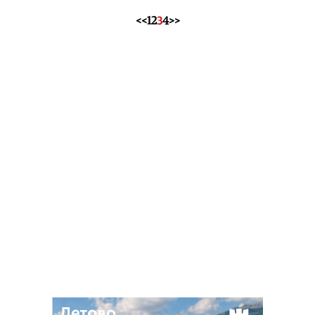
<<
1
2
3
4
>>