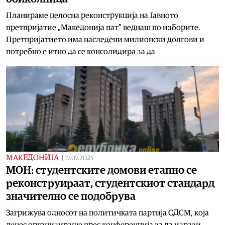
Планираме целосна реконструкција на Јавното
претпријатие „Македонија пат” веднаш по изборите.
Претпријатието има наследени милионски долгови и
потребно е итно да се консолидира за да
МАКЕДОНИЈА
|
17.07.2025
МОН: студентските домови етапно се
реконструираат, студентскиот стандард
значително се подобрува
Загрижува односот на политичката партија СДСМ, која
денес организираше прес конференција за да изрази