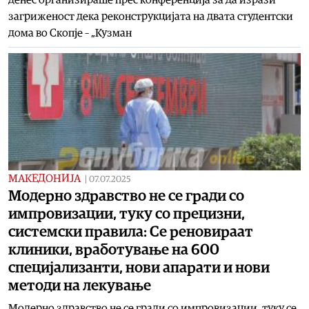
загриженост дека реконструкцијата на двата студентски
дома во Скопје – „Кузман
МАКЕДОНИЈА
|
07.07.2025
Модерно здравство не се гради со
импровизации, туку со прецизни,
системски правила: Се реновираат
клиники, вработување на 600
специјализанти, нови апарати и нови
методи на лекување
Модерно здравство не се гради со импровизации, туку се