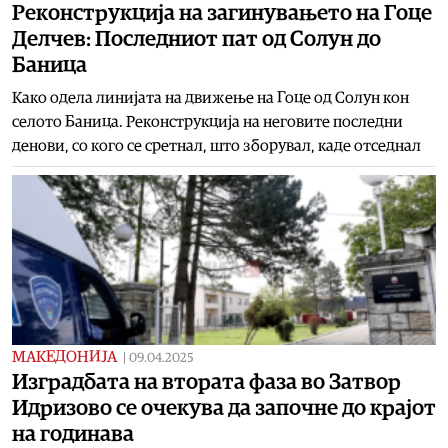
Реконструкција на загинувањето на Гоце
Делчев: Последниот пат од Солун до
Баница
Како одела линијата на движење на Гоце од Солун кон
селото Баница. Реконструкција на неговите последни
денови, со кого се сретнал, што зборувал, каде отседнал
МАКЕДОНИЈА
|
09.04.2025
Изградбата на втората фаза во Затвор
Идризовo се очекува да започне до крајот
на годинава