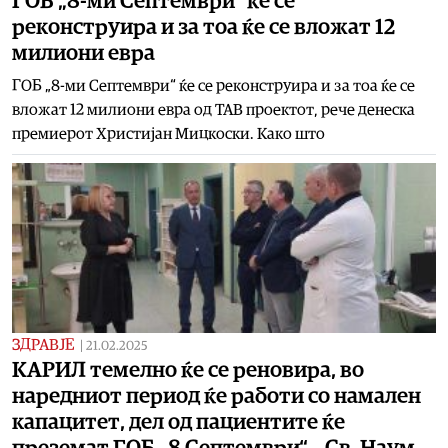
ГОБ „8-ми Септември“ ќе се
реконструира и за тоа ќе се вложат 12
милиони евра
ГОБ „8-ми Септември“ ќе се реконструира и за тоа ќе се
вложат 12 милиони евра од ТАВ проектот, рече денеска
премиерот Христијан Мицкоски. Како што
ЗДРАВЈЕ
|
21.02.2025
КАРИЛ темелно ќе се реновира, во
наредниот период ќе работи со намален
капацитет, дел од пациентите ќе
преземат ГОБ „8 Септември“, „Св. Наум