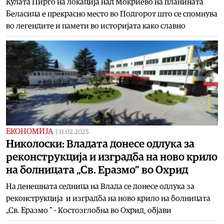
Кулата Пирго на локација над Мокриево на планината
Беласица е прекрасно место во Подгорот што се спомнува
во легендите и памети во историјата како славно
ЕКОНОМИЈА
|
11.02.2025
Николоски: Владата донесе одлука за
реконструкција и изградба на ново крило
на болницата „Св. Еразмо” во Охрид
На денешната седница на Влада се донесе одлука за
реконструкција и изградба на ново крило на болницата
„Св. Еразмо " - Костозглобна во Охрид, објави