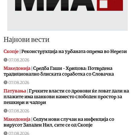
Најнови вести
Скопје
|
Реконструкција на урбаната опрема во Нерези
07.08.2026
Македонија
|
Средба Гаши – Хрицова: Потврдена
традиционално блиската соработка со Словачка
07.08.2026
Патувања
|
Грчките власти со дронови ќе ловат дали на
плажите има шанкови наместо слободен простор за
пешкири и чадори
07.08.2026
Македонија
|
Седум нови случаи на инфекција со
вирусот Западен Нил, сите се од Скопје
07.08.2026