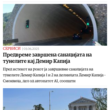
СЕРВИСИ
|
03.06.2025
Предвреме завршена санацијата на
тунелите кај Демир Капија
Пред истекот на рокот ја завршивме санацијата на
тунелите Демир Капија 1 и 2 на делницата Демир Капија -
Смоквица, дел од автопатот А1, соопшти