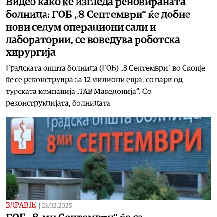
Видео како ќе изгледа реновираната
болница: ГОБ „8 Септември“ ќе добие
нови седум операциони сали и
лаборатории, се воведува роботска
хирургија
Градската општа болница (ГОБ) „8 Септември“ во Скопје
ќе се реконструира за 12 милиони евра, со пари од
турската компанија „ТАВ Македонија“. Со
реконструкцијата, болницата
ЗДРАВЈЕ
|
23.02.2025