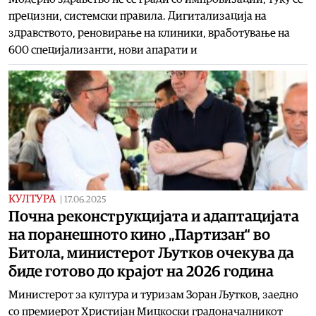
прецизни, системски правила. Дигитализација на
здравството, реновирање на клиники, вработување на
600 специјализанти, нови апарати и
КУЛТУРА
|
17.06.2025
Почна реконструкцијата и адаптацијата
на поранешното кино „Партизан“ во
Битола, министерот Љутков очекува да
биде готово до крајот на 2026 година
Министерот за култура и туризам Зоран Љутков, заедно
со премиерот Христијан Мицкоски градоначалникот