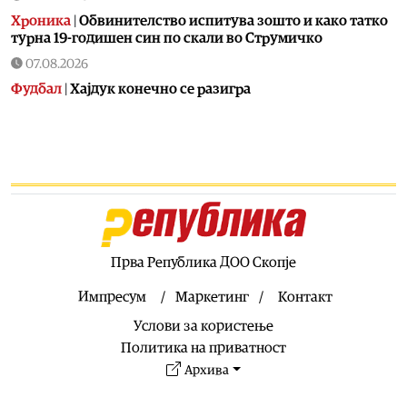
Хроника
|
Обвинителство испитува зошто и како татко
турна 19-годишен син по скали во Струмичко
07.08.2026
Фудбал
|
Хајдук конечно се разигра
07.08.2026
Скопје
|
Почна темелна реконструкција на еден од
симболите на Скопје – подната фонтана повторно ќе
блесне
07.08.2026
Хроника
|
Тешко повредена патничка во судир на
автобус во Аеродром
Прва Република ДОО Скопје
07.08.2026
Калеидоскоп
|
Газирана или обична вода: Што е
Импресум
Маркетинг
Контакт
подобро на жештиниве
Услови за користење
07.08.2026
Политика на приватност
Свет
|
Украина има 200.000 дезертери
Архива
07.08.2026