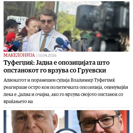
МАКЕДОНИЈА
|
13.04.2026
Туфегџиќ: Јадна е опозицијата што
опстанокот го врзува со Груевски
Адвокатот и поранешен судија Владимир Туфегџиќ
реагираше остро кон политичката опозиција, оценувајќи
дека е „јадна и очајна, ако го врзува својото опстанок со
враќањето на