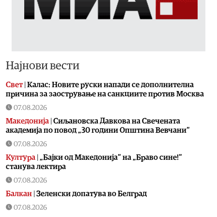
Најнови вести
Свет
|
Калас: Новите руски напади се дополнителна
причина за заострување на санкциите против Москва
07.08.2026
Македонија
|
Сиљановска Давкова на Свечената
академија по повод „30 години Општина Вевчани“
07.08.2026
Култура
|
„Бајки од Македонија“ на „Браво сине!“
станува лектира
07.08.2026
Балкан
|
Зеленски допатува во Белград
07.08.2026