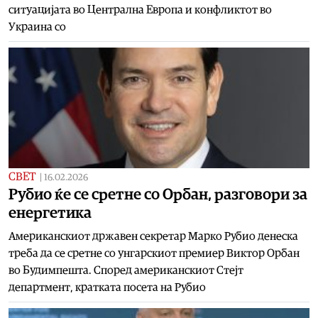
ситуацијата во Централна Европа и конфликтот во
Украина со
СВЕТ
|
16.02.2026
Рубио ќе се сретне со Орбан, разговори за
енергетика
Американскиот државен секретар Марко Рубио денеска
треба да се сретне со унгарскиот премиер Виктор Орбан
во Будимпешта. Според американскиот Стејт
департмент, кратката посета на Рубио