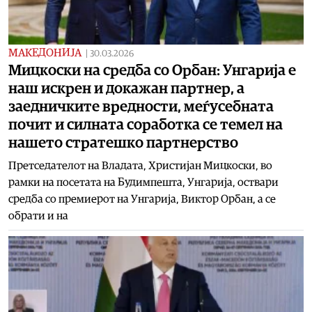
МАКЕДОНИЈА
|
30.03.2026
Мицкоски на средба со Орбан: Унгарија е
наш искрен и докажан партнер, а
заедничките вредности, меѓусебната
почит и силната соработка се темел на
нашето стратешко партнерство
Претседателот на Владата, Христијан Мицкоски, во
рамки на посетата на Будимпешта, Унгарија, оствари
средба со премиерот на Унгарија, Виктор Орбан, а се
обрати и на