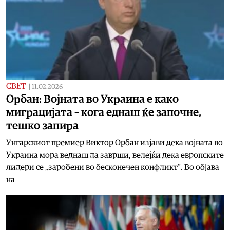
СВЕТ
|
11.02.2026
Орбан: Војната во Украина е како
миграцијата – кога еднаш ќе започне,
тешко запира
Унгарскиот премиер Виктор Орбан изјави дека војната во
Украина мора веднаш да заврши, велејќи дека европските
лидери се „заробени во бесконечен конфликт“. Во објава
на