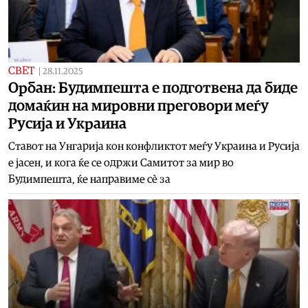
СВЕТ
|
28.11.2025
Орбан: Будимпешта е подготвена да биде
домаќин на мировни преговори меѓу
Русија и Украина
Ставот на Унгарија кон конфликтот меѓу Украина и Русија
е јасен, и кога ќе се одржи Самитот за мир во
Будимпешта, ќе направиме сè за