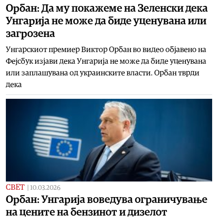
Орбан: Да му покажеме на Зеленски дека
Унгарија не може да биде уценувана или
загрозена
Унгарскиот премиер Виктор Орбан во видео објавено на
Фејсбук изјави дека Унгарија не може да биде уценувана
или заплашувана од украинските власти. Орбан тврди
дека
СВЕТ
|
10.03.2026
Орбан: Унгарија воведува ограничување
на цените на бензинот и дизелот