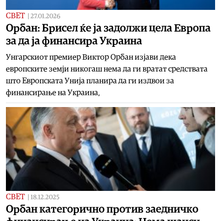
СВЕТ
|
27.01.2026
Орбан: Брисел ќе ја задолжи цела Европа
за да ја финансира Украина
Унгарскиот премиер Виктор Орбан изјави дека
европските земји никогаш нема да ги вратат средствата
што Европската Унија планира да ги издвои за
финансирање на Украина,
СВЕТ
|
18.12.2025
Орбан категорично против заедничко