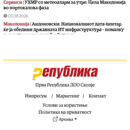
Сервиси
|
УХМР со метеоаларм за утре: Цела Македонија
во портокалова фаза
07.08.2026
Македонија
|
Андоновски: Националниот дата-центар
ќе ја обедини државната ИТ инфраструктура – помалку
трошоци и повисока безбедност
07.08.2026
Живот
|
Збогум на 24-часовниот ден: Земјата полека се
забавува – еве кога денот би можел да стане 25 часа
07.08.2026
Економија
|
Скокна минималниот износ за К-15 – Еве
колку пари ќе ни легнат на сметка годинава
Прва Република ДОО Скопје
07.08.2026
Живот
|
Не ги игнорирајте овие знаци: Бојлерот може да
Импресум
Маркетинг
Контакт
најавува сериозен дефект
Услови за користење
07.08.2026
Политика на приватност
Здравје
|
Лубеницата е здрава, но не претерувајте: Еве
Архива
кога може да предизвика здравствени проблеми