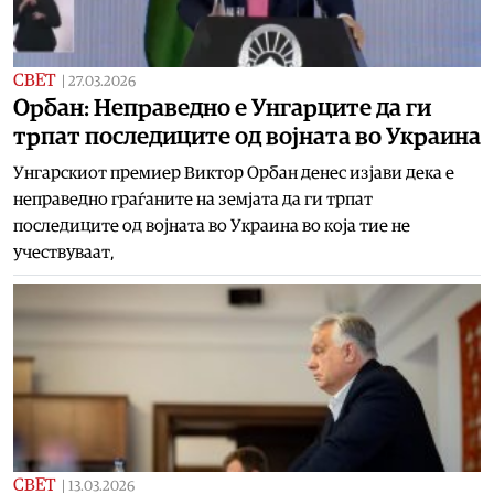
СВЕТ
|
27.03.2026
Орбан: Неправедно е Унгарците да ги
трпат последиците од војната во Украина
Унгарскиот премиер Виктор Орбан денес изјави дека е
неправедно граѓаните на земјата да ги трпат
последиците од војната во Украина во која тие не
учествуваат,
СВЕТ
|
13.03.2026