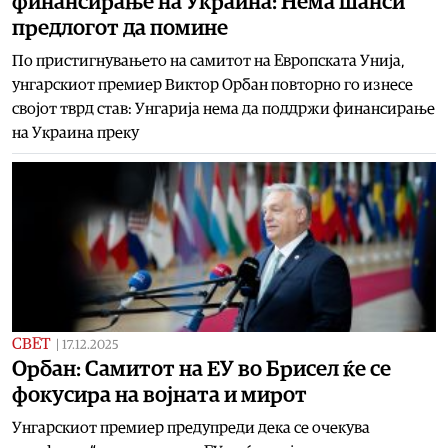
финансирање на Украина: Нема шанси
предлогот да помине
По пристигнувањето на самитот на Европската Унија,
унгарскиот премиер Виктор Орбан повторно го изнесе
својот тврд став: Унгарија нема да поддржи финансирање
на Украина преку
СВЕТ
|
17.12.2025
Орбан: Самитот на ЕУ во Брисел ќе се
фокусира на војната и мирот
Унгарскиот премиер предупреди дека се очекува