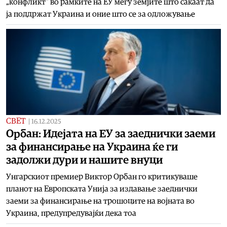
„конфликт“ во рамките на ЕУ меѓу земјите што сакаат да
ја поддржат Украина и оние што се за одложување
СВЕТ
|
16.12.2025
Орбан: Идејата на ЕУ за заеднички заеми
за финансирање на Украина ќе ги
задолжи дури и нашите внуци
Унгарскиот премиер Виктор Орбан го критикуваше
планот на Европската Унија за издавање заеднички
заеми за финансирање на трошоците на војната во
Украина, предупредувајќи дека тоа