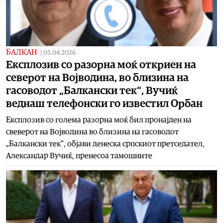
БАЛКАН
|
05.04.2026
Експлозив со разорна моќ откриен на
северот на Војводина, во близина на
гасоводот „Балкански тек“, Вучиќ
веднаш телефонски го известил Орбан
Експлозив со голема разорна моќ бил пронајден на
свеверот на Војводина во близина на гасоводот
„Балкански тек“, објави денеска српскиот претседател,
Александар Вучиќ, пренесоа тамошните