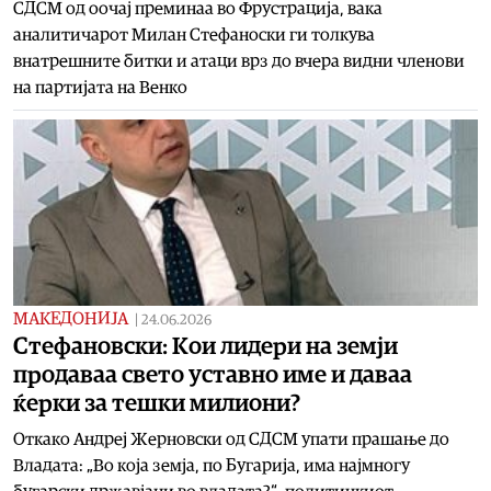
СДСМ од оочај преминаа во Фрустрација, вака
аналитичарот Милан Стефаноски ги толкува
внатрешните битки и атаци врз до вчера видни членови
на партијата на Венко
МАКЕДОНИЈА
|
24.06.2026
Стефановски: Kои лидери на земји
продаваа свето уставно име и даваа
ќерки за тешки милиони?
Откако Андреј Жерновски од СДСМ упати прашање до
Владата: „Во која земја, по Бугарија, има најмногу