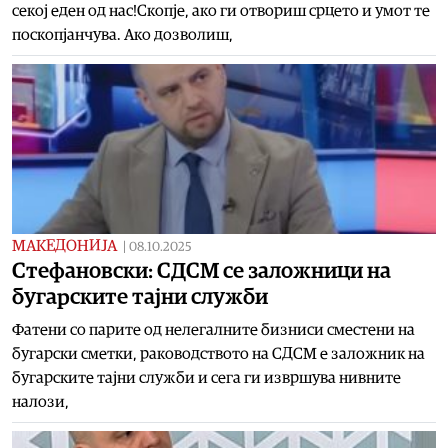
секој еден од нас!Скопје, ако ги отвориш срцето и умот те
поскопјанчува. Ако дозволиш,
МАКЕДОНИЈА
|
08.10.2025
Стефановски: СДСМ се заложници на
бугарските тајни служби
Фатени со парите од нелегалните бизниси сместени на
бугарски сметки, раководството на СДСМ е заложник на
бугарските тајни служби и сега ги извршува нивните
налози,