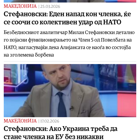
МАКЕДОНИЈА
|
25.03.2026
Стефановски: Еден напад кон членка, ќе
се соочи со колективен удар од НАТО
Безбедносниот аналитичар Милан Стефановски детално
го појасни функционирањето на Член 5 од Повелбата на
НАТО, нагласувајќи дека Алијансата се наоѓа во состојба
на зголемена борбена
МАКЕДОНИЈА
|
17.02.2026
Стефановски: Ако Украина треба да
стане членка на ЕУ без никакви