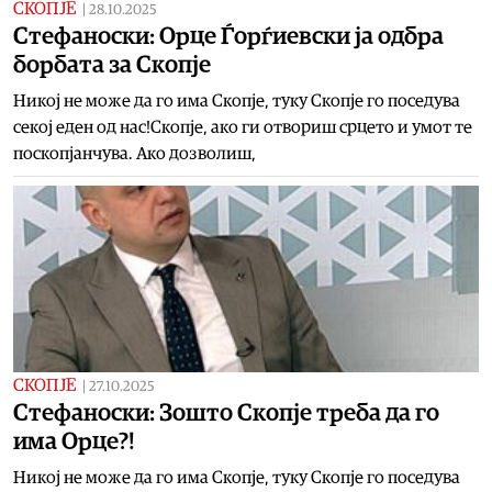
СКОПЈЕ
|
28.10.2025
Стефаноски: Орце Ѓорѓиевски ја одбра
борбата за Скопје
Никој не може да го има Скопје, туку Скопје го поседува
секој еден од нас!Скопје, ако ги отвориш срцето и умот те
поскопјанчува. Ако дозволиш,
СКОПЈЕ
|
27.10.2025
Стефаноски: Зошто Скопје треба да го
има Орце?!
Никој не може да го има Скопје, туку Скопје го поседува