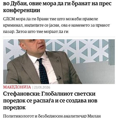
во Дубаи, овие мора да ги бранат на прес
конференции
СДСМ мора да ги брани тие што можеби правеле
криминал, индиците се јасни, ова е наменето за црниот
пазар. Затоа што тие мораат да ги
МАКЕДОНИЈА
|
23.01.2026
Стефановски: Глобалниот светски
поредок се распаѓа и се создава нов
поредок
Политикологот и безбедносен аналитичар Милан