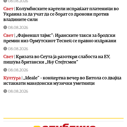
08.08.2026
Свет
|
Колумбиските картели испраќаат платеници во
Украина за да учат да се борат со дронови против
владините сили
08.08.2026
Свет
|
„Фајненшл тајмс“: Иранските такси за бродски
премин низ Ормутскиот Теснец се правно издржани
08.08.2026
Свет
|
Кризата во Сеута ја разоткри слабостa на ЕУ,
пишува британски „Њу Стејтсмен“
08.08.2026
Култура
|
„Ideale“ – концертна вечер во Битола со двајца
истакнати македонски музички уметници
08.08.2026
Естрада
|
Жељко Самарџиќ вечерва во Антички: Вечер
на познати хитови но и стихови кои враќаат спомени
08.08.2026
Култура
|
БИТ ФЕСТ добива изложба што не се гледа
само со очи, туку се доживува на посебен начин: