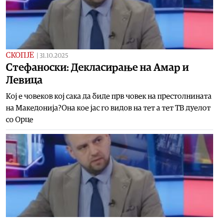
СКОПЈЕ
|
31.10.2025
Стефаноски: Декласирање на Амар и
Левица
Кој е човеков кој сака да биде прв човек на престолнината
на Македонија?Она кое јас го видов на тет а тет ТВ дуелот
со Орце