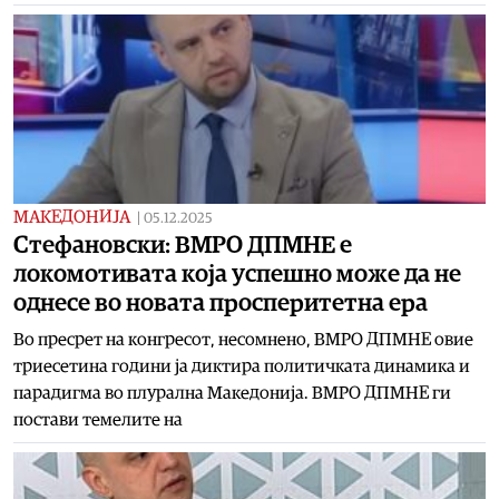
МАКЕДОНИЈА
|
05.12.2025
Стефановски: ВМРО ДПМНЕ е
локомотивата која успешно може да не
однесе во новата просперитетна ера
Во пресрет на конгресот, несомнено, ВМРО ДПМНЕ овие
триесетина години ја диктира политичката динамика и
парадигма во плурална Македонија. ВМРО ДПМНЕ ги
постави темелите на