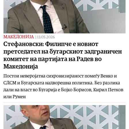
МАКЕДОНИЈА
|
13.05.2026
Стефановски: Филипче е новиот
претседател на бугарскиот задграничен
комитет на партијата на Радев во
Македонија
Постои неверојатна сихронизираност помеѓу Венко и
СДСМ и Бугарската надворешна политика. Без разлика
дали на власт во Бугарија е Бојко Борисов, Кирил Петков
или Румен