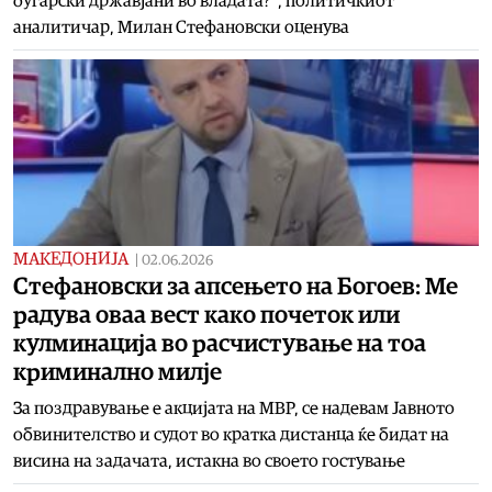
бугарски државјани во владата?“, политичкиот
аналитичар, Милан Стефановски оценува
МАКЕДОНИЈА
|
02.06.2026
Стефановски за апсењето на Богоев: Ме
радува оваa вест како почеток или
кулминација во расчистување на тоа
криминално милје
За поздравување е акцијата на МВР, се надевам Јавното
обвинителство и судот во кратка дистанца ќе бидат на
висина на задачата, истакна во своето гостување