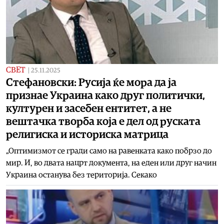
СВЕТ
|
25.11.2025
Стефановски: Русија ќе мора да ја
признае Украина како друг политички,
културен и засебен ентитет, а не
вештачка творба која е дел од руската
религиска и историска матрица
„Оптимизмот се гради само на равенката како побрзо до
мир. И, во двата нацрт документа, на еден или друг начин
Украина останува без територија. Секако