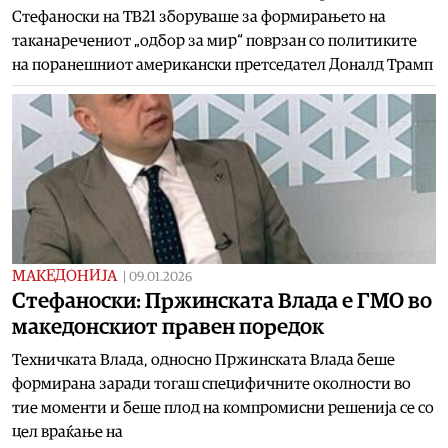
Стефаноски на ТВ21 зборуваше за формирањето на
таканаречениот „одбор за мир“ поврзан со политиките
на поранешниот американски претседател Доналд Трамп
МАКЕДОНИЈА
|
09.01.2026
Стефаноски: Пржинската Влада е ГМО во
македонскиот правен поредок
Техничката Влада, односно Пржинската Влада беше
формирана заради тогаш специфичните околности во
тие моменти и беше плод на компромисни решенија се со
цел враќање на