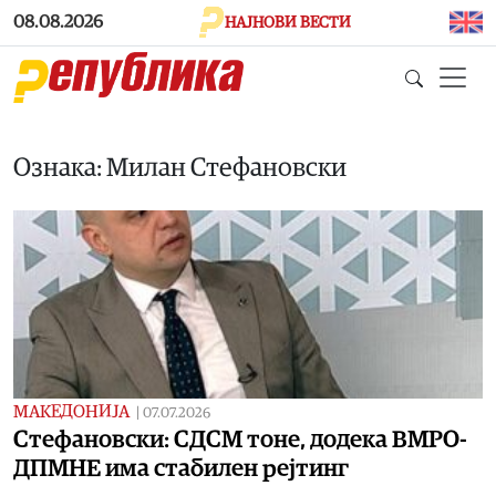
Skip to main content
08.08.2026
НАЈНОВИ ВЕСТИ
Ознака: Милан Стефановски
МАКЕДОНИЈА
|
07.07.2026
Стефановски: СДСМ тоне, додека ВМРО-
ДПМНЕ има стабилен рејтинг