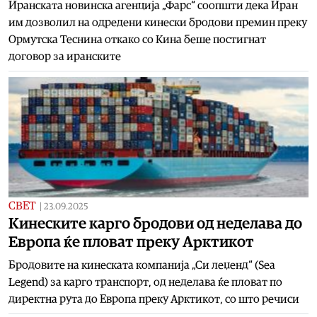
Иранската новинска агенција „Фарс“ соопшти дека Иран
им дозволил на одредени кинески бродови премин преку
Ормутска Теснина откако со Кина беше постигнат
договор за иранските
СВЕТ
|
23.09.2025
Кинеските карго бродови од неделава до
Европа ќе пловат преку Арктикот
Бродовите на кинеската компанија „Си леџенд“ (Sea
Legend) за карго транспорт, од неделава ќе пловат по
директна рута до Европа преку Арктикот, со што речиси