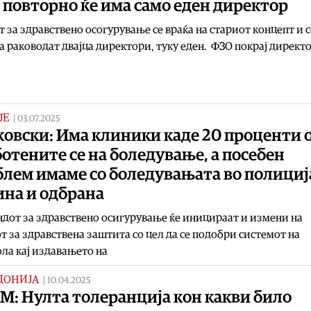
повторно ќе има само еден директор
 за здравствено осогурување се враќа на стариот концепт и с
а раководат двајца директори, туку еден. ФЗО покрај директо
ЈЕ
|
03.07.2025
овски: Има клиники каде 20 проценти 
отените се на боледување, а посебен
лем имаме со боледувањата во полициј
ина и одбрана
дот за здравствено осигурување ќе иницираат и измени на
т за здравствена заштита со цел да се подобри системот на
ла кај издавањето на
ДОНИЈА
|
10.04.2025
М: Нулта толеранција кон какви било