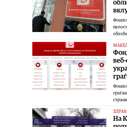
обл
вкл
Фондот
целост
обезб
МАКЕ
Фонд
веб-
укр
гра
Фондот
граѓан
страни
ЗДРАВ
На К
подг