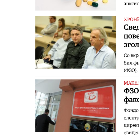
анксио
ХРОН
Свед
пове
зго
Со вкр
бил фи
(ФЗО),
МАКЕ
ФЗО
фак
Фондот
електр
директ
евиде