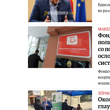
​Еден 
во раз
МАКЕ
Фон
пол
со п
осл
сис
Фондот
коорди
млади,
ЗДРАВ
Окол
глау