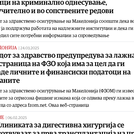
ици на криминално однесување,
учително и во сопствените редови
 за здравствено осигурување на Македонија соопшти дека в
 ја поддржува работата на надлежните институции и дека ги
едил сите потребни информации за спроведување
ДОНИЈА
|
24.03.2025
от за здравство предупредува за лажн
страница на ФЗО која има за цел да ги
аде личните и финансиски податоци на
ѓаните
 за здравствено осигурување на Македонија (ФЗОМ) ги изве
ите за сериозна фишинг измама која се одвива преку лажна в
ца со адреса fzom.net. Оваа веб-страница
ЈЕ
|
06.02.2025
линиката за дигестивна хигургија се
отвуваат за прва трансплантација на ц