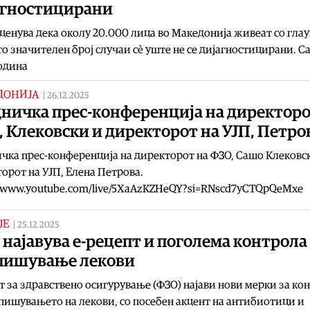
агностицирани
ценува дека околу 20.000 лица во Македонија живеат со глау
о значителен број случаи сè уште не се дијагностицирани. С
одина
ДОНИЈА
|
26.12.2025
дничка прес-конференција на директоро
 Клековски и директорот на УЈП, Петро
чка прес-конференција на директорот на ФЗО, Сашо Клековс
орот на УЈП, Елена Петрова.
//www.youtube.com/live/5XaAzKZHeQY?si=RNscd7yCTQpQeMxe
ЈЕ
|
25.12.2025
најавува е-рецепт и поголема контрола
пишување лекови
 за здравствено осигурување (ФЗО) најави нови мерки за ко
пишувањето на лекови, со посебен акцент на антибиотици и