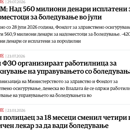
ЈЕ
|
29.07.2026
М: Над 560 милиони денари исплатени 
местоци за боледување во јули
но со 28 јули 2026 година, Фондот за здравствено осигурува
и 560,9 милиони денари за надоместоци за боледување. -420
ни денари се исплатени за породилни
ЈЕ
|
23.07.2026
и ФЗО организираат работилница за
акнување на управувањето со боледувањ
анизација на Министерството за здравство и Фондот за
твено осигурување, денеска во Владата ќе се одржи работил
ување на управувањето на боледувањета во
ЈЕ
|
23.03.2026
 полицаец за 18 месеци сменил четири 
чен лекар за да вади боледување