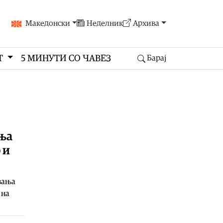
Македонски
Неделник
Архива
Т
5 МИНУТИ СО ЧАВЕЗ
Барај
ања
 и
вања
 на