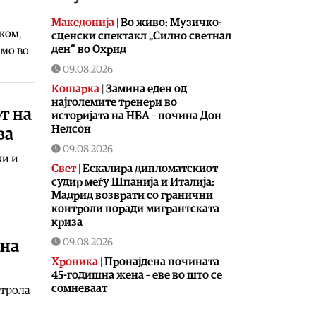
Македонија
|
Во живо: Музичко-
ком,
сценски спектакл „Силно светнал
ден“ во Охрид
амо во
09.08.2026
Кошарка
|
Замина еден од
најголемите тренери во
т на
историјата на НБА – почина Дон
Нелсон
ва
09.08.2026
ки и
Свет
|
Ескалира дипломатскиот
судир меѓу Шпанија и Италија:
Мадрид возврати со гранични
контроли поради мигрантската
криза
09.08.2026
 на
Хроника
|
Пронајдена почината
45-годишна жена – еве во што се
сомневаат
нтрола
09.08.2026