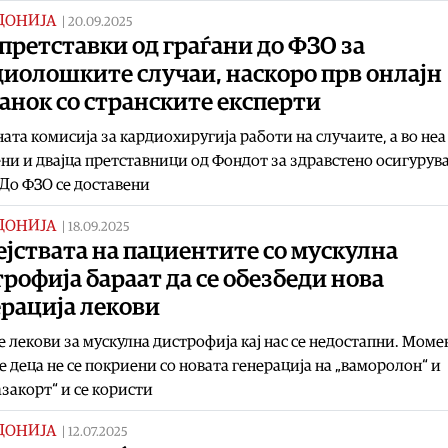
ДОНИЈА
|
20.09.2025
претставки од граѓани до ФЗО за
диолошките случаи, наскоро прв онлајн
анок со странските експерти
ата комисија за кардиохиругија работи на случаите, а во неа
ни и двајца претставници од Фондот за здравстено осигурув
 До ФЗО се доставени
ДОНИЈА
|
18.09.2025
јствата на пациентите со мускулна
рофија бараат да се обезбеди нова
ерација лекови
 лекови за мускулна дистрофија кај нас се недостапни. Мом
 деца не се покриени со новата генерација на „ваморолон“ и
закорт“ и се користи
ДОНИЈА
|
12.07.2025