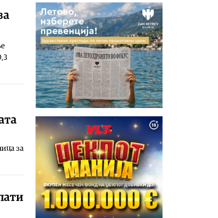
за
ње
,3
ата
ница за
пати