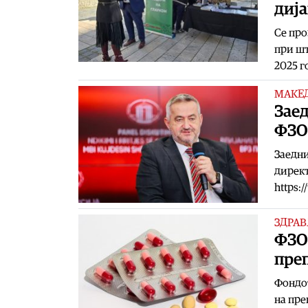
диј
Се про
при шт
2025 г
МАКЕ
Зае
ФЗО,
Заедни
директ
https:
ЗДРАВ
ФЗО 
пре
Фондот
на пре