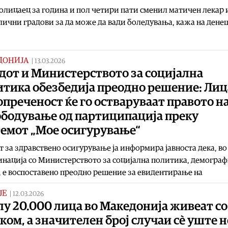
полицаец за година и пол четири пати сменил матичен лекар 
лични градови за да може да вади боледувања, кажа на дене
ДОНИЈА
|
13.03.2026
дот и Министерството за социјална
итика обезбедија преодно решение: Лиц
опреченост ќе го остваруваат правото н
ободување од партиципација преку
темот „Мое осигурување“
 за здравствено осигурување ја информира јавноста дека, во
нација со Министерството за социјална политика, демограф
 е воспоставено преодно решение за евидентирање на
ЈЕ
|
12.03.2026
у 20.000 лица во Македонија живеат со
ком, а значителен број случаи сè уште н