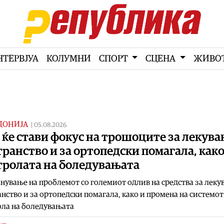
НТЕРВЈУА
КОЛУМНИ
СПОРТ
СЦЕНА
ЖИВО
ДОНИЈА
|
05.08.2026
ќе стави фокус на трошоците за лекув
транство и за ортопедски помагала, како
тролата на боледувањата
ување на проблемот со големиот одлив на средства за леку
анство и за ортопедски помагала, како и промена на системот
ола на боледувањата