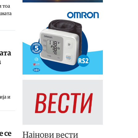
и тоа
шната
ата
а
ија и
е се
Најнови вести