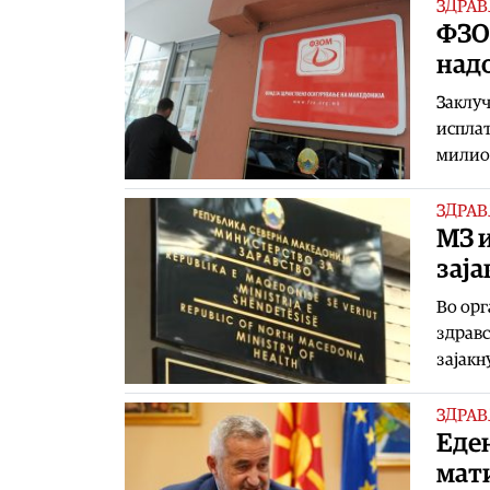
ЗДРАВ
ФЗО
надо
Заклуч
исплат
милио
ЗДРАВ
МЗ 
зај
Во орг
здравс
зајакн
ЗДРАВ
Еден
мати