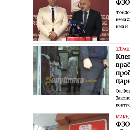
ФЗО 
Фондот
нема д
има и
ЗДРАВ
Клек
враб
проб
цар
Од Фон
Законо
контро
МАКЕ
ФЗО