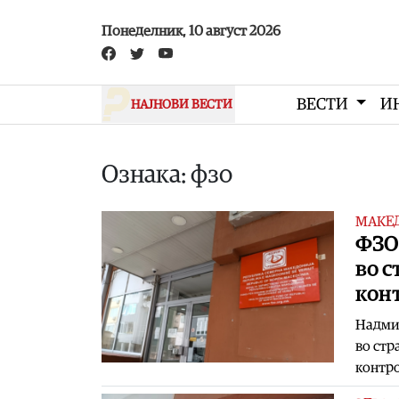
Skip to main content
Понеделник, 10 август 2026
ВЕСТИ
И
НАЈНОВИ ВЕСТИ
Ознака: фзо
МАКЕ
ФЗО 
во с
кон
Надмин
во стр
контр