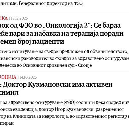
литици. Генералниот директор на ФЗО,
ИКА
|
18.12.2025
ок од ФЗО во „Онкологија 2“: Се бараа
ќе пари за набавка на терапија поради
лемен број пациенти
стено испитување на сведок предложен од обвинителството, 
нансиски раководител во Фондот за здравствено осигурува
 денеска во Основниот кривичен суд – Скопје
ДОНИЈА
|
14.10.2025
: Доктор Кузмановски има активен
симил
 за здравствено осигурување (ФЗО) соопшти дека според ни
онска евиденција, доктор Игор Кузмановски, разрешениот
ор на Клиниката за неврологија, во здравствениот регистар 
нтиран