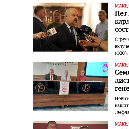
МАКЕ
Пет 
кар
сост
Стручн
вклуче
(ФЗО).
МАКЕ
Семе
дист
ген
Новите
нашите
„дефла
МАКЕ