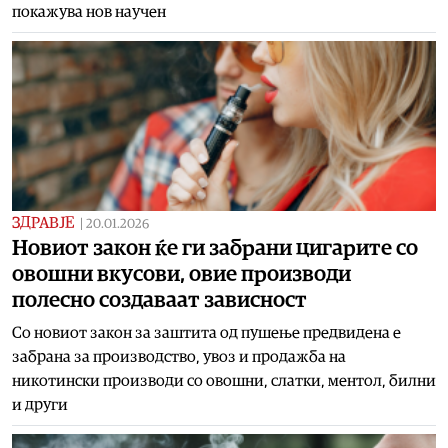
покажува нов научен
ЗДРАВЈЕ
|
20.01.2026
Новиот закон ќе ги забрани цигарите со
овошни вкусови, овие производи
полесно создаваат зависност
Со новиот закон за заштита од пушење предвидена е
забрана за производство, увоз и продажба на
никотински производи со овошни, слатки, ментол, билни
и други