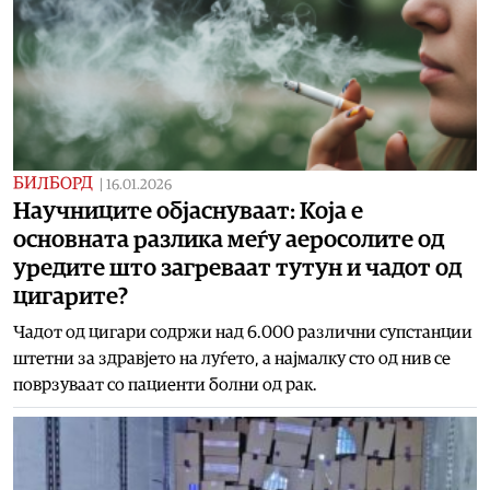
БИЛБОРД
|
16.01.2026
Научниците објаснуваат: Која е
основната разлика меѓу аеросолите од
уредите што загреваат тутун и чадот од
цигарите?
Чадот од цигари содржи над 6.000 различни супстанции
штетни за здравјето на луѓето, а најмалку сто од нив се
поврзуваат со пациенти болни од рак.