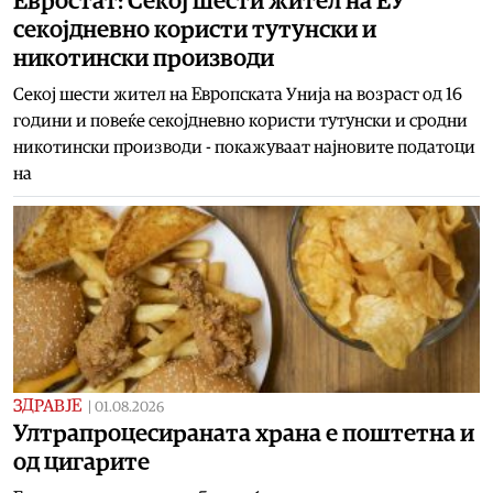
Евростат: Секој шести жител на ЕУ
секојдневно користи тутунски и
никотински производи
Секој шести жител на Европската Унија на возраст од 16
години и повеќе секојдневно користи тутунски и сродни
никотински производи - покажуваат најновите податоци
на
ЗДРАВЈЕ
|
01.08.2026
Ултрапроцесираната храна е поштетна и
од цигарите