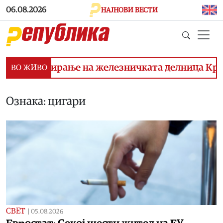
Skip to main content
06.08.2026
НАЈНОВИ ВЕСТИ
инансирање на железничката делница Крива Па
ВО ЖИВО
Ознака: цигари
СВЕТ
|
05.08.2026