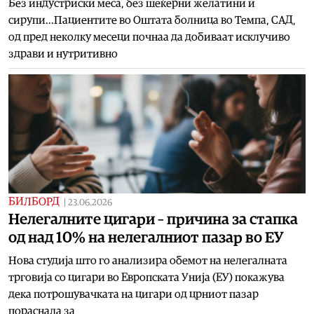
Без индустриски меса, без шеќерни желатини и
сирупи...Пациентите во Оштата болница во Темпа, САД,
од пред неколку месеци почнаа да добиваат исклучиво
здрави и нутритивно
БИЛБОРД
|
23.06.2026
Нелегалните цигари – причина за стапка
од над 10% на нелегалниот пазар во ЕУ
Нова студија што го анализира обемот на нелегалната
трговија со цигари во Европската Унија (ЕУ) покажува
дека потрошувачката на цигари од црниот пазар
пораснала за