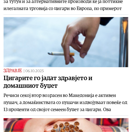
за тутун и за алтернативните производи ќе ја поттикне
илегалната трговија со цигари во Европа, по примерот
ЗДРАВЈЕ
|
06.10.2025
Цигарите го јадат здравјето и
домашниот буџет
Речиси секој втор возрасен во Македонија е активен
пушач, а домаќинствата со пушачи издвојуваат повеќе од
13 проценти од својот семеен буџет за цигари. Ова