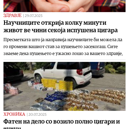
ЗДРАВЈЕ
|
29.07.2025
Научниците открија колку минути
живот ве чини секоја испушена цигара
Пресметката што ја направија научниците би можела да
го промени вашиот став за пушењето засекогаш. Сите
знаеме дека пушењето е ужасно лошо за вашето здравје,
ХРОНИКА
|
20.07.2025
Фатен на дело со возило полно цигари и
тутун