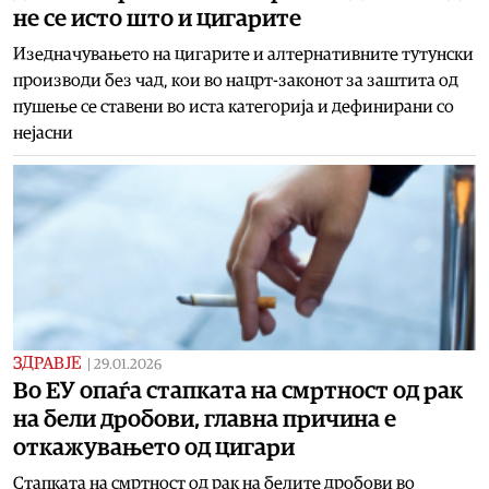
не се исто што и цигарите
Изедначувањето на цигарите и алтернативните тутунски
производи без чад, кои во нацрт-законот за заштита од
пушење се ставени во иста категорија и дефинирани со
нејасни
ЗДРАВЈЕ
|
29.01.2026
Во ЕУ опаѓа стапката на смртност од рак
на бели дробови, главна причина е
откажувањето од цигари
Стапката на смртност од рак на белите дробови во