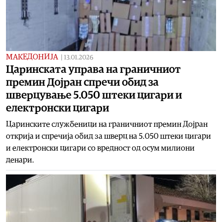
МАКЕДОНИЈА
|
13.01.2026
Царинската управа на граничниот
премин Дојран спречи обид за
шверцување 5.050 штеки цигари и
електронски цигари
Царинските службеници на граничниот премин Дојран
открија и спречија обид за шверц на 5.050 штеки цигари
и електронски цигари со вредност од осум милиони
денари.