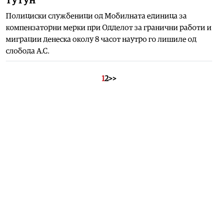
Полициски службеници од Мобилната единица за
компензаторни мерки при Одделот за гранични работи и
миграции денеска околу 8 часот наутро го лишиле од
слобода А.С.
1
2
>>