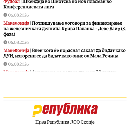
Фудбал
|
Шкендија во Шкотска по нов пласман во
Конференциската лига
06.08.2026
Македонија
|
Потпишување договори за финансирање
на железничката делница Крива Паланка – Деве Баир (3.
фаза)
06.08.2026
Македонија
|
Влен кога ќе пораснат сакаат да бидат како
ДУИ, изгорени се да бидат како оние од Мала Речица
06.08.2026
Македонија
|
Aнализита на водата дури на 20 август
06.08.2026
Фудбал
|
Вака беше пречекан Салах во Трабзон
06.08.2026
Македонија
|
Мицкоски и Николоски на потпишување
договори за финансирање на изградбата на
железничката делница Крива Паланка – Деве Баир
Прва Република ДОО Скопје
06.08.2026