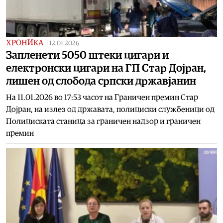
ХРОНИКА
|
12.01.2026
Запленети 5050 штеки цигари и
електронски цигари на ГП Стар Дојран,
лишен од слобода српски државјанин
На 11.01.2026 во 17:53 часот на Граничен премин Стар
Дојран, на излез од државата, полициски службеници од
Полициската станица за граничен надзор и граничен
премин