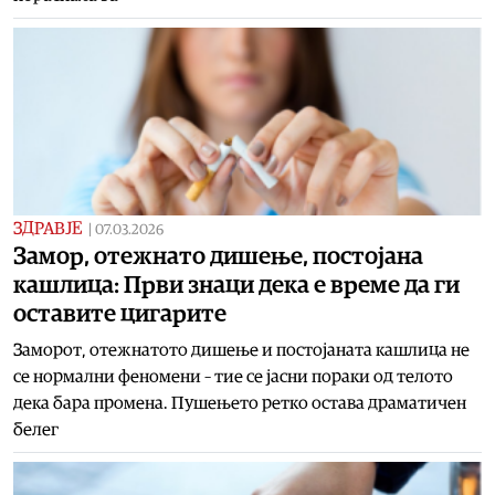
ЗДРАВЈЕ
|
07.03.2026
Замор, отежнато дишење, постојана
кашлица: Први знаци дека е време да ги
оставите цигарите
Заморот, отежнатото дишење и постојаната кашлица не
се нормални феномени – тие се јасни пораки од телото
дека бара промена. Пушењето ретко остава драматичен
белег