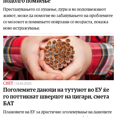
подолго помнење
Престанувањето со пушење, дури и во подоцнежниот
живот, може да помогне во забавувањето на проблемите
со мозокот и помнењето поврзани со возраста, покажа
ново истражување.
СВЕТ
|
13.10.2025
Поголемите даноци на тутунот во ЕУ ќе
го поттикнат шверцот на цигари, смета
БАТ
Плановите на ЕУ за драстично зголемување на даноците