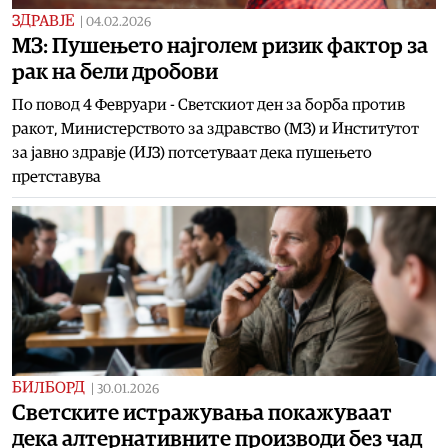
ЗДРАВЈЕ
|
04.02.2026
МЗ: Пушењето најголем ризик фактор за
рак на бели дробови
По повод 4 Февруари - Светскиот ден за борба против
ракот, Министерството за здравство (МЗ) и Институтот
за јавно здравје (ИЈЗ) потсетуваат дека пушењето
претставува
БИЛБОРД
|
30.01.2026
Светските истражувања покажуваат
дека алтернативните производи без чад