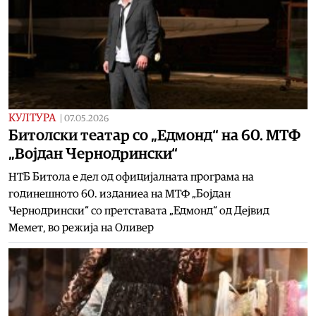
КУЛТУРА
|
07.05.2026
Битолски театар со „Едмонд“ на 60. МТФ
„Војдан Чернодрински“
НТБ Битола е дел од официјалната програма на
годинешното 60. изданиеа на МТФ „Бојдан
Чернодрински“ со претставата „Едмонд“ од Дејвид
Мемет, во режија на Оливер