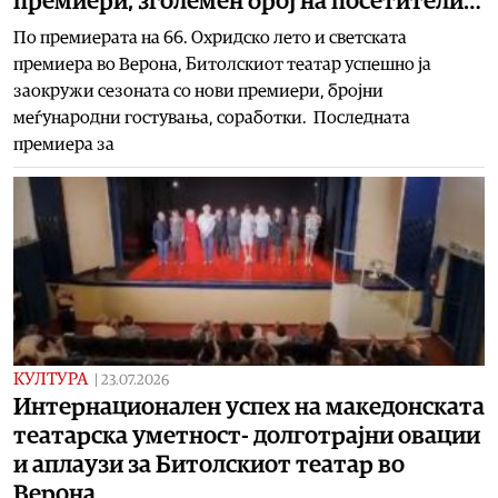
премиери, зголемен број на посетители…
По премиерата на 66. Охридско лето и светската
премиера во Верона, Битолскиот театар успешно ја
заокружи сезоната со нови премиери, бројни
меѓународни гостувања, соработки. Последната
премиера за
КУЛТУРА
|
23.07.2026
Интернационален успех на македонската
театарска уметност- долготрајни овации
и аплаузи за Битолскиот театар во
Верона