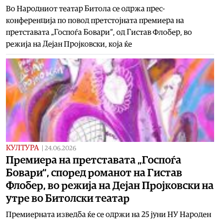
Во Народниот театар Битола се одржа прес-
конференција по повод претстојната премиера на
претставата „Госпоѓа Бовари“, од Гистав Флобер, во
режија на Дејан Пројковски, која ќе
КУЛТУРА
|
24.06.2026
Премиера на претставата „Госпоѓа
Бовари“, според романот на Гистав
Флобер, во режија на Дејан Пројковски на
утре во Битолски театар
Премиерната изведба ќе се одржи на 25 јуни НУ Народен