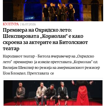
КУЛТУРА
|
16.07.2026
Премиера на Охридско лето:
Шекспировата „Кориолан“ е како
скроена за актерите на Битолскиот
театар
Народниот театар – Битола вчеравечер на „Охридско
лето“ премиерно ја изведе претставата „Кориолан“ од
Вилијам Шекспир во режија на американскиот режисер
Џон Блондел. Претставата се