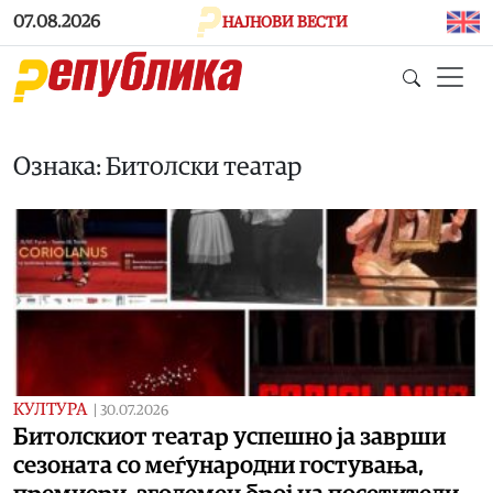
Skip to main content
07.08.2026
НАЈНОВИ ВЕСТИ
Ознака: Битолски театар
КУЛТУРА
|
30.07.2026
Битолскиот театар успешно ја заврши
сезоната со меѓународни гостувања,