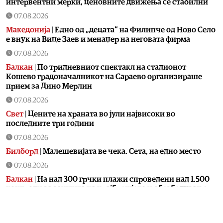
интервентни мерки, ценовните движења се стабилни
07.08.2026
Македонија
|
Едно од „децата“ на Филипче од Ново Село
е внук на Вице Заев и менаџер на неговата фирма
07.08.2026
Балкан
|
По тридневниот спектакл на стадионот
Кошево градоначалникот на Сараево организираше
прием за Дино Мерлин
07.08.2026
Свет
|
Цените на храната во јули највисоки во
последните три години
07.08.2026
Билборд
|
Малешевијата ве чека. Сета, на едно место
07.08.2026
Балкан
|
На над 300 грчки плажи спроведени над 1.500
контроли за заштита на крајбрежјето и обезбедување
слободен пристап за граѓаните
07.08.2026