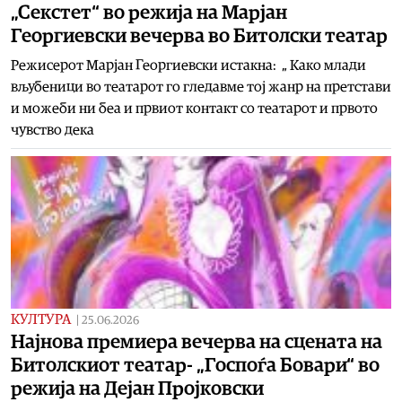
„Секстет“ во режија на Марјан
Георгиевски вечерва во Битолски театар
Режисерот Марјан Георгиевски истакна: „ Како млади
вљубеници во театарот го гледавме тој жанр на претстави
и можеби ни беа и првиот контакт со театарот и првото
чувство дека
КУЛТУРА
|
25.06.2026
Најнова премиера вечерва на сцената на
Битолскиот театар- „Госпоѓа Бовари“ во
режија на Дејан Пројковски