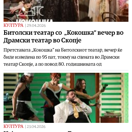
КУЛТУРА
|
29.04.2026
Битолски театар со „Кокошка“ вечер во
Драмски театар во Скопје
Претставата „Кокошка“ на Битолскиот театар, вечер ќе
биде изведена по 95 пат, токму на сцената во Драмски
театар Скопје, а по повод 80. годишнината од
КУЛТУРА
|
23.04.2026