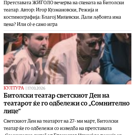
Претставата ЖИГОЛО вечерва на сцената на Битолски
театар. Автор: Игор Кузмановски, Режија и
костимографија: Благој Мицевски. Дали љубовта има
цена? Или сè е само игра
КУЛТУРА
|
17.03.2026
Битолски театар светскиот Ден на
театарот ќе го одбележи со „Сомнително
лице“
Светскиот Ден на театарот на 27- ми март, Битолски
театар ќе го одбележи со изведба на претставата