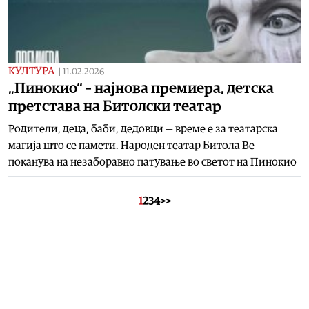
КУЛТУРА
|
11.02.2026
„Пинокио“ – најнова премиера, детска
претстава на Битолски театар
Родители, деца, баби, дедовци — време е за театарска
магија што се памети. Народен театар Битола Ве
поканува на незаборавно патување во светот на Пинокио
1
2
3
4
>>