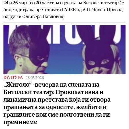
24 и 26 март во 20 часот на сцената на Битолски театар ќе
биде одиграна претставата ГАЛЕБ од А.П. Чехов. Превод
од руски: Оливера Павловиќ,
КУЛТУРА
|
18.03.2026
„Жиголо“ -вечерва на сцената на
Битолски театар: Провокативна и
динамична претстава која ги отвора
прашањата за односите, желбите и
границите кои сме подготвени да ги
преминеме