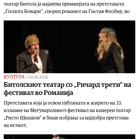
театар Битола ја најавува премиерата на претставата
„Госпоѓа Бовари“, според романот на Гистав Флобер, во
КУЛТУРА
|
03.06.2026
Битолскиот театар со „Ричард трети“ на
фестивал во Романија
Претставата која ја освои публиката и жирито на 33.
издание на Меѓународниот фестивал на камерен театар
„Ристо Шишков“ и беше избрана за најдобра претстава
на истиот,