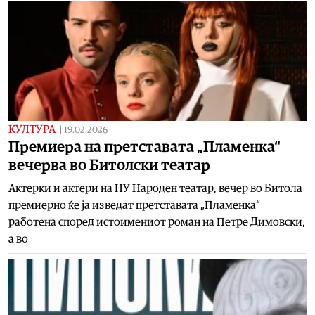
КУЛТУРА
|
19.02.2026
Премиера на претставата „Пламенка“
вечерва во Битолски театар
Актерки и актери на НУ Народен театар, вечер во Битола
премиерно ќе ја изведат претставата „Пламенка“
работена според истоимениот роман на Петре Димовски,
а во