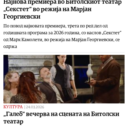
Најнова премиера во Битолскиот театар
„Секстет“ во режија на Марјан
Георгиевски
По повод најновата премиера, трета по ред дел од
годишната програма за 2026 година, со наслов „Секстет“
од Марк Камолети, во режија на Марјан Георгиевски, се
одржа
КУЛТУРА
|
24.03.2026
„Галеб“ вечерва на сцената на Битолски
театар