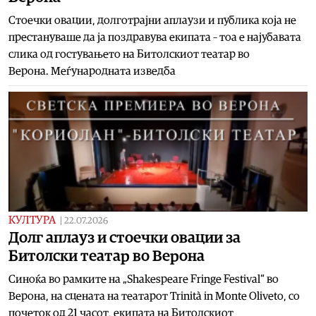
Стоечки овации, долготрајни аплаузи и публика која не
престануваше да ја поздравува екипата – тоа е најубавата
слика од гостувањето на Битолскиот театар во
Верона. Меѓународната изведба
КУЛТУРА
|
22.07.2026
Долг аплауз и стоечки овации за
Битолски театар во Верона
Синоќа во рамките на „Shakespeare Fringe Festival“ во
Верона, на сцената на театарот Trinità in Monte Oliveto, со
почеток од 21 часот, екипата на Битолскиот