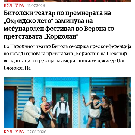
КУЛТУРА
|
11.07.2026
Битолски театар по премиерата на
„Охридско лето“ заминува на
меѓународен фестивал во Верона со
претставата „Кориолан“
Во Народниот театар Битола се одржа прес конференција
по повод најновата претставата „Кориолан“ на Шекспир,
во адаптација и режија на американскиот режисер Џон
Блондел. На
КУЛТУРА
|
27.06.2026