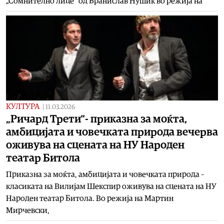
„Сомнително лице“ од Бранислав Нушиќ во режија на
КУЛТУРА
|
11.03.2026
„Ричард Трети“- приказна за моќта,
амбицијата и човечката природа вечерва
оживува на сцената на НУ Народен
театар Битола
Приказна за моќта, амбицијата и човечката природа –
класиката на Вилијам Шекспир оживува на сцената на НУ
Народен театар Битола. Во режија на Мартин
Мирчевски,