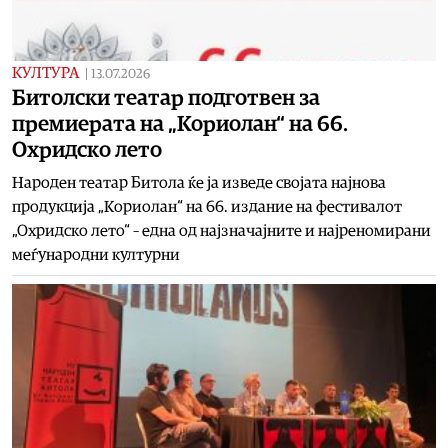
КУЛТУРА
|
13.07.2026
Битолски театар подготвен за
премиерата на „Кориолан“ на 66.
Охридско лето
Народен театар Битола ќе ја изведе својата најнова
продукција „Кориолан“ на 66. издание на фестивалот
„Охридско лето“ – една од најзначајните и најреномирани
меѓународни културни