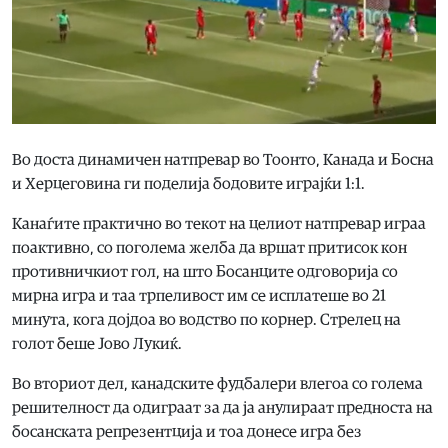
Во доста динамичен натпревар во Тоонто, Канада и Босна
и Херцеговина ги поделија бодовите играјќи 1:1.
Канаѓите практично во текот на целиот натпревар играа
поактивно, со поголема желба да вршат притисок кон
противничкиот гол, на што Босанците одговорија со
мирна игра и таа трпеливост им се исплатеше во 21
минута, кога дојдоа во водство по корнер. Стрелец на
голот беше Јово Лукиќ.
Во вториот дел, канадските фудбалери влегоа со голема
решителност да одиграат за да ја анулираат предноста на
босанската репрезентција и тоа донесе игра без