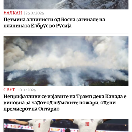
БАЛКАН
|
26.07.2026
Петмина алпинисти од Босна загинале на
планината Елбрус во Русија
СВЕТ
|
19.07.2026
Неприфатливи се изјавите на Трамп дека Канада е
виновна за чадот од шумските пожари, оцени
премиерот на Онтарио