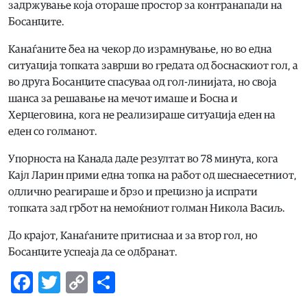
задржување која отораше простор за контранапади на
Босанците.
Канаѓаните беа на чекор до израмнување, но во една
ситуација топката заврши во гредата од боснаскиот гол, а
во друга Босанците спасуваа од гол-линијата, но своја
шанса за решавање на мечот имаше и Босна и
Херцеговина, кога не реализираше ситуација еден на
еден со голманот.
Упорноста на Канада даде резултат во 78 минута, кога
Кајл Ларин прими една топка на работ од шеснаесетниот,
одлично реагираше и брзо и прецизно ја испрати
топката зад грбот на немоќниот голман Никола Васиљ.
До крајот, Канаѓаните притиснаа и за втор гол, но
Босанците успеаја да се одбранат.
Facebook
Twitter
Copy
Share
Link