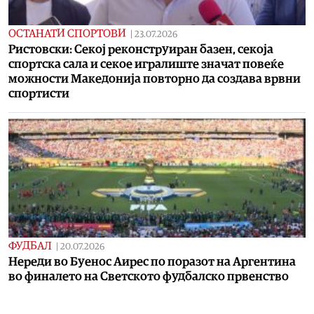
ОСТАНАТИ СПОРТОВИ
|
23.07.2026
Ристовски: Секој реконструиран базен, секоја
спортска сала и секое игралиште значат повеќе
можности Македонија повторно да создава врвни
спортисти
ФУДБАЛ
|
20.07.2026
Нереди во Буенос Аирес по поразот на Аргентина
во финалето на Светското фудбалско првенство