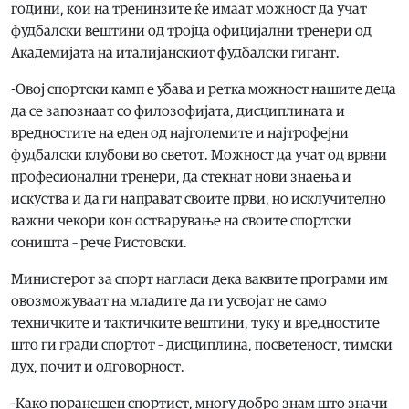
години, кои на тренинзите ќе имаат можност да учат
фудбалски вештини од тројца официјални тренери од
Академијата на италијанскиот фудбалски гигант.
-Овој спортски камп е убава и ретка можност нашите деца
да се запознаат со филозофијата, дисциплината и
вредностите на еден од најголемите и најтрофејни
фудбалски клубови во светот. Можност да учат од врвни
професионални тренери, да стекнат нови знаења и
искуства и да ги направат своите први, но исклучително
важни чекори кон остварување на своите спортски
соништа – рече Ристовски.
Министерот за спорт нагласи дека ваквите програми им
овозможуваат на младите да ги усвојат не само
техничките и тактичките вештини, туку и вредностите
што ги гради спортот – дисциплина, посветеност, тимски
дух, почит и одговорност.
-Како поранешен спортист, многу добро знам што значи