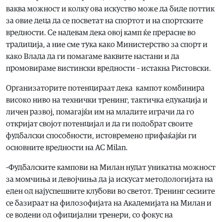
ваква можност и колку ова искуство може да биде поттик
за овие деца да се посветат на спортот и на спортските
вредности. Се надевам дека овој камп ќе прерасне во
традиција, а ние сме тука како Министерство за спорт и
како Влада да ги помагаме ваквите настани и да
промовираме вистински вредности – истакна Ристовски.
Организаторите потенцираат дека кампот комбинира
високо ниво на технички тренинг, тактичка едукација и
личен развој, помагајќи им на младите играчи да го
откријат својот потенцијал и да ги подобрат своите
фудбалски способности, истовремено прифаќајќи ги
основните вредности на AC Milan.
-Фудбалските кампови на Милан нудат уникатна можност
за момчиња и девојчиња да ја искусат методологијата на
еден од најуспешните клубови во светот. Тренинг сесиите
се базираат на филозофијата на Академијата на Милан и
се водени од официјални тренери, со фокус на