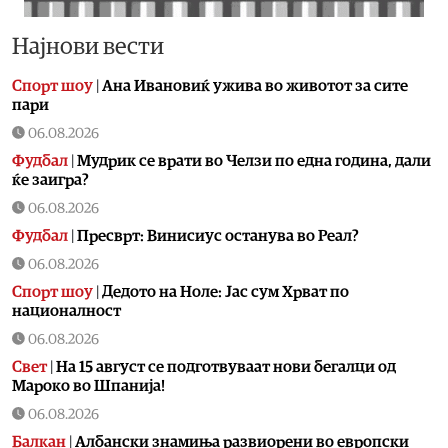
Најнови вести
Спорт шоу
|
Aна Ивановиќ ужива во животот за сите
пари
06.08.2026
Фудбал
|
Мудрик се врати во Челзи по една година, дали
ќе заигра?
06.08.2026
Фудбал
|
Пресврт: Винисиус останува во Реал?
06.08.2026
Спорт шоу
|
Дедото на Ноле: Јас сум Хрват по
националност
06.08.2026
Свет
|
На 15 август се подготвуваат нови бегалци од
Мароко во Шпанија!
06.08.2026
Балкан
|
Албански знамиња развиорени во европски