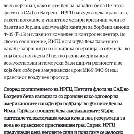
воен персонал, како и оти цел на нападот била Петтата
флота на САД во Бахреин. ИРГЦ наведува дека иранските
ракети погодиле и уништиле четири критични цели во
базата во Јордан, вклучувајќи хангари за борбени авиони
Ф-35 (F-35) и главниот команден и контролен центар. Во
своето соопштение, ИРГЦ истакнува дека ракетниот
напад е завршница на поширока операција за одмазда, во
која била погодена 21 цел во разни американски
воздухопловни и поморски бази ширум регионот и во
која бил соборен американски дрон МК-9 (MQ-9) над
иранскиот воздушен простор.
Според соопштението на ИРГЦ, Петтата флота на САД во
Бахреин била нападната со дронови како одговор на
американските напади врз подрачја во јужниот дел на
Иран. Гардата соопшти дека американските удари
оштетиле телекомуникациска кула и два резервоари за
вода во иранскиот пристанишен град Сирик. ИРГЦ
предупреди дека неговите сили и понатаму се целосно