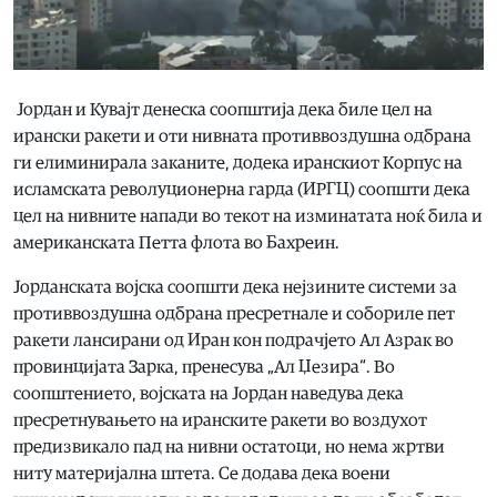
Јордан и Кувајт денеска соопштија дека биле цел на
ирански ракети и оти нивната противвоздушна одбрана
ги елиминирала заканите, додека иранскиот Корпус на
исламската револуционерна гарда (ИРГЦ) соопшти дека
цел на нивните напади во текот на изминатата ноќ била и
американската Петта флота во Бахреин.
Јорданската војска соопшти дека нејзините системи за
противвоздушна одбрана пресретнале и собориле пет
ракети лансирани од Иран кон подрачјето Ал Азрак во
провинцијата Зарка, пренесува „Ал Џезира“. Во
соопштението, војската на Јордан наведува дека
пресретнувањето на иранските ракети во воздухот
предизвикало пад на нивни остатоци, но нема жртви
ниту материјална штета. Се додава дека воени