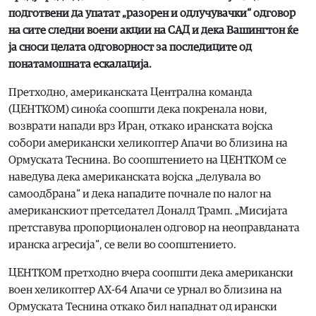
подготвени да упатат „разорен и одлучувачки“ одговор
на сите следни воени акции на САД и дека Вашингтон ќе
ја сноси целата одговорност за последиците од
понатамошната ескалација.
Претходно, американската Централна команда
(ЦЕНТКОМ) синоќа соопшти дека покренала нови,
возврати напади врз Иран, откако иранската војска
собори американски хеликоптер Апачи во близина на
Ормуската Теснина. Во соопштението на ЦЕНТКОМ се
наведува дека американската војска „делувала во
самоодбрана“ и дека нападите почнале по налог на
американскиот претседател Доналд Трамп. „Мисијата
претставува пропорционален одговор на неоправданата
иранска агресија“, се вели во соопштението.
ЦЕНТКОМ претходно вчера соопшти дека американски
воен хеликоптер АХ-64 Апачи се урнал во близина на
Ормуската Теснина откако бил нападнат од ирански