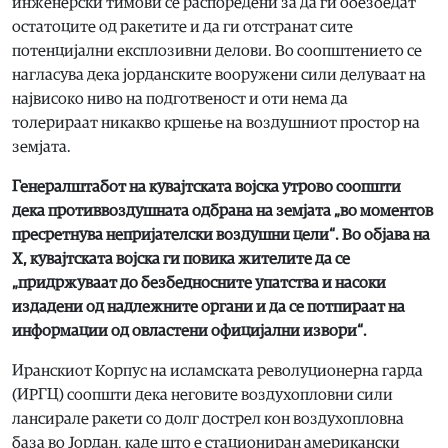
инженерски тимови се распоредени за да ги обезбедат
остатоците од ракетите и да ги отстранат сите
потенцијални експлозивни делови. Во соопштението се
нагласува дека јорданските вооружени сили делуваат на
највисоко ниво на подготвеност и оти нема да
толерираат никакво кршење на воздушниот простор на
земјата.
Генералштабот на кувајтската војска утрово соопшти
дека противвоздушната одбрана на земјата „во моментов
пресретнува непријателски воздушни цели“. Во објава на
Х, кувајтската војска ги повика жителите да се
„придржуваат до безбедносните упатства и насоки
издадени од надлежните органи и да се потпираат на
информации од овластени официјални извори“.
Иранскиот Корпус на исламската револуционерна гарда
(ИРГЦ) соопшти дека неговите воздухопловни сили
лансирале ракети со долг дострел кон воздухопловна
база во Јордан, каде што е стациониран американски