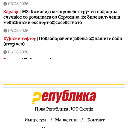
06.08.2026
Здравје
|
МЗ: Комисија ќе спроведе стручен надзор за
случајот со родилката од Струмица, ќе биде вклучен и
медицински експерт од соседството
06.08.2026
Кујнски тефтер
|
Подзаборавени јадења од нашите баби
(втор дел)
06.08.2026
Ракомет
|
Победа над Фарски острови на младите на
македонски ракометари на ЕП во Србија
06.08.2026
Хроника
|
Тешко повреден 16-годишник на мотор
06.08.2026
Свет
|
Ал Арабија: Иран и Оман ја усогласија рамката за
отворање на Ормуската Теснина
Прва Република ДОО Скопје
06.08.2026
Балкан
|
Грците спречиле во Нови Сад да се постави
Импресум
Маркетинг
Контакт
споменик наречен „Мајка Македонија“