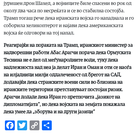
јуришен дрон Шахед, а војниците биле спасени во рок од
околу два часа по несреќата и се во стабилна состојба.
Трамп тогаш рече дека иранската војска го нападнала и го
соборила хеликоптерот и најави дека американската
војска ќе одговори на тој напад.
Реагирајќи на пораката на Трамп, иранскиот министер за
надворешни работи Абас Арагчи порача дека Ормуската
Теснина не е дел од меѓународните води, туку дека
надлежноста над неа ја делат Иран и Оман и оти се наоѓа
на илјадници милји оддалеченост од брегот на САД,
додавајќи дека странските воени сили во близина на
иранските територии претставуваат постојан ризик.
Арагчи додаде дека Иран го претпочита „јазикот на
дипломатијата“, но дека војската на земјата покажала
дека умее да „зборува и на други јазици“
Facebook
Twitter
Copy
Share
Link