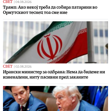
СВЕТ
|
04.08.2026
Tрамп: Ако некој треба да собира патарини во
Ормутскиот теснец тоа сме ние
СВЕТ
|
02.08.2026
Ирански министер за одбрана: Нема да бидеме ни
изненадени, ниту пасивни пред заканите