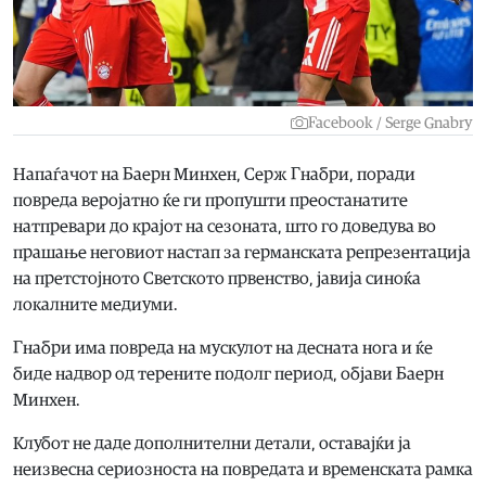
Facebook / Serge Gnabry
Напаѓачот на Баерн Минхен, Серж Гнабри, поради
повреда веројатно ќе ги пропушти преостанатите
натпревари до крајот на сезоната, што го доведува во
прашање неговиот настап за германската репрезентација
на претстојното Светското првенство, јавија синоќа
локалните медиуми.
Гнабри има повреда на мускулот на десната нога и ќе
биде надвор од терените подолг период, објави Баерн
Минхен.
Клубот не даде дополнителни детали, оставајќи ја
неизвесна сериозноста на повредата и временската рамка