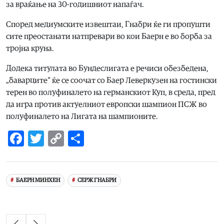
за враќање на 30-годишниот напаѓач.
Според медиумските извештаи, Гнабри ќе ги пропушти
сите преостанати натпревари во кои Баерн е во борба за
тројна круна.
Додека титулата во Бундеслигата е речиси обезбедена,
„баварците“ ќе се соочат со Баер Леверкузен на гостински
терен во полуфиналето на германскиот Куп, в среда, пред
да игра против актуелниот европски шампион ПСЖ во
полуфиналето на Лигата на шампионите.
Facebook
Twitter
Copy
Share
Link
БАЕРН МИНХЕН
СЕРЖ ГНАБРИ