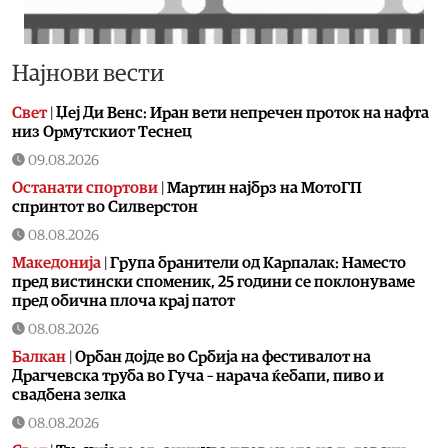
Најнови вести
Свет
|
Џеј Ди Венс: Иран вети непречен проток на нафта
низ Ормутскиот Теснец
09.08.2026
Останати спортови
|
Мартин најбрз на МотоГП
спринтот во Силверстон
08.08.2026
Македонија
|
Група бранители од Карпалак: Наместо
пред вистински споменик, 25 години се поклонуваме
пред обична плоча крај патот
08.08.2026
Балкан
|
Орбан дојде во Србија на фестивалот на
Драгчевска труба во Гуча – нарача ќебапи, пиво и
свадбена зелка
08.08.2026