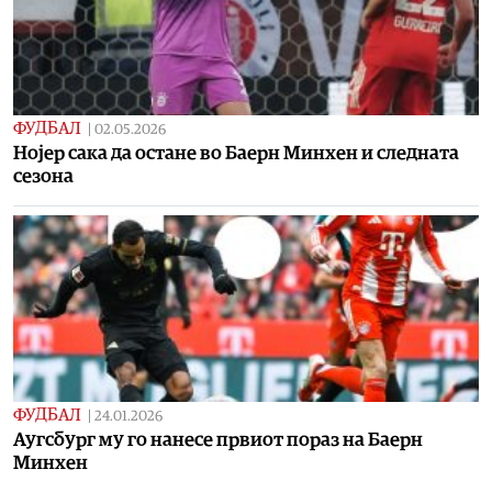
ФУДБАЛ
|
02.05.2026
Нојер сака да остане во Баерн Минхен и следната
сезона
ФУДБАЛ
|
24.01.2026
Аугсбург му го нанесе првиот пораз на Баерн
Минхен