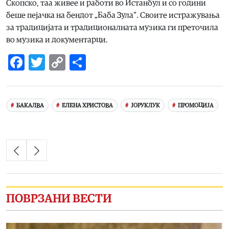
Скопско, таа живее и работи во Истанбул и со години
беше пејачка на бендот „Баба Зула“. Своите истражувања
за традицијата и традиционалната музика ги преточила
во музика и документарци.
Facebook
Twitter
Copy
Share
Link
БАКАЛВА
ЕЛЕНА ХРИСТОВА
ЈОРУКЛУК
ПРОМОЦИЈА
ПОВРЗАНИ ВЕСТИ