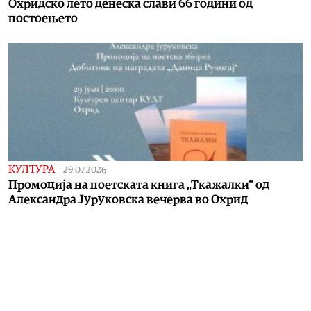
Охридско лето денеска слави 66 години од
постоењето
КУЛТУРА
|
29.07.2026
Промоција на поетската книга „Ткажалки“ од
Александра Јуруковска вечерва во Охрид