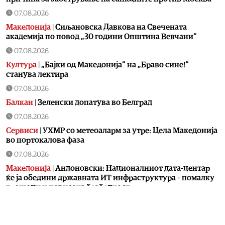
07.08.2026
Македонија
|
Сиљановска Давкова на Свечената
академија по повод „30 години Општина Вевчани“
07.08.2026
Култура
|
„Бајки од Македонија“ на „Браво сине!“
станува лектира
07.08.2026
Балкан
|
Зеленски допатува во Белград
07.08.2026
Сервиси
|
УХМР со метеоаларм за утре: Цела Македонија
во портокалова фаза
07.08.2026
Македонија
|
Андоновски: Националниот дата-центар
ќе ја обедини државната ИТ инфраструктура – помалку
трошоци и повисока безбедност
07.08.2026
Живот
|
Збогум на 24-часовниот ден: Земјата полека се