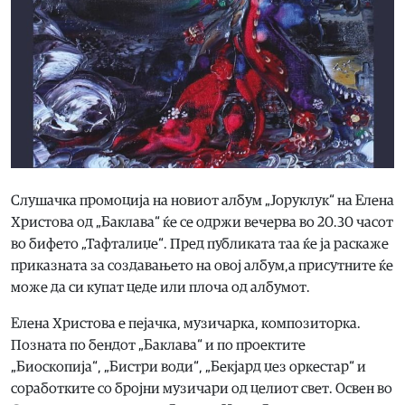
Слушачка промоција на новиот албум „Јоруклук“ на Елена
Христова од „Баклава“ ќе се одржи вечерва во 20.30 часот
во бифето „Тафталиџе“. Пред публиката таа ќе ја раскаже
приказната за создавањето на овој албум,а присутните ќе
може да си купат цеде или плоча од албумот.
Елена Христова е пејачка, музичарка, композиторка.
Позната по бендот „Баклава“ и по проектите
„Биоскопија“, „Бистри води“, „Бекјард џез оркестар“ и
соработките со бројни музичари од целиот свет. Освен во