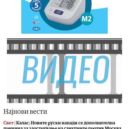
Најнови вести
Свет
|
Калас: Новите руски напади се дополнителна
причина за заострување на санкциите против Москва