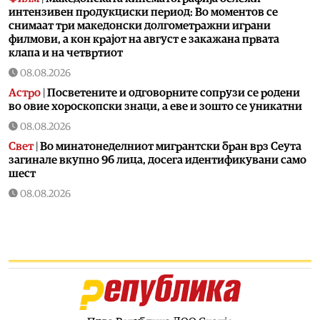
интензивен продукциски период: Во моментов се
снимаат три македонски долгометражни играни
филмови, а кон крајот на август е закажана првата
клапа и на четвртиот
08.08.2026
Астро
|
Посветените и одговорните сопрузи се родени
во овие хороскопски знаци, а еве и зошто се уникатни
08.08.2026
Свет
|
Во минатонеделниот мигрантски бран врз Сеута
загинале вкупно 96 лица, досега идентификувани само
шест
08.08.2026
Астро
|
Овие 3 знака ќе ги научат најважните животни
лекции до 6 јануари 2027 година: Ретроградниот Хирон
прво ќе им отвори стари рани, па ќе ги прероди
08.08.2026
Економија
|
Инфлацијата во јули падна на 2,3 отсто,
пониска од просекот во еврозоната
08.08.2026