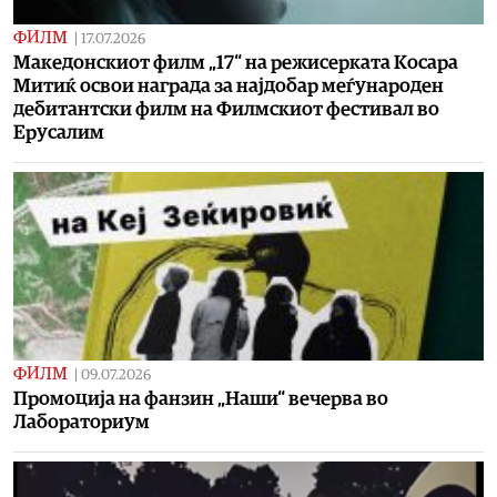
ФИЛМ
|
17.07.2026
Македонскиот филм „17“ на режисерката Косара
Митиќ освои награда за најдобар меѓународен
дебитантски филм на Филмскиот фестивал во
Ерусалим
ФИЛМ
|
09.07.2026
Промоција на фанзин „Наши“ вечерва во
Лабораториум