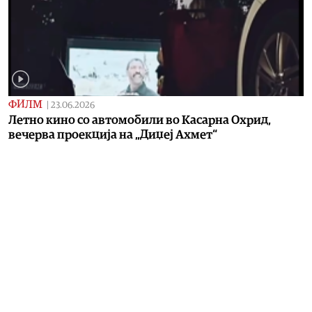
ФИЛМ
|
23.06.2026
Летно кино со автомобили во Касарна Охрид,
вечерва проекција на „Диџеј Ахмет“