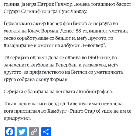
година, ја игра Патрик Гилмор, додека тогашниот басист
Стјуарт Сатклиф го игра Луис Ландау.
Германскиот актер Каспер фон Билов се појавува во
улогата на Клаус Ворман. Денес, 88-годишниот уметник
тесно соработуваше со бендот и, меѓу другото, го
дизајнираше и омотот на албумот „Револвер“.
ТВ серијата од шест дела се одвива во 1960-тите, во
зачадените клубови на Репербан, и раскажува, меѓу
другото, за пријателството на Битлси со уметничката
група собрана околу Форман.
Серијата е базирана на неговата автобиографија.
Тогаш непознатиот бенд од Ливерпул имал пет члена
кога пристигнал во Хамбург – Ринго Стар сè уште не им се
придружил.
Facebook
Twitter
Copy
Share