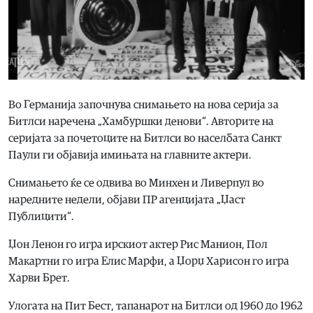
Во Германија започнува снимањето на нова серија за
Битлси наречена „Хамбуршки денови“. Авторите на
серијата за почетоците на Битлси во населбата Санкт
Паули ги објавија имињата на главните актери.
Снимањето ќе се одвива во Минхен и Ливерпул во
наредните недели, објави ПР агенцијата „Џаст
Публицити“.
Џон Ленон го игра ирскиот актер Рис Манион, Пол
Макартни го игра Елис Марфи, а Џорџ Харисон го игра
Харви Брет.
Улогата на Пит Бест, тапанарот на Битлси од 1960 до 1962