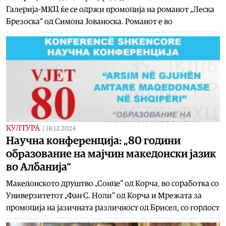
Галерија-МКЦ ќе се одржи промоција на романот „Леска
Брезоска“ од Симона Јованоска. Романот е во
КУЛТУРА
|
18.12.2024
Научна конференција: „80 години
образование на мајчин македонски јазик
во Албанија“
Македонското друштво „Сонце“ од Корча, во соработка со
Универзитетот „Фан С. Ноли“ од Корча и Мрежата за
промоција на јазичната различност од Брисел, со гордост