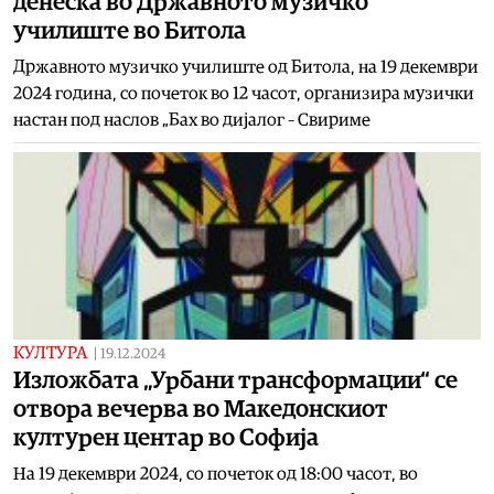
денеска во Државното музичко
училиште во Битола
Државното музичко училиште од Битола, на 19 декември
2024 година, со почеток во 12 часот, организира музички
настан под наслов „Бах во дијалог – Свириме
КУЛТУРА
|
19.12.2024
Изложбата „Урбани трансформации“ се
отвора вечерва во Македонскиот
културен центар во Софија
На 19 декември 2024, со почеток од 18:00 часот, во