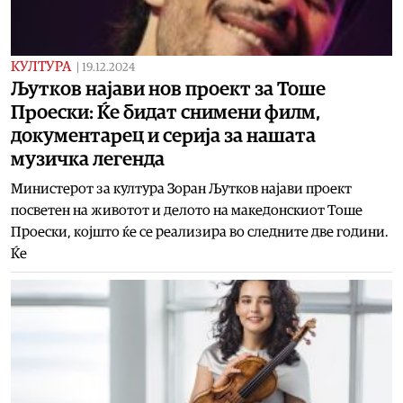
КУЛТУРА
|
19.12.2024
Љутков најави нов проект за Тоше
Проески: Ќе бидат снимени филм,
документарец и серија за нашата
музичка легенда
Министерот за култура Зоран Љутков најави проект
посветен на животот и делото на македонскиот Тоше
Проески, којшто ќе се реализира во следните две години.
Ќе