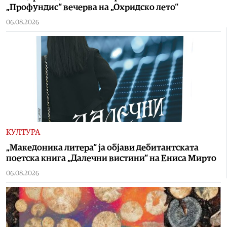
„Профундис“ вечерва на „Охридско лето“
06.08.2026
КУЛТУРА
„Македоника литера“ ја објави дебитантската
поетска книга „Далечни вистини“ на Ениса Мирто
06.08.2026