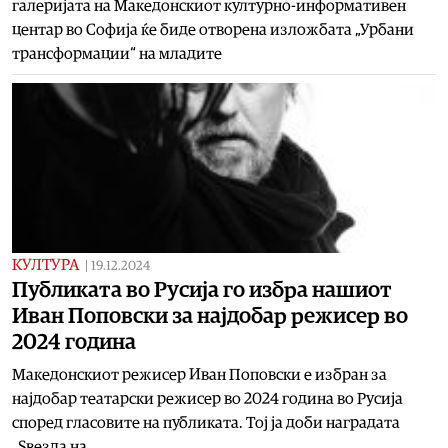
галеријата на Македонскиот културно-информативен
центар во Софија ќе биде отворена изложбата „Урбани
трансформации“ на младите
КУЛТУРА
|
19.12.2024
Публиката во Русија го избра нашиот
Иван Поповски за најдобар режисер во
2024 година
Македонскиот режисер Иван Поповски е избран за
најдобар театарски режисер во 2024 година во Русија
според гласовите на публиката. Тој ја доби наградата
„Ѕвезда на