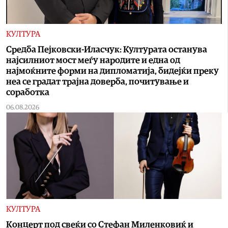
КУЛТУРА
Средба Пејковски-Иласчук: Културата останува
најсилниот мост меѓу народите и една од
најмоќните форми на дипломатија, бидејќи преку
неа се градат трајна доверба, почитување и
соработка
06.08.2026
КУЛТУРА
Концерт под свеќи со Стефан Миленковиќ и