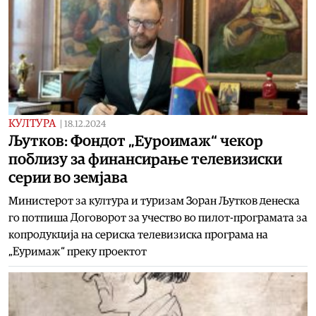
КУЛТУРА
|
18.12.2024
Љутков: Фондот „Еуроимаж“ чекор
поблизу за финансирање телевизиски
серии во земјава
Министерот за култура и туризам Зоран Љутков денеска
го потпиша Договорот за учество во пилот-програмата за
копродукција на сериска телевизиска програма на
„Еуримаж“ преку проектот