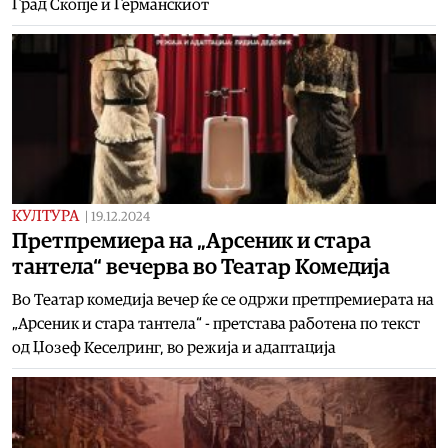
Град Скопје и Германскиот
КУЛТУРА
|
19.12.2024
Претпремиера на „Арсеник и стара
тантела“ вечерва во Театар Комедија
Во Театар комедија вечер ќе се одржи претпремиерата на
„Арсеник и стара тантела“ - претстава работена по текст
од Џозеф Кеселринг, во режија и адаптација