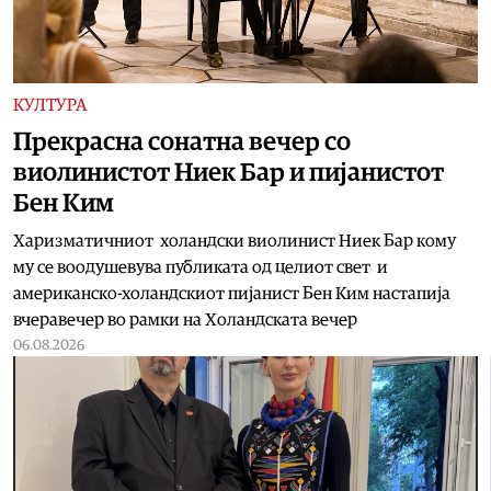
КУЛТУРА
Прекрасна сонатна вечер со
виолинистот Ниек Бар и пијанистот
Бен Ким
Харизматичниот холандски виолинист Ниек Бар кому
му се воодушевува публиката од целиот свет и
американско-холандскиот пијанист Бен Ким настапија
вчеравечер во рамки на Холандската вечер
06.08.2026