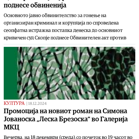
поднесе обвиненија
Основното јавно обвинителство за гонење на
организиран криминал и корупција по спроведена
сеопфатна истражна постапка денеска до основниот
кривичен суд Скопје поднесе Обвинителен акт против
КУЛТУРА
|
18.12.2024
Промоција на новиот роман на Симона
Јованоска „Леска Брезоска“ во Галерија
МКЦ
Вечерва, на 18 декември (среда),со почеток во 19 часот во