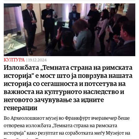
КУЛТУРА
|
19.12.2024
Изложбата „Темната страна на римската
историја“ е мост што ја поврзува нашата
историја со сегашноста и потсетува на
важноста на културното наследство и
неговото зачувување за идните
генерации
Во Археолошкиот музеј во Франкфурт вчеравечер беше
отворена изложбата „Темната страна на римската
историја“ како резултат на соработката меѓу Музејот на