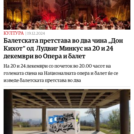
КУЛТУРА
|
19.12.2024
Балетската претстава во два чина „Дон
Кихот“ од Лудвиг Минкус на 20 и 24
декември во Опера и балет
На 20 и 24 декември со почеток во 20.00 часот на
големата сцена на Националната опера и балет ќе се
изведе балетската претстава во два