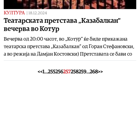
КУЛТУРА
|
18.12.2024
Театарската претстава „Казабалкан“
вечерва во Котур
Вечерва од 20:00 часот, во „Котур“ ќе биде прикажана
театарска претстава „Казабалкан“ од Горан Стефановски,
а во режија на Дамјан Костовски) Претставата се бави со
<<
1
…
255
256
257
258
259
…
268
>>