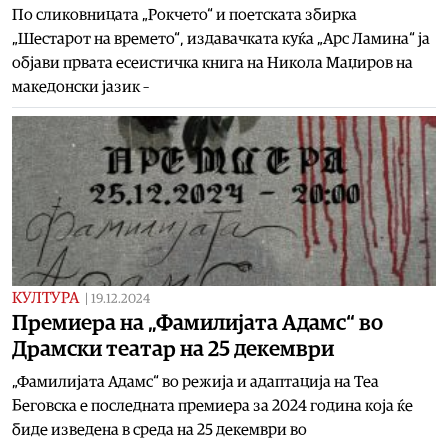
По сликовницата „Рокчето“ и поетската збирка
„Шестарот на времето“, издавачката куќа „Арс Ламина“ ја
објави првата есеистичка книга на Никола Маџиров на
македонски јазик –
КУЛТУРА
|
19.12.2024
Премиера на „Фамилијата Адамс“ во
Драмски театар на 25 декември
„Фамилијата Адамс“ во режија и адаптација на Теа
Беговска е последната премиера за 2024 година која ќе
биде изведена в среда на 25 декември во