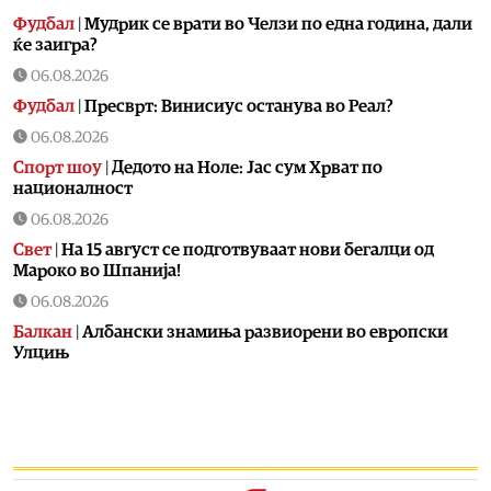
Фудбал
|
Мудрик се врати во Челзи по една година, дали
ќе заигра?
06.08.2026
Фудбал
|
Пресврт: Винисиус останува во Реал?
06.08.2026
Спорт шоу
|
Дедото на Ноле: Јас сум Хрват по
националност
06.08.2026
Свет
|
На 15 август се подготвуваат нови бегалци од
Мароко во Шпанија!
06.08.2026
Балкан
|
Албански знамиња развиорени во европски
Улцињ
06.08.2026
Балкан
|
Зеленски в сабота во официјална посета на
Србија, ќе се сретне со Вучиќ
06.08.2026