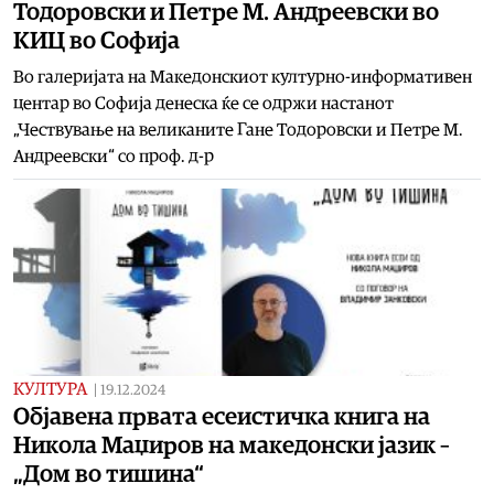
Тодоровски и Петре М. Андреевски во
КИЦ во Софија
Во галеријата на Македонскиот културно-информативен
центар во Софија денеска ќе се одржи настанот
„Чествување на великаните Гане Тодоровски и Петре М.
Андреевски“ со проф. д-р
КУЛТУРА
|
19.12.2024
Oбјавeна првата есеистичка книга на
Никола Маџиров на македонски јазик –
„Дом во тишина“