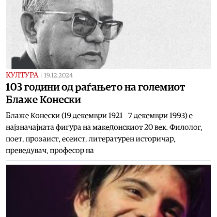
КУЛТУРА
|
19.12.2024
103 години од раѓањето на големиот
Блаже Конески
Блаже Конески (19 декември 1921 – 7 декември 1993) е
најзначајната фигура на македонскиот 20 век. Филолог,
поет, прозаист, есеист, литературен историчар,
преведувач, професор на