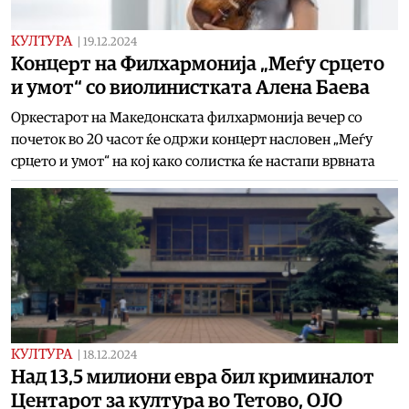
КУЛТУРА
|
19.12.2024
Концерт на Филхармонија „Меѓу срцето
и умот“ со виолинистката Алена Баева
Оркестарот на Македонската филхармонија вечер со
почеток во 20 часот ќе одржи концерт насловен „Меѓу
срцето и умот“ на кој како солистка ќе настапи врвната
КУЛТУРА
|
18.12.2024
Над 13,5 милиони евра бил криминалот
Центарот за култура во Тетово, ОЈО