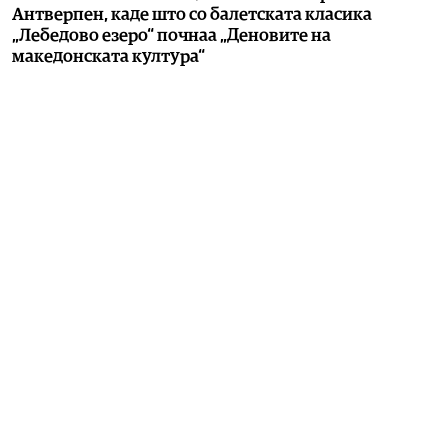
Антверпен, каде што со балетската класика
„Лебедово езеро“ почнаа „Деновите на
македонската култура“