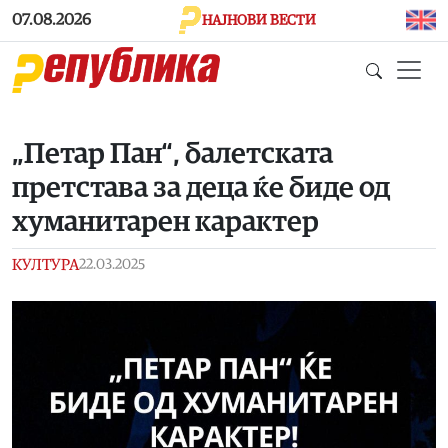
Skip to main content
07.08.2026
НАЈНОВИ ВЕСТИ
„Петар Пан“, балетската
претстава за деца ќе биде од
хуманитарен карактер
КУЛТУРА
22.03.2025