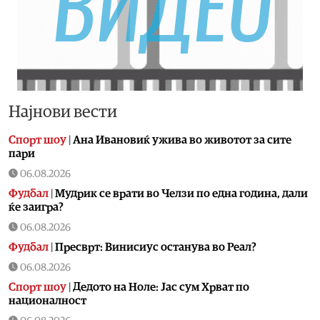
Најнови вести
Спорт шоу
|
Aна Ивановиќ ужива во животот за сите
пари
06.08.2026
Фудбал
|
Мудрик се врати во Челзи по една година, дали
ќе заигра?
06.08.2026
Фудбал
|
Пресврт: Винисиус останува во Реал?
06.08.2026
Спорт шоу
|
Дедото на Ноле: Јас сум Хрват по
националност