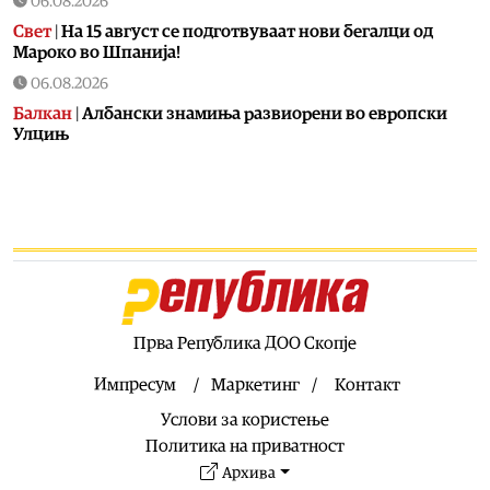
06.08.2026
Свет
|
На 15 август се подготвуваат нови бегалци од
Мароко во Шпанија!
06.08.2026
Балкан
|
Албански знамиња развиорени во европски
Улцињ
06.08.2026
Балкан
|
Зеленски в сабота во официјална посета на
Србија, ќе се сретне со Вучиќ
06.08.2026
Македонија
|
Помалку првачиња, помалку иднина:
Демографската криза веќе стигна до училишните
клупи
Прва Република ДОО Скопје
06.08.2026
Балкан
|
Први случаи на западнонилска треска во
Импресум
Маркетинг
Контакт
Србија: Две постари лица во Белград хоспитализирани
Услови за користење
со невроинвазивна форма
Политика на приватност
06.08.2026
Архива
Сервиси
|
Вкупно 18 пожари на отворено денеска до 18