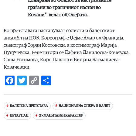
донирани во Фондот за настраданите
граѓани во трагичниот настан во
Кочани“, велат од Операта.
Во претставата настапуваат солисти и балетскиот
ансамбл на НОБ. Кореограф е Џејмс Амар од Франција,
сценограф Зоран Костовски, а костимограф Марија
Пупучевска. Репетитори се Дафина Данилоска-Кочевска,
Саша Евтимова, Киро Павлов и Билјана Басмаџиева-
Ковачевски.
Facebook
Twitter
Copy
Share
Link
БАЛЕТСКА ПРЕТСТАВА
НАЦИОНАЛНА ОПЕРА И БАЛЕТ
ПЕТАР ПАН
ХУМАНИТАРЕН КАРАКТЕР