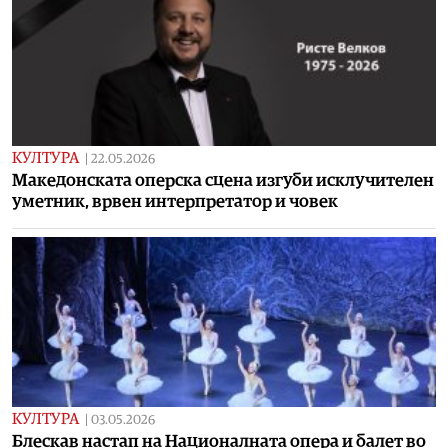
КУЛТУРА
|
22.05.2026
Македонската оперска сцена изгуби исклучителен
уметник, врвен интерпретатор и човек
КУЛТУРА
|
03.05.2026
Блескав настап на Националната опера и балет во