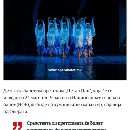
Детската балетска претстава „Петар Пан“, која ќе се
изведе на 24 март од 19 часот во Националната опера и
балет (НОБ), ќе биде од хуманитарен карактер, објавија
од Операта.
Средствата од претставата ќе бидат