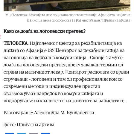
М-р Теловска: Афазијата не е поврзана со интелигенција. Афазијата влијае на
јазикот, а не на способноста за размислување / Приватна архива
Како се доаѓа на логопедски преглед?
ТЕЛОВСКА
: Најголемиот центар за рехабилитација на
лицата со Афазија е ЈЗУ Центарот за рехабилитација на
патологија на вербална комуникација – Скопје. Таму се
доаѓа на логопедски преглед преку закажан термин од
страна на матичниот лекар. Центарот располага со врвни
стручњаци – логопеди и тим од професионалци кои со
современи методи и индивидуален пристап
овозможуваат напредок во комуникацијата и
подобрување на квалитетот на животот на пациентите.
Разговараше: Александра М. Бундалевска
фото: Приватна архива