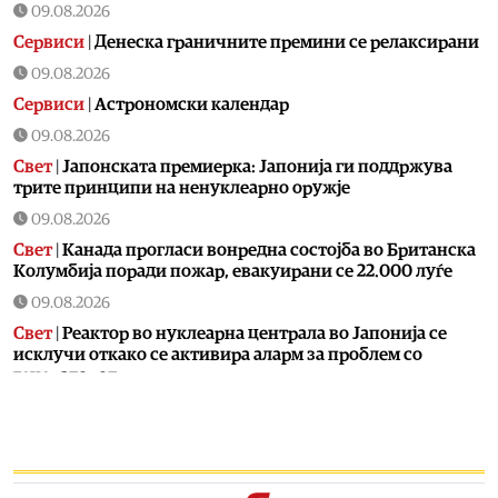
09.08.2026
Сервиси
|
Денеска граничните премини се релаксирани
09.08.2026
Сервиси
|
Астрономски календар
09.08.2026
Свет
|
Јапонската премиерка: Јапонија ги поддржува
трите принципи на ненуклеарно оружје
09.08.2026
Свет
|
Канада прогласи вонредна состојба во Британска
Колумбија поради пожар, евакуирани се 22.000 луѓе
09.08.2026
Свет
|
Реактор во нуклеарна централа во Јапонија се
исклучи откако се активира аларм за проблем со
генераторот
09.08.2026
Калеидоскоп
|
Календар на МПЦ: Пренос на моштите на
свети Климент Охридски
09.08.2026