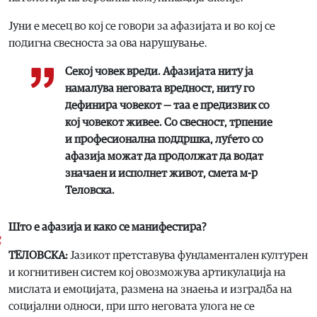
Јуни е месец во кој се говори за афазијата и во кој се
подигна свесноста за ова нарушување.
Секој човек вреди. Афазијата ниту ја
намалува неговата вредност, ниту го
дефинира човекот — таа е предизвик со
кој човекот живее. Со свесност, трпение
и професионална поддршка, луѓето со
афазија можат да продолжат да водат
значаен и исполнет живот, смета м-р
Теловска.
Што е афазија и како се манифестира?
ТЕЛОВСКА:
Јазикот претставува фундаментален културен
и когнитивен систем кој овозможува артикулација на
мислата и емоцијата, размена на знаења и изградба на
социјални односи, при што неговата улога не се