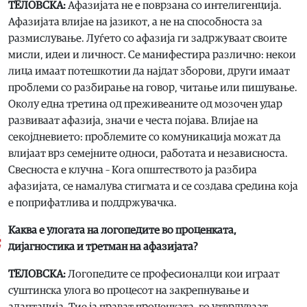
ТЕЛОВСКА:
Афазијата не е поврзана со интелигенција.
Афазијата влијае на јазикот, а не на способноста за
размислување. Луѓето со афазија ги задржуваат своите
мисли, идеи и личност. Се манифестира различно: некои
лица имаат потешкотии да најдат зборови, други имаат
проблеми со разбирање на говор, читање или пишување.
Околу една третина од преживеаните од мозочен удар
развиваат афазија, значи е честа појава. Влијае на
секојдневието: проблемите со комуникација можат да
влијаат врз семејните односи, работата и независноста.
Свесноста е клучна – Кога општеството ја разбира
афазијата, се намалува стигмата и се создава средина која
е поприфатлива и поддржувачка.
Каква е улогата на логопедите во проценката,
дијагностика и третман на афазијата?
ТЕЛОВСКА:
Логопедите се професионалци кои играат
суштинска улога во процесот на закрепнување и
адаптација. Тие ја прават проценката, го утврдуваат