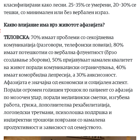
класифицирани како лесни. 25–35% се умерени, 20–30% се
тешки, со минимален или без вербален израз.
Какво влијание има врз животот афазијата?
ТЕЛОВСКА
: 70% имаат проблеми со секојдневна
комуникација (разговори, телефонски повици), 80%
имаат потешкотии со вербална флуентност (брзо
создавање зборови), 50% пријавуваат намален квалитет
на живот поради комуникациски ограничувања, 40%
имаат коморбидна депресија, а 30% анксиозност.
Афазијата е значајна од економски и социјален аспект.
Поради огромен годишен трошок по пациент со афазија
по мозочен удар, поради медицински сметки, изгубена
работа, грижа, дополнителна рехабилитација,
логопедски третмани, психолошка поддршка и
индиректни трошоци поврзани со намалена
продуктивност и зависност од семејството.