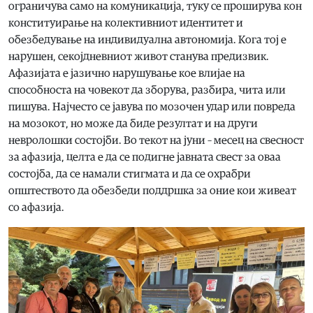
ограничува само на комуникација, туку се проширува кон
конституирање на колективниот идентитет и
обезбедување на индивидуална автономија. Кога тој е
нарушен, секојдневниот живот станува предизвик.
Афазијата е јазично нарушување кое влијае на
способноста на човекот да зборува, разбира, чита или
пишува. Најчесто се јавува по мозочен удар или повреда
на мозокот, но може да биде резултат и на други
невролошки состојби. Во текот на јуни – месец на свесност
за афазија, целта е да се подигне јавната свест за оваа
состојба, да се намали стигмата и да се охрабри
општеството да обезбеди поддршка за оние кои живеат
со афазија.