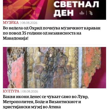
МУЗИКА
|
08.08.2026
Во недела од Охрид почнува музичкиот караван
по повод 35 години од независноста на
Македонија!
КУЛТУРА
|
08.08.2026
Вакви икони денес се чуваат само во Лувр,
Метрополитен, Боде и Византискиот и
христијански музеј во Атина