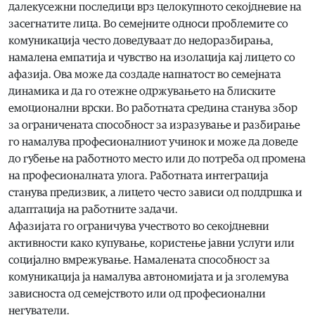
далекусежни последици врз целокупното секојдневие на
засегнатите лица. Во семејните односи проблемите со
комуникација често доведуваат до недоразбирања,
намалена емпатија и чувство на изолација кај лицето со
афазија. Ова може да создаде напнатост во семејната
динамика и да го отежне одржувањето на блиските
емоционални врски. Во работната средина станува збор
за ограничената способност за изразување и разбирање
го намалува професионалниот учинок и може да доведе
до губење на работното место или до потреба од промена
на професионалната улога. Работната интеграција
станува предизвик, а лицето често зависи од поддршка и
адаптација на работните задачи.
Афазијата го ограничува учеството во секојдневни
активности како купување, користење јавни услуги или
социјално вмрежување. Намалената способност за
комуникација ја намалува автономијата и ја зголемува
зависноста од семејството или од професионални
негуватели.