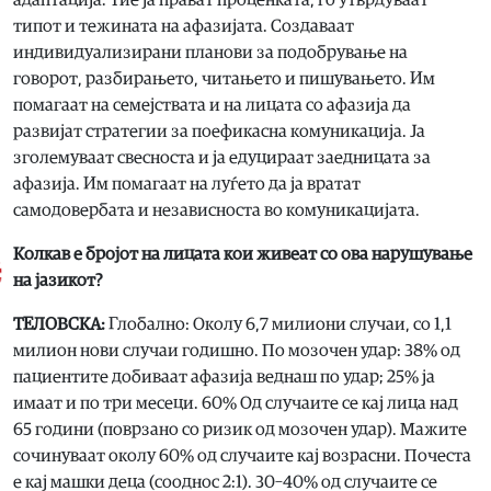
типот и тежината на афазијата. Создаваат
индивидуализирани планови за подобрување на
говорот, разбирањето, читањето и пишувањето. Им
помагаат на семејствата и на лицата со афазија да
развијат стратегии за поефикасна комуникација. Ја
зголемуваат свесноста и ја едуцираат заедницата за
афазија. Им помагаат на луѓето да ја вратат
самодовербата и независноста во комуникацијата.
Колкав е бројот на лицата кои живеат со ова нарушување
на јазикот?
ТЕЛОВСКА:
Глобално: Околу 6,7 милиони случаи, со 1,1
милион нови случаи годишно. По мозочен удар: 38% од
пациентите добиваат афазија веднаш по удар; 25% ја
имаат и по три месеци. 60% Од случаите се кај лица над
65 години (поврзано со ризик од мозочен удар). Мажите
сочинуваат околу 60% од случаите кај возрасни. Почеста
е кај машки деца (сооднос 2:1). 30–40% од случаите се