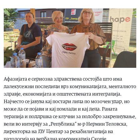
Афазијата е сериозна здравствена состојба што има
далекусежни последици врз комуникацијата, менталното
здравје, економијата и општествената интеграција.
Најчесто се јавува кај постари лица по мозочен удар, но
може да се појави и кај помлади и кај деца. Раната
терапија и поддршка се клучни за подобро закрепнување,
вели во интервју за „Република“ м-р Нермин Теловска,
директорка на ЈЗУ Центар за рехабилитација на
патологија на вербална комуникација Скопје.