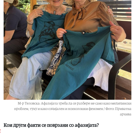
М-р Теловска: Афазијата треба да се разбере не само како медицински
проблем, туку и како социјален и психолошки феномен / Фото: Приватна
архива
Кои други факти се поврзани со афазијата?