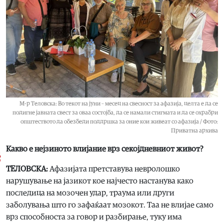
М-р Теловска: Во текот на јуни – месец на свесност за афазија, целта е да се
подигне јавната свест за оваа состојба, да се намали стигмата и да се охрабри
општеството да обезбеди поддршка за оние кои живеат со афазија / Фото:
Приватна архива
Какво е нејзиното влијание врз секојдневниот живот?
ТЕЛОВСКА:
Афазијата претставува невролошко
нарушување на јазикот кое најчесто настанува како
последица на мозочен удар, траума или други
заболувања што го зафаќаат мозокот. Таа не влијае само
врз способноста за говор и разбирање, туку има