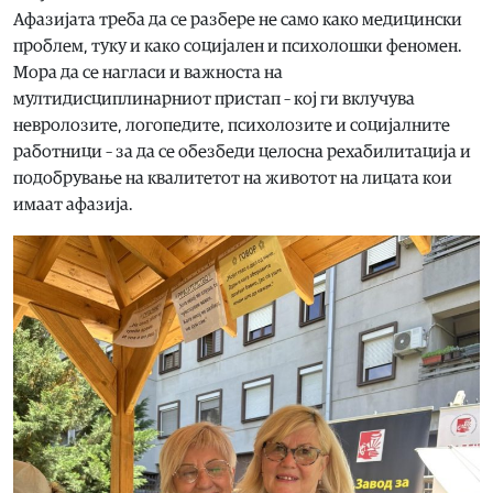
Афазијата треба да се разбере не само како медицински
проблем, туку и како социјален и психолошки феномен.
Мора да се нагласи и важноста на
мултидисциплинарниот пристап – кој ги вклучува
невролозите, логопедите, психолозите и социјалните
работници – за да се обезбеди целосна рехабилитација и
подобрување на квалитетот на животот на лицата кои
имаат афазија.