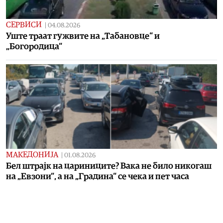
СЕРВИСИ
|
04.08.2026
Уште траат гужвите на „Табановце“ и
„Богородица“
МАКЕДОНИЈА
|
01.08.2026
Бел штрајк на цариниците? Вака не било никогаш
на „Евзони“, а на „Градина“ се чека и пет часа