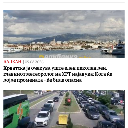
БАЛКАН
|
05.08.2026
Хрватска ја очекува уште еден пеколен ден,
главниот метеоролог на ХРТ најавува: Кога ќе
дојде промената – ќе биде опасна