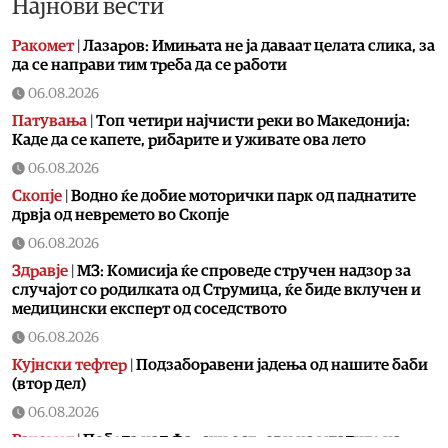
Најнови вести
Ракомет
|
Лазаров: Имињата не ја даваат целата слика, за
да се направи тим треба да се работи
06.08.2026
Патувања
|
Топ четири најчисти реки во Македонија:
Каде да се капете, рибарите и уживате ова лето
06.08.2026
Скопје
|
Водно ќе добие моторички парк од паднатите
дрвја од невремето во Скопје
06.08.2026
Здравје
|
МЗ: Комисија ќе спроведе стручен надзор за
случајот со родилката од Струмица, ќе биде вклучен и
медицински експерт од соседството
06.08.2026
Кујнски тефтер
|
Подзаборавени јадења од нашите баби
(втор дел)
06.08.2026
Ракомет
|
Победа над Фарски острови на младите на