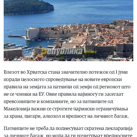
Влезот во Хрватска стана значително потежок од 1 јуни
поради целосното спроведување на новите европски
правила на земјата за патници од земји од регионот што
не се членки на ЕУ. Овие правила најмногу ги засегаат
превозниците и компаниите, но за патниците од
Македонија важни се строгите царински ограничувања
за храна, цигари, алкохол и вредност на личниот багаж.
Патниците не треба да поднесуваат скратена декларација
за личниот багаж, но мора да ги почитуваат вредносните