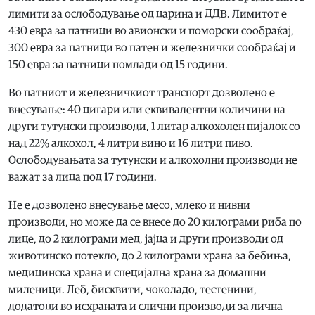
лимити за ослободување од царина и ДДВ. Лимитот е
430 евра за патници во авионски и поморски сообраќај,
300 евра за патници во патен и железнички сообраќај и
150 евра за патници помлади од 15 години.
Во патниот и железничкиот транспорт дозволено е
внесување: 40 цигари или еквивалентни количини на
други тутунски производи, 1 литар алкохолен пијалок со
над 22% алкохол, 4 литри вино и 16 литри пиво.
Ослободувањата за тутунски и алкохолни производи не
важат за лица под 17 години.
Не е дозволено внесување месо, млеко и нивни
производи, но може да се внесе до 20 килограми риба по
лице, до 2 килограми мед, јајца и други производи од
животинско потекло, до 2 килограми храна за бебиња,
медицинска храна и специјална храна за домашни
миленици. Леб, бисквити, чоколадо, тестенини,
додатоци во исхраната и слични производи за лична