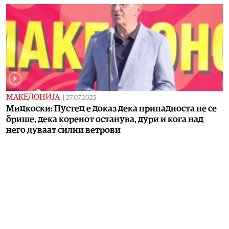
МАКЕДОНИЈА
|
27.07.2025
Мицкоски: Пустец е доказ дека припадноста не се
брише, дека коренот останува, дури и кога над
него дуваат силни ветрови