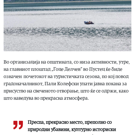
Во организација на општината, со низа активности, утре,
на главниот плоштад „Гоце Делчев“ во Пустец ќе биде
означен почетокот на туристичката сезона, по кој повод
градоначалникот, Пали Колефски упати јавна покана за
присуство на свеченото отворање, што ќе се одржи, како
што наведува во прекрасна атмосфера.
Преспа, прекрасно место, преполно со
природни убавини, културно историски