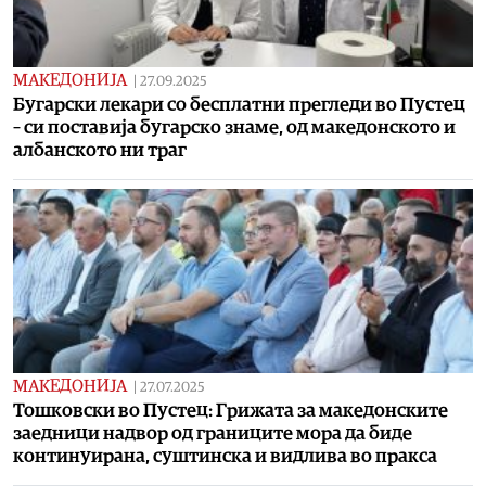
МАКЕДОНИЈА
|
27.09.2025
Бугарски лекари со бесплатни прегледи во Пустец
– си поставија бугарско знаме, од македонското и
албанското ни траг
МАКЕДОНИЈА
|
27.07.2025
Тошковски во Пустец: Грижата за македонските
заедници надвор од границите мора да биде
континуирана, суштинска и видлива во пракса