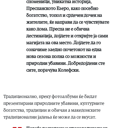
споменици, уникатна историја,
Преспанското Езеро, како посебно
богатство, топол и срдечен дочек на
жителите, ќе направи да се чувствувате
како дома. Преспа не е обична
дестинација, дојдете и откријте ја сами
магијата на ова место. Дојдете да го
означиме заедно почетокот на една
нова сезона полна со можности и
природни убавини. Добредојдени сте
сите, порачува Колефски.
Традиционално, преку фотоалбуми ќе бидат
презентирани природните убавини, културните
богатства, традиции и обичаи а македонските
традиционални јадења ќе може да се вкусат.