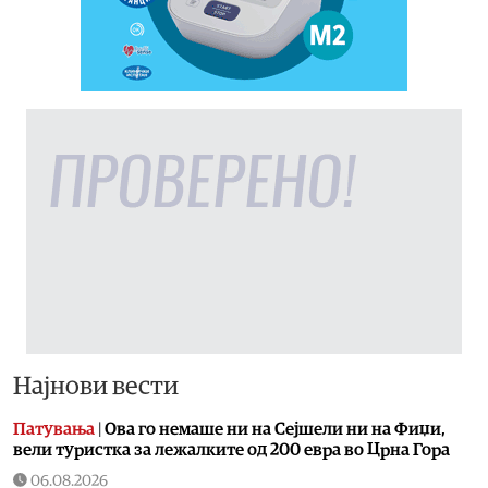
Најнови вести
Патувања
|
Ова го немаше ни на Сејшели ни на Фиџи,
вели туристка за лежалките од 200 евра во Црна Гора
06.08.2026