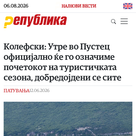
Skip to main content
06.08.2026
НАЈНОВИ ВЕСТИ
Колефски: Утре во Пустец
официјално ќе го означиме
почетокот на туристичката
сезона, добредојдени се сите
ПАТУВАЊА
12.06.2026