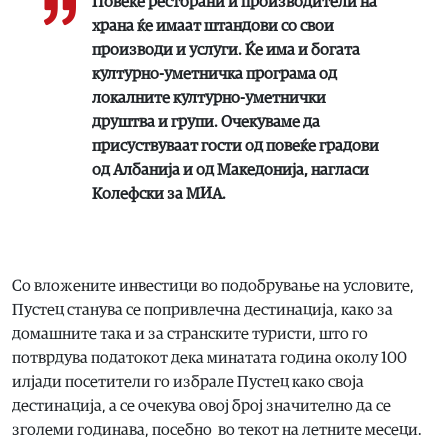
Повеќе ресторани и производители на
храна ќе имаат штандови со свои
производи и услуги. Ќе има и богата
културно-уметничка програма од
локалните културно-уметнички
друштва и групи. Очекуваме да
присуствуваат гости од повеќе градови
од Албанија и од Македонија, нагласи
Колефски за МИА.
Со вложените инвестици во подобрување на условите,
Пустец станува се попривлечна дестинација, како за
домашните така и за странските туристи, што го
потврдува податокот дека минатата година околу 100
илјади посетители го избрале Пустец како своја
дестинација, а се очекува овој број значително да се
зголеми годинава, посебно во текот на летните месеци.