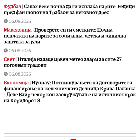
Фудбал
|
Салах веќе почна да ги исплаќа парите: Редици
пред фан шопот на Трабзон за неговиот дрес
06.08.2026
Македонија
|
Проверете си ги сметките: Почна
исплатата на парите за социјална, детска и цивилна
заштита за јули
06.08.2026
Свет
|
Италија издаде црвен метео аларм за сите 27
поголеми градови
06.08.2026
Економија
|
Нупнау: Потпишувањето на договорите за
финансирање на железничката делница Крива Паланка
– Деве Баир чекор кон заокружување на источниот крак
на Коридорот 8
06.08.2026
Естрада
|
Ова го може само таа: Лепа Брена падна на
бина
06.08.2026