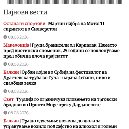
Најнови вести
Останати спортови
|
Мартин најбрз на МотоГП
спринтот во Силверстон
08.08.2026
Македонија
|
Група бранители од Карпалак: Наместо
пред вистински споменик, 25 години се поклонуваме
пред обична плоча крај патот
08.08.2026
Балкан
|
Орбан дојде во Србија на фестивалот на
Драгчевска труба во Гуча – нарача ќебапи, пиво и
свадбена зелка
08.08.2026
Свет
|
Турција го ограничува пловењето на трговски
бродови во Црното Море преку Дарданелите
08.08.2026
Балкан
|
Трајно одземање возачка дозвола за
управување возило под дејство на алкохол и големи