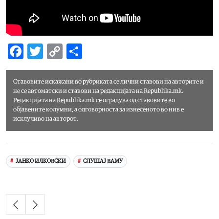
Facebook
Twitter
Copy
Share
Link
Ставовите искажани во рубриката
се лични ставови на авторите и
не се автоматски и ставови на редакцијата на Republika.mk.
Редакцијата на Republika.mk се оградува од ставовите во
објавените колумни, а одговорноста за изнесеното во нив е
исклучиво на авторот.
ЈАНКО ИЛКОВСКИ
СЛУШАЈ ВАМУ