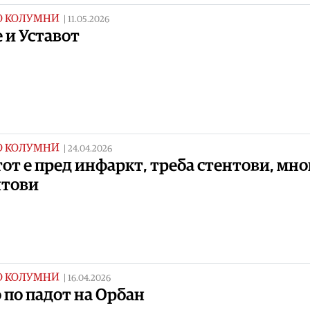
О КОЛУМНИ
|
11.05.2026
 и Уставот
О КОЛУМНИ
|
24.04.2026
от е пред инфаркт, треба стентови, мно
нтови
О КОЛУМНИ
|
16.04.2026
 по падот на Орбан