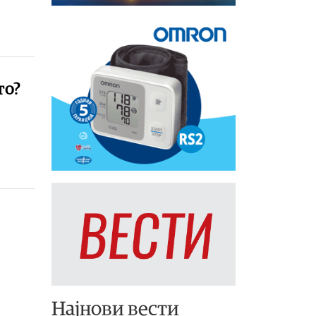
то?
Најнови вести