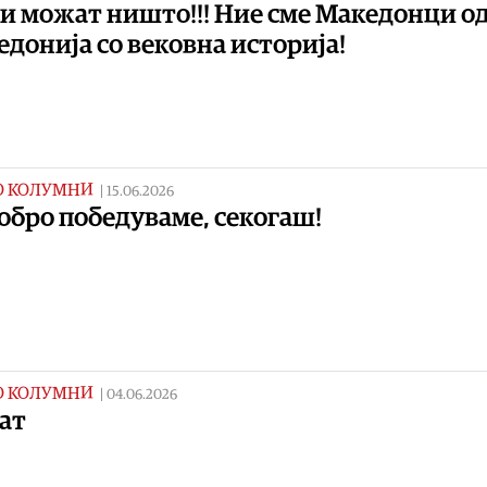
и можат ништо!!! Ние сме Македонци о
донија со вековна историја!
О КОЛУМНИ
|
15.06.2026
обро победуваме, секогаш!
О КОЛУМНИ
|
04.06.2026
ат