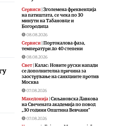
Сервиси
|
Зголемена фреквенција
на патиштата, се чека по 30
минути на Табановце и
Богородица
08.08.2026
Сервиси
|
Портокалова фаза,
температури до 40 степени
08.08.2026
Свет
|
Калас: Новите руски напади
гу
се дополнителна причина за
заострување на санкциите против
Москва
07.08.2026
Македонија
|
Сиљановска Давкова
на Свечената академија по повод
„30 години Општина Вевчани“
07.08.2026
Култура
|
„Бајки од Македонија“ на
„Браво сине!“ станува лектира