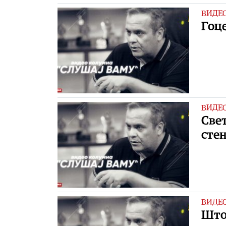
ВИДЕ
Гоце
ВИДЕ
Свет
сте
ВИДЕ
Што