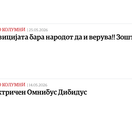
О КОЛУМНИ
|
25.05.2026
ицијата бара народот да и верува!! Зош
О КОЛУМНИ
|
14.05.2026
ктричен Омнибус Дибидус