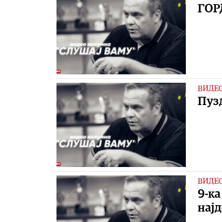
ГОР
ВИДЕ
Пуз
ВИДЕ
9-ка
најд