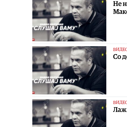
Не н
Маке
ВИДЕ
Со д
ВИДЕ
Лаж