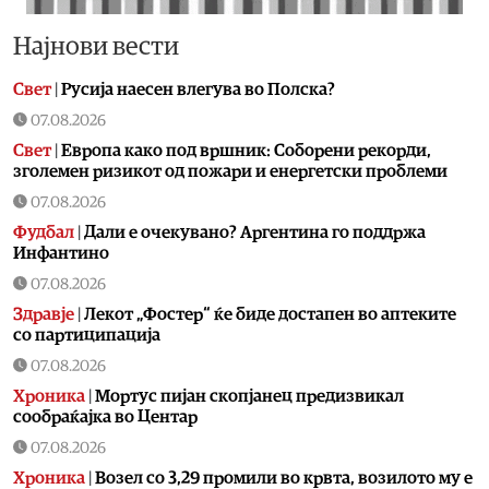
Најнови вести
Свет
|
Русија наесен влегува во Полска?
07.08.2026
Свет
|
Европа како под вршник: Соборени рекорди,
зголемен ризикот од пожари и енергетски проблеми
07.08.2026
Фудбал
|
Дали е очекувано? Аргентина го поддржа
Инфантино
07.08.2026
Здравје
|
Лекот „Фостер“ ќе биде достапен во аптеките
со партиципација
07.08.2026
Хроника
|
Мортус пијан скопјанец предизвикал
сообраќајка во Центар
07.08.2026
Хроника
|
Возел со 3,29 промили во крвта, возилото му е