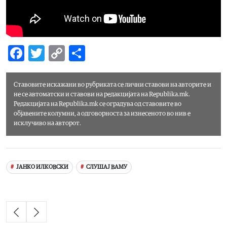
Facebook
Twitter
Copy
Share
Link
Ставовите искажани во рубриката
се лични ставови на авторите и
не се автоматски и ставови на редакцијата на Republika.mk.
Редакцијата на Republika.mk се оградува од ставовите во
објавените колумни, а одговорноста за изнесеното во нив е
исклучиво на авторот.
ЈАНКО ИЛКОВСКИ
СЛУШАЈ ВАМУ