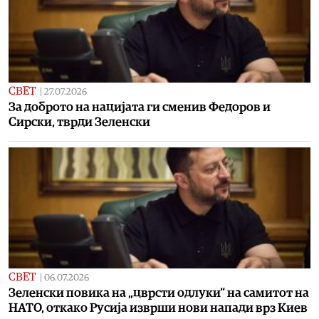
СВЕТ
|
27.07.2026
За доброто на нацијата ги сменив Федоров и
Сирски, тврди Зеленски
СВЕТ
|
06.07.2026
Зеленски повика на „цврсти одлуки“ на самитот на
НАТО, откако Русија изврши нови напади врз Киев