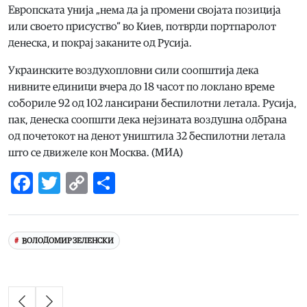
Европската унија „нема да ја промени својата позиција
или своето присуство“ во Киев, потврди портпаролот
денеска, и покрај заканите од Русија.
Украинските воздухопловни сили соопштија дека
нивните единици вчера до 18 часот по локлано време
собориле 92 од 102 лансирани беспилотни летала. Русија,
пак, денеска соопшти дека нејзината воздушна одбрана
од почетокот на денот уништила 32 беспилотни летала
што се движеле кон Москва. (МИА)
Facebook
Twitter
Copy
Share
Link
ВОЛОДОМИР ЗЕЛЕНСКИ