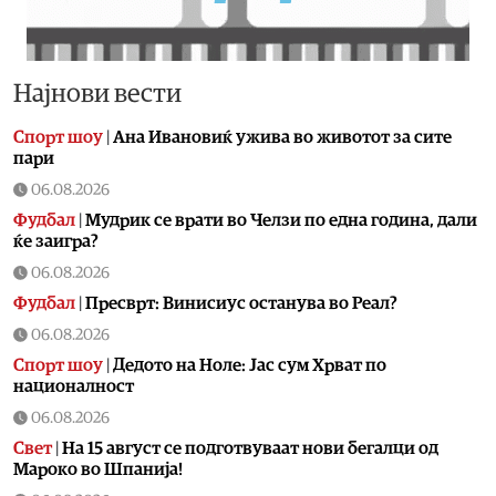
Најнови вести
Спорт шоу
|
Aна Ивановиќ ужива во животот за сите
пари
06.08.2026
Фудбал
|
Мудрик се врати во Челзи по една година, дали
ќе заигра?
06.08.2026
Фудбал
|
Пресврт: Винисиус останува во Реал?
06.08.2026
Спорт шоу
|
Дедото на Ноле: Јас сум Хрват по
националност
06.08.2026
Свет
|
На 15 август се подготвуваат нови бегалци од
Мароко во Шпанија!