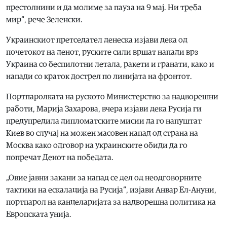
престолнини и да молиме за пауза на 9 мај. Ни треба
мир“, рече Зеленски.
Украинскиот претседател денеска изјави дека од
почетокот на денот, руските сили вршат напади врз
Украина со беспилотни летала, ракети и гранати, како и
напади со краток дострел по линијата на фронтот.
Портпаролката на руското Министерство за надворешни
работи, Марија Захарова, вчера изјави дека Русија ги
предупредила дипломатските мисии да го напуштат
Киев во случај на можен масовен напад од страна на
Москва како одговор на украинските обиди да го
попречат Денот на победата.
„Овие јавни закани за напад се дел од неодговорните
тактики на ескалација на Русија“, изјави Анвар Ел-Ануни,
портпарол на канцеларијата за надворешна политика на
Европската унија.