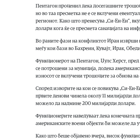
Пентагон проценил дека досегашните трошоц
но во таа пресметка не е се вклучени евенту
регионот. Како што пренесува „Си-Ен-Ен“, в
долари кога ќе се пресмета санацијата на ин
Во раните фази на конфликтот Иран изврши н
меѓу кои бази во Бахреин, Кувајт, Ирак, Обе
Функционерот на Пентагон, Џулс Херст, пред
се потрошени за муниција, додека американс
износот се вклучени трошоците за обнова на 
Според изворите на кои се повикува „Си-Ен-Е
првите денови чинела околу 11 милијарди до
можело да надмине 200 милијарди долари.
Функционерите наведуваат дека конечната про
американските воени објекти би можеле да у
Како што беше објавено вчера, висок функцио