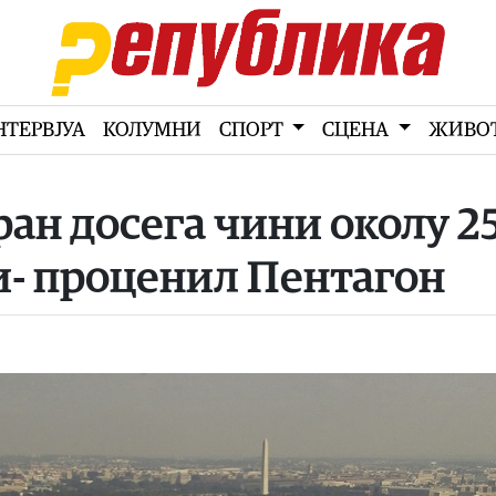
НТЕРВЈУА
КОЛУМНИ
СПОРТ
СЦЕНА
ЖИВО
ран досега чини околу 2
и- проценил Пентагон