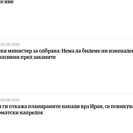
ме ние
|
02.08.2026
ки министер за одбрана: Нема да бидеме ни изненаде
пасивни пред заканите
|
02.08.2026
 ги откажа планираните напади врз Иран, се повикув
матски напредок