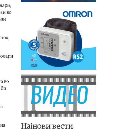
лари,
ази во
рди
сток,
долари
та во
 би
на
Најнови вести
 на