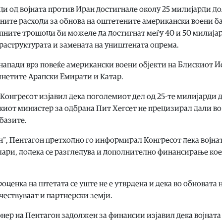
и од војната против Иран достигнале околу 25 милијарди до
алните расходи за обнова на оштетените американски воени б
купните трошоци би можеле да достигнат меѓу 40 и 50 милија
фраструктурата и замената на уништената опрема.
апади врз повеќе американски воени објекти на Блискиот И
динетите Арапски Емирати и Катар.
 Конгресот изјавил дека поголемиот дел од 25-те милијарди 
киот министер за одбрана Пит Хегсет не прецизирал дали во
базите.
н“, Пентагон претходно го информирал Конгресот дека војна
лари, додека се разгледува и дополнително финансирање кое
ценка на штетата се уште не е утврдена и дека во обновата 
чествуваат и партнерски земји.
нер на Пентагон задолжен за финансии изјавил дека војната