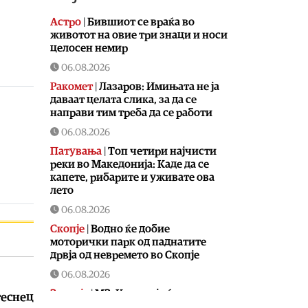
Астро
|
Бившиот се враќа во
животот на овие три знаци и носи
целосен немир
06.08.2026
Ракомет
|
Лазаров: Имињата не ја
даваат целата слика, за да се
направи тим треба да се работи
06.08.2026
Патувања
|
Топ четири најчисти
реки во Македонија: Каде да се
капете, рибарите и уживате ова
лето
06.08.2026
Скопје
|
Водно ќе добие
моторички парк од паднатите
дрвја од невремето во Скопје
06.08.2026
Здравје
|
МЗ: Комисија ќе спроведе
теснец
стручен надзор за случајот со