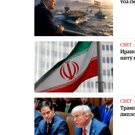
тоа с
СВЕТ
Иранс
ниту 
СВЕТ
Трамп
дипло