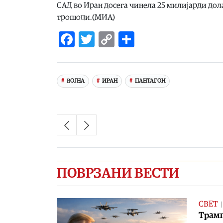
САД во Иран досега чинела 25 милијарди дол
трошоци.(МИА)
Facebook
Twitter
Copy
Share
Link
ВОЈНА
ИРАН
ПАНТАГОН
ПОВРЗАНИ ВЕСТИ
СВЕТ
Tрамп