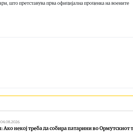
ари, што претставува прва официјална проценка на воените
|
04.08.2026
: Ако некој треба да собира патарини во Ормутскиот 