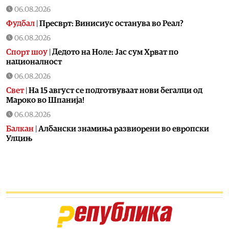
06.08.2026
Фудбал
|
Пресврт: Винисиус останува во Реал?
06.08.2026
Спорт шоу
|
Дедото на Ноле: Јас сум Хрват по
националност
06.08.2026
Свет
|
На 15 август се подготвуваат нови бегалци од
Мароко во Шпанија!
06.08.2026
Балкан
|
Албански знамиња развиорени во европски
Улцињ
06.08.2026
Балкан
|
Зеленски в сабота во официјална посета на
Србија, ќе се сретне со Вучиќ
06.08.2026
Македонија
|
Помалку првачиња, помалку иднина:
Демографската криза веќе стигна до училишните
клупи