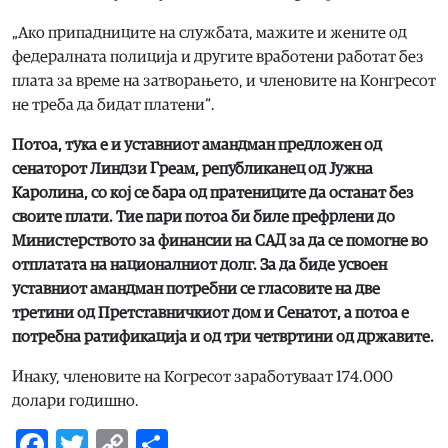
„Ако припадниците на службата, мажите и жените од
федералната полиција и другите вработени работат без
плата за време на затворањето, и членовите на Конгресот
не треба да бидат платени“.
Потоа, тука е и уставниот амандман предложен од
сенаторот Линдзи Греам, републиканец од Јужна
Каролина, со кој се бара од пратениците да останат без
своите плати. Тие пари потоа би биле префрлени до
Министерството за финансии на САД за да се помогне во
отплатата на националниот долг. За да биде усвоен
уставниот амандман потребни се гласовите на две
третини од Претставничкиот дом и Сенатот, а потоа е
потребна ратификација и од три четвртини од државите.
Инаку, членовите на Когресот заработуваат 174.000
долари годишно.
Facebook
Twitter
Copy
Share