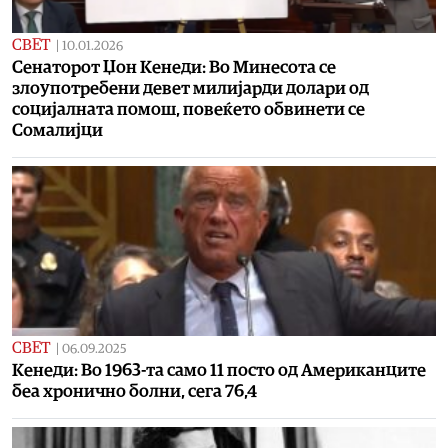
СВЕТ
|
10.01.2026
Сенаторот Џон Кенеди: Во Минесота се
злоупотребени девет милијарди долари од
социјалната помош, повеќето обвинети се
Сомалијци
СВЕТ
|
06.09.2025
Kенеди: Во 1963-та само 11 посто од Американците
беа хронично болни, сега 76,4