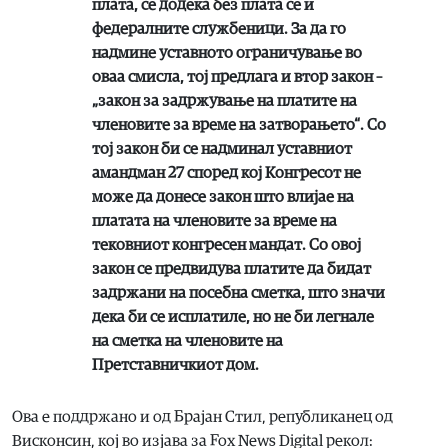
плата, се додека без плата се и
федералните службеници. За да го
надмине уставното ограничување во
оваа смисла, тој предлага и втор закон –
„закон за задржување на платите на
членовите за време на затворањето“. Со
тој закон би се надминал уставниот
амандман 27 според кој Конгресот не
може да донесе закон што влијае на
платата на членовите за време на
тековниот конгресен мандат. Со овој
закон се предвидува платите да бидат
задржани на посебна сметка, што значи
дека би се исплатиле, но не би легнале
на сметка на членовите на
Претставничкиот дом.
Ова е поддржано и од Брајан Стил, републиканец од
Висконсин, кој во изјава за Fox News Digital рекол: