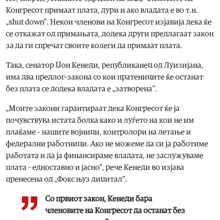
Конгресот примаат плата, дури и ако владата е во т.н.
„shut down“. Некои членови на Конгресот изјавија дека ќе
се откажат од примањата, додека други предлагаат закон
за да ги спречат своите колеги да примаат плата.
Така, сенатор Џон Кенеди, републиканец од Луизијана,
има два предлог-закона со кои пратениците ќе останат
без плата се додека владата е „затворена“.
„Моите закони гарантираат дека Конгресот ќе ја
почувствува истата болка како и луѓето на кои не им
плаќаме – нашите војници, контролори на летање и
федерални работници. Ако не можеме да си ја работиме
работата и да ја финансираме владата, не заслужуваме
плата – едноставно и јасно“, рече Кенеди во изјава
пренесена од „Фокс њуз диџитал“.
Со првиот закон, Кенеди бара
членовите на Конгресот да останат без