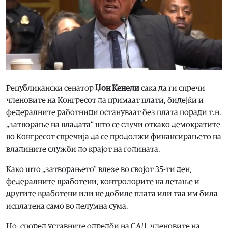
Републикански сенатор
Џон Кенеди
сака да ги спречи
членовите на Конгресот да примаат плати, бидејќи и
федералните работници остануваат без плата поради т.н.
„затворање на владата“ што се случи откако демократите
во Конгресот спречија да се продолжи финансирањето на
владините служби до крајот на годината.
Како што „затворањето“ влезе во својот 35-ти ден,
федералните вработени, контролорите на летање и
другите вработени или не добиле плата или таа им била
исплатена само во делумна сума.
Но, според уставните одредби на САД, членовите на