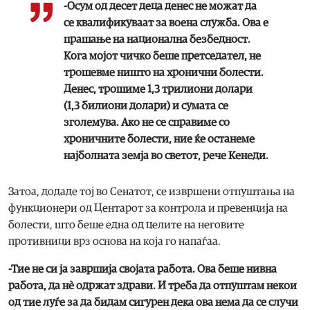
-Осум од десет деца денес не можат да
се квалификуваат за воена служба. Ова е
прашање на национална безбедност.
Кога мојот чичко беше претседател, не
трошевме ништо на хронични болести.
Денес, трошиме 1,3 трилиони долари
(1,3 билиони долари) и сумата се
зголемува. Ако не се справиме со
хроничните болести, ние ќе останеме
најболната земја во светот, рече Кенеди.
Затоа, додаде тој во Сенатот, се извршени отпуштања на
функционери од Центарот за контрола и превенција на
болести, што беше една од целите на неговите
противници врз основа на која го напаѓаа.
-Тие не си ја завршија својата работа. Ова беше нивна
работа, да нè одржат здрави. И треба да отпуштам некои
од тие луѓе за да бидам сигурен дека ова нема да се случи