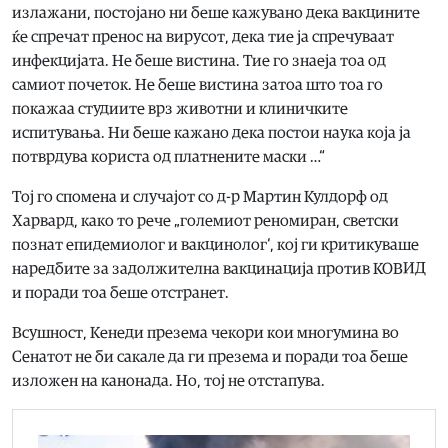
излажани, постојано ни беше кажувано дека вакцините
ќе спречат пренос на вирусот, дека тие ја спречуваат
инфекцијата. Не беше вистина. Тие го знаеја тоа од
самиот почеток. Не беше вистина затоа што тоа го
покажаа студиите врз животни и клиничките
испитувања. Ни беше кажано дека постои наука која ја
потврдува користа од платнените маски …“
Тој го спомена и случајот со д-р Мартин Кулдорф од
Харвард, како то рече „големиот реномиран, светски
познат епидемиолог и вакцинолог‘, кој ги критикуваше
наредбите за задолжителна вакцинација против КОВИД
и поради тоа беше отстранет.
Всушност, Кенеди презема чекори кои многумина во
Сенатот не би сакале да ги презема и поради тоа беше
изложен на канонада. Но, тој не отстапува.