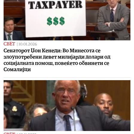
СВЕТ
|
10.01.2026
Сенаторот Џон Кенеди: Во Минесота се
злоупотребени девет милијарди долари од
социјалната помош, повеќето обвинети се
Сомалијци