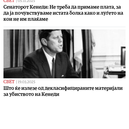
СВЕТ
|
05.11.2025
Сенаторот Кенеди: Не треба да примаме плата, за
да ја почувствуваме истата болка како и луѓето на
кои не им плаќаме
СВЕТ
|
19.03.2025
Што ќе излезе од декласифицираните материјали
за убиството на Кенеди