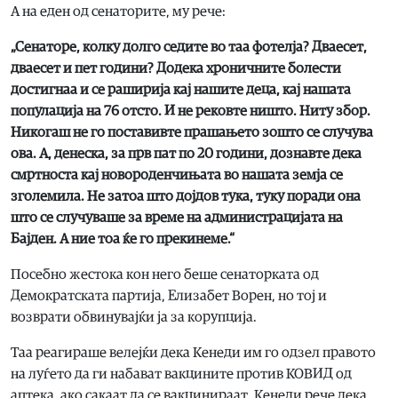
А на еден од сенаторите, му рече:
„Сенаторе, колку долго седите во таа фотелја? Дваесет,
дваесет и пет години? Додека хроничните болести
достигнаа и се раширија кај нашите деца, кај нашата
популација на 76 отсто. И не рековте ништо. Ниту збор.
Никогаш не го поставивте прашањето зошто се случува
ова. А, денеска, за прв пат по 20 години, дознавте дека
смртноста кај новороденчињата во нашата земја се
зголемила. Не затоа што дојдов тука, туку поради она
што се случуваше за време на администрацијата на
Бајден. А ние тоа ќе го прекинеме.“
Посебно жестока кон него беше сенаторката од
Демократската партија, Елизабет Ворен, но тој и
возврати обвинувајќи ја за корупција.
Tаа реагираше велејќи дека Кенеди им го одзел правото
нa луѓето да ги набават вакцините против КОВИД од
аптека, ако сакаат да се вакцинираат. Кенеди рече дека