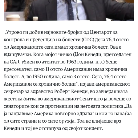
„Утрово ги добив најновите бројки од Центарот за
контрола и превенција на болести (CDC) дека 76,4 отсто
од Американците сега имаат хронична болест. Ова е
вџашувачки. Кога мојот чичко (Џон Кенеди, претседател
на САД, убиен во атентат во 1963 година, н.з.) беше
претседател, само 11 отсто Американци имаа хронична
болест. А, во 1950 година, само 3 отсто. Сега, 76,4 отсто
Американци се хронично болни“, изјави американскиот
секретар за здравство Роберт Кенеди, во завчерашната
жестока битка во американскиот Сенат што ја водеше со
сенаторите кои се противници на неговата политика „Да
ја направиме Америка повторно здрава“ и кои го напаѓаа
од сите страни и со сите оружја. Тоа не влијаеше врз
Кенеди и тој не отстапува од својот концепт.