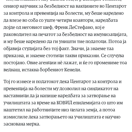
сениор научник за безбедност на вакцините во Центарот
за контрола и превенција на болести, му беше наредено
да влезе во соба со уште четири коавтори, наредбата
дојде од неговиот шеф, Френк ДеСтефано, кој е
раководител на печатот за безбедност на имунизацијата,
и му беше наредено да ги уништи тие податоци. Потоа ја
објавија студијата без тој факт. Значи, ја знаеме таа
приказна, и знаеме стотици такви приказни. Се случува
постојано. Овие агенции нè лажат, и ќе го промениме тоа
веднаш, истакна борбениот Кенеди.
Тој го изнесе и податокот дека Центарот за контрола и
превенција на болести му дозволил на синдикатот на
наставници да ја напише наредбата за затворање на
училиштата за време на КОВИД епидемијата со што им
наштетил на работниците низ целата земја, а потоа
измислиле дека затворањето на училиштата е научно
заснована мерка.