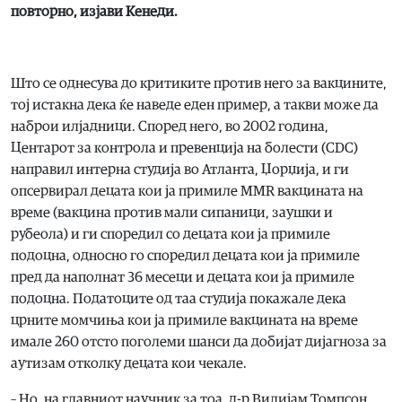
повторно, изјави Кенеди.
Што се однесува до критиките против него за вакцините,
тој истакна дека ќе наведе еден пример, а такви може да
наброи илјадници. Според него, во 2002 година,
Центарот за контрола и превенција на болести (CDC)
направил интерна студија во Атланта, Џорџија, и ги
опсервирал децата кои ја примиле MMR вакцината на
време (вакцина против мали сипаници, заушки и
рубеола) и ги споредил со децата кои ја примиле
подоцна, односно го споредил децата кои ја примиле
пред да наполнат 36 месеци и децата кои ја примиле
подоцна. Податоците од таа студија покажале дека
црните момчиња кои ја примиле вакцината на време
имале 260 отсто поголеми шанси да добијат дијагноза за
аутизам отколку децата кои чекале.
– Но, на главниот научник за тоа, д-р Вилијам Томпсон,