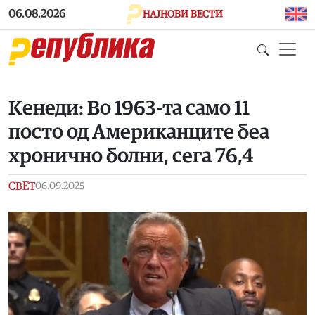
Skip to main content
06.08.2026
НАЈНОВИ ВЕСТИ
Kенеди: Во 1963-та само 11
посто од Американците беа
хронично болни, сега 76,4
СВЕТ
06.09.2025