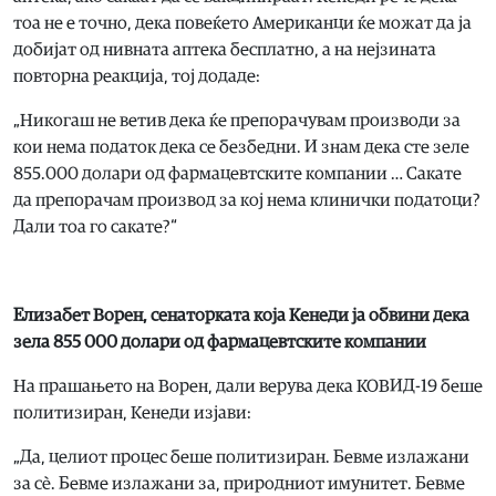
тоа не е точно, дека повеќето Американци ќе можат да ја
добијат од нивната аптека бесплатно, а на нејзината
повторна реакција, тој додаде:
„Никогаш не ветив дека ќе препорачувам производи за
кои нема податок дека се безбедни. И знам дека сте зеле
855.000 долари од фармацевтските компании … Сакате
да препорачам производ за кој нема клинички податоци?
Дали тоа го сакате?“
Елизабет Ворен, сенаторката која Кенеди ја обвини дека
зела 855 000 долари од фармацевтските компании
На прашањето на Ворен, дали верува дека КОВИД-19 беше
политизиран, Кенеди изјави:
„Да, целиот процес беше политизиран. Бевме излажани
за сè. Бевме излажани за, природниот имунитет. Бевме