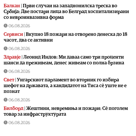
Балкан
|
Први случаи на западнонилска треска во
Србија: Две постари лица во Белград хоспитализирани
со невроинвазивна форма
06.08.2026
Сервиси
|
Вкупно 18 пожари на отворено денеска до 18
часот, два се активни
06.08.2026
Здравје
|
Леонид Индов: Ми даваа само три проценти
шанси да преживеам, денес живеам со полна брзина
06.08.2026
Свет
|
Унгарскиот парламент во вторник го избира
шефот на државата, а кандидатот на Тиса сè уште не е
познат
06.08.2026
Билборд
|
Жештини, невремиња и пожари: Сè поголем
товар за инфраструктурата
06.08.2026
Здравје
|
Како да спречите уринарни инфекции за време