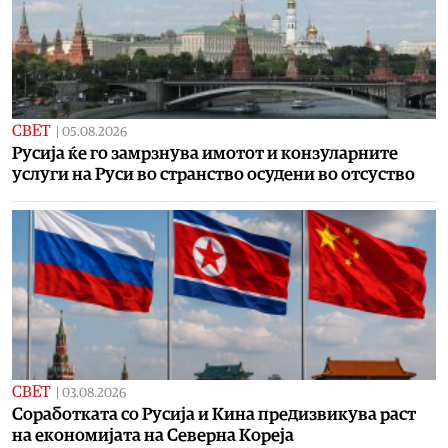
СВЕТ
|
05.08.2026
Русија ќе го замрзнува имотот и конзуларните
услуги на Руси во странство осудени во отсуство
СВЕТ
|
03.08.2026
Соработката со Русија и Кина предизвикува раст
на економијата на Cеверна Кореја