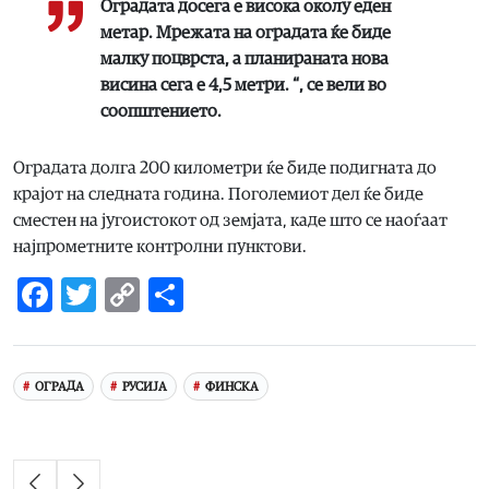
Оградата досега е висока околу еден
метар. Мрежата на оградата ќе биде
малку поцврста, а планираната нова
висина сега е 4,5 метри. “,
се вели во
соопштението.
Оградата долга 200 километри ќе биде подигната до
крајот на следната година. Поголемиот дел ќе биде
сместен на југоистокот од земјата, каде што се наоѓаат
најпрометните контролни пунктови.
Facebook
Twitter
Copy
Share
Link
ОГРАДА
РУСИЈА
ФИНСКА