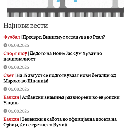
Најнови вести
Фудбал
|
Пресврт: Винисиус останува во Реал?
06.08.2026
Спорт шоу
|
Дедото на Ноле: Јас сум Хрват по
националност
06.08.2026
Свет
|
На 15 август се подготвуваат нови бегалци од
Мароко во Шпанија!
06.08.2026
Балкан
|
Албански знамиња развиорени во европски
Улцињ
06.08.2026
Балкан
|
Зеленски в сабота во официјална посета на
Србија, ќе се сретне со Вучиќ