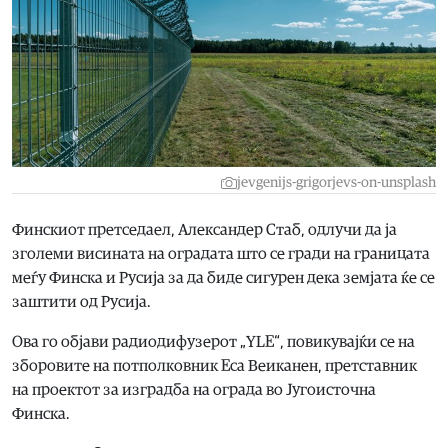
jevgenijs-grigorjevs-on-unsplash
Финскиот претседаел, Александер Стаб, одлучи да ја
зголеми висината на оградата што се гради на границата
меѓу Финска и Русија за да биде сигурен дека земјата ќе се
заштити од Русија.
Ова го објави радиодифузерот „YLE“, повикувајќи се на
зборовите на потполковник Еса Веиканен, претставник
на проектот за изградба на ограда во Југоисточна
Финска.