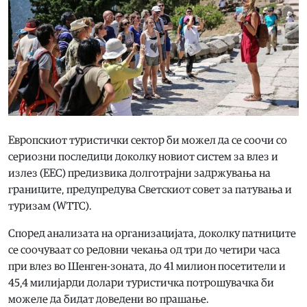
Европскиот туристички сектор би можел да се соочи со
сериозни последици доколку новиот систем за влез и
излез (ЕЕС) предизвика долготрајни задржувања на
границите, предупредува Светскиот совет за патувања и
туризам (WTTC).
Според анализата на организацијата, доколку патниците
се соочуваат со редовни чекања од три до четири часа
при влез во Шенген-зоната, до 41 милион посетители и
45,4 милијарди долари туристичка потрошувачка би
можеле да бидат доведени во прашање.