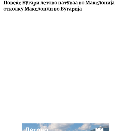
Повеќе Бугари летово патуваа во Македонија
отколку Македонци во Бугарија