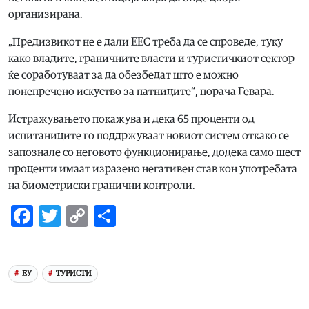
организирана.
„Предизвикот не е дали ЕЕС треба да се спроведе, туку
како владите, граничните власти и туристичкиот сектор
ќе соработуваат за да обезбедат што е можно
понепречено искуство за патниците“, порача Гевара.
Истражувањето покажува и дека 65 проценти од
испитаниците го поддржуваат новиот систем откако се
запознале со неговото функционирање, додека само шест
проценти имаат изразено негативен став кон употребата
на биометриски гранични контроли.
Facebook
Twitter
Copy
Share
Link
ЕУ
ТУРИСТИ