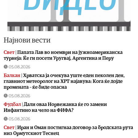
Најнови вести
Свет
|
Папата Лав во ноември на јужноамериканска
турнеја: Ќе ги посети Уругвај, Аргентина и Перу
05.08.2026
Балкан
|
Хрватска ја очекува уште еден пеколен ден,
главниот метеоролог на ХРТ најавува: Кога ќе дојде
промената – ќе биде опасна
05.08.2026
Фудбал
|
Дали оваа Норвежанка ќе го замени
Инфантино на чело на ФИФА?
05.08.2026
Свет
|
Иран и Оман постигнаа договор за бродската рута
низ Ормутскиот Теснец