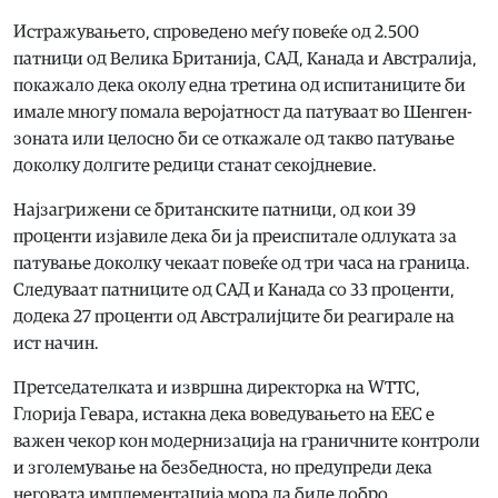
Истражувањето, спроведено меѓу повеќе од 2.500
патници од Велика Британија, САД, Канада и Австралија,
покажало дека околу една третина од испитаниците би
имале многу помала веројатност да патуваат во Шенген-
зоната или целосно би се откажале од такво патување
доколку долгите редици станат секојдневие.
Најзагрижени се британските патници, од кои 39
проценти изјавиле дека би ја преиспитале одлуката за
патување доколку чекаат повеќе од три часа на граница.
Следуваат патниците од САД и Канада со 33 проценти,
додека 27 проценти од Австралијците би реагирале на
ист начин.
Претседателката и извршна директорка на WTTC,
Глорија Гевара, истакна дека воведувањето на ЕЕС е
важен чекор кон модернизација на граничните контроли
и зголемување на безбедноста, но предупреди дека
неговата имплементација мора да биде добро