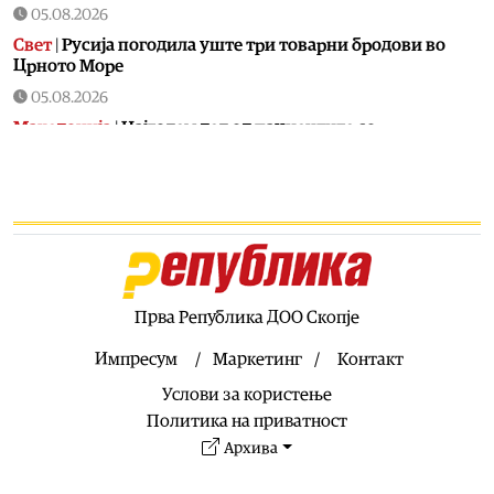
05.08.2026
Свет
|
Русија погодила уште три товарни бродови во
Црното Море
05.08.2026
Македонија
|
Најголем дел од пациентите сo
западнонилска треска се од скопскиот регион и Велес
05.08.2026
Хроника
|
Ангелов: Спречена катастрофа во Виничко,
запалена трева при сечење со брусилица
05.08.2026
Балкан
|
Нуклеарката Кршко во Словенија го намалува
производството за 20% поради нискиот водостој на
Прва Република ДОО Скопје
Сава
Импресум
Маркетинг
Контакт
05.08.2026
Услови за користење
Македонија
|
Клековски: Приоритет се нови
вработувања и проширување на Позитивната листа со
Политика на приватност
лекови
Архива
05.08.2026