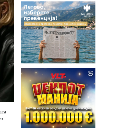
ата
со