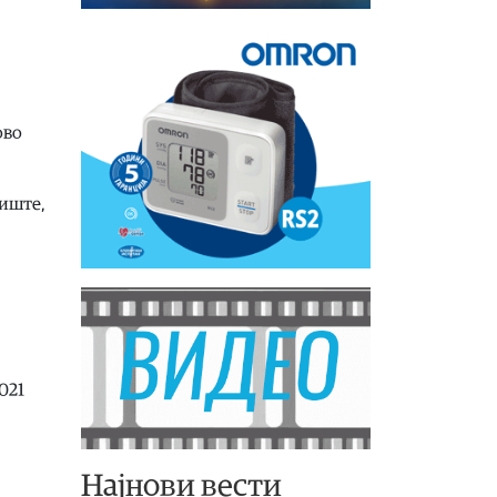
ово
лиште,
021
Најнови вести