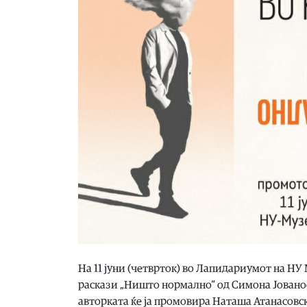
На 11 јуни (четврток) во Лапидариумот на НУ 
раскази „Ништо нормално“ од Симона Јованос
авторката ќе ја промовира Наташа Атанасовск