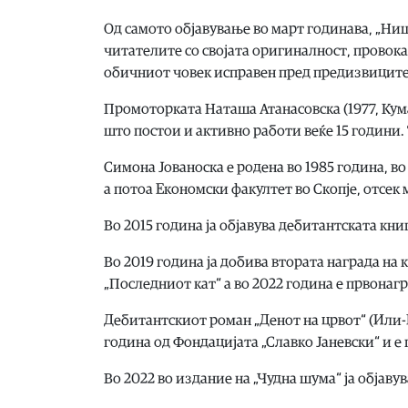
Од самото објавување во март годинава, „Ни
читателите со својата оригиналност, провока
обичниот човек исправен пред предизвиците
Промоторката Наташа Атанасовска (1977, Кум
што постои и активно работи веќе 15 години.
Симона Јованоска е родена во 1985 година, в
а потоа Економски факултет во Скопје, отсек 
Во 2015 година ја објавува дебитантската кни
Во 2019 година ја добива втората награда на
„Последниот кат“ а во 2022 година е првонагр
Дебитантскиот роман „Денот на црвот“ (Или-Ил
година од Фондацијата „Славко Јаневски“ и е 
Во 2022 во издание на „Чудна шума“ ја објавув