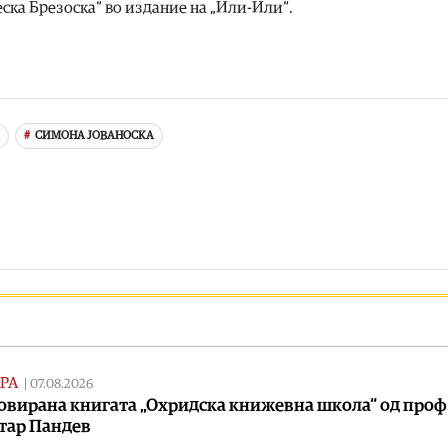
еска Брезоска“ во издание на „Или-Или“.
СИМОНА ЈОВАНОСКА
РА
|
07.08.2026
вирана книгата „Охридска книжевна школа“ од проф.
тар Пандев