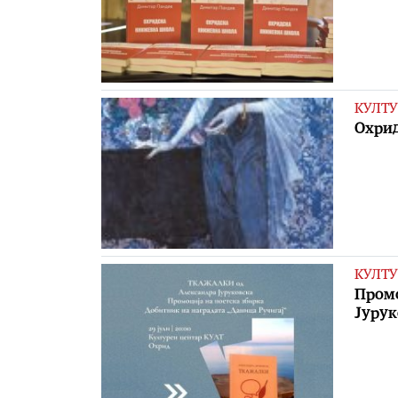
КУЛТУ
Охрид
КУЛТУ
Промо
Јурук