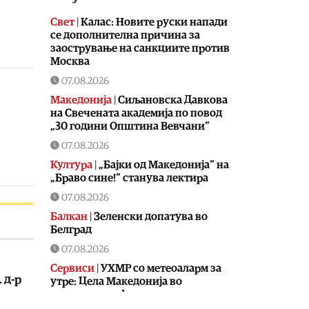
Свет
|
Калас: Новите руски напади
се дополнителна причина за
заострување на санкциите против
Москва
07.08.2026
Македонија
|
Сиљановска Давкова
на Свечената академија по повод
„30 години Општина Вевчани“
07.08.2026
Култура
|
„Бајки од Македонија“ на
„Браво сине!“ станува лектира
07.08.2026
Балкан
|
Зеленски допатува во
Белград
07.08.2026
Сервиси
|
УХМР со метеоаларм за
 д-р
утре: Цела Македонија во
портокалова фаза