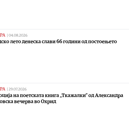
РА
|
04.08.2026
ско лето денеска слави 66 години од постоењето
РА
|
29.07.2026
ција на поетската книга „Ткажалки“ од Александра
овска вечерва во Охрид