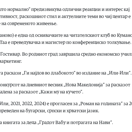
што нормално“ предизвикува одлични реакции и интерес кај
тивност, раскошниот стил и актуелните теми во чиј центар е
 на современото живеење.
аново) е една од оснивачките на читателскиот клуб во Куман
 Таа е преведувачка и магистер по конференциско толкување.
о Гостивар. Во родниот град завршила средно економско учи
маркетинг.
га раскази „Ги најдов во длабокото“ во издание на „Или-Или“.
 конкурсот на дневниот весник „Нова Македонија“ за расказот
адена за расказот „Кажи му на кучето“.
и, 2021, 2022, 2024) е прогласен за „Роман на годината“ за 2
преведен на бугарски, српски и хрватски јазик.
а книгата за деца „Градот Вабу и потрагата на Нави“.