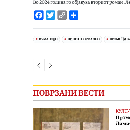
Во 2024 година го објавува вториот роман „Л
Facebook
Twitter
Copy
Share
Link
КУМАНОВО
НИШТО НОРМАЛНО
ПРОМОЦИЈА
ПОВРЗАНИ ВЕСТИ
КУЛТУ
Промо
Дими