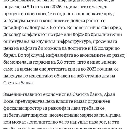
порасне на 5,1 отсто во 2026 година, што е за еден
процентен поен повеќе во однос на проценките пред
избувнувањето на конфликтот, додека растот се
ревидира надолу на 3,6 отсто. Во понегативно сценарио,
доколку конфликтот потрае или дојде до дополнителни
оштетувања на клучната инфраструктура, просечната
цена на нафтата би можела да достигне и 115 долари по
барел. Во тој случај, инфлацијата во економиите во развој
би можела да порасне на 5,8 отсто, што е ниво видено
само за време на енергетската криза во 2022 година, се
наведува во извештајот објавен на веб-страницата на
Светска банка.
Заменик-главниот економист на Светска банка, Ајхан
Косе, предупредува дека владите имаат ограничен
фискален простор за реакција и дека треба да се
избегнуваат широки, неселективни мерки за поддршка
кои можат дополнително да го нарушат пазарот, и оти
треба да се фокусираат на целна и привремена помош за