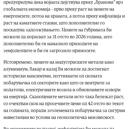
предупредува дека војната дејствува преку „бранови“ врз
глобалната економија – прво преку раст на цените на
енергенсите, потоа на храната, а потоа преку инфлација и
раст на каматните стапки, што дополнително го
поскапува задолжувањето. Цените на ѓубривата би
можеле да пораснат за 31 отсто во 2026 година, што
дополнително би ги намалило приходите на
земјоделците и би ги загрозило приносите.
Истовремено, цените на индустриските метали како
алуминиум, бакар и калај би можеле да достигнат
историски максимуми, поттикнати од силната
побарувачка од секторите како што се центрите за
податоци, електричните возила и обновливите извори
на енергија. Скапоцените метали исто така бележат раст,
со очекуван скок на просечните цени од 42 отсто во текот
на годината, поради зголемената побарувачка за сигурни
инвестиции во услови на геополитичка неизвесност.
Во економиите во развој, инфлацијата би можела да