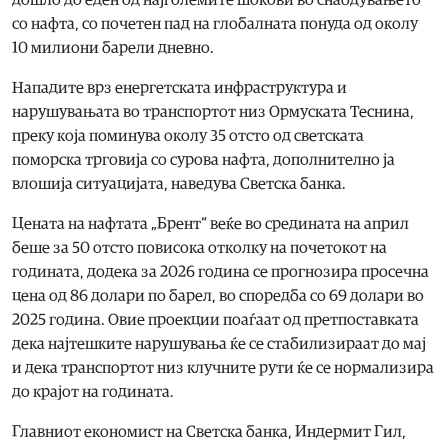
со нафта, со почетен пад на глобалната понуда од околу
10 милиони барели дневно.
Нападите врз енергетската инфраструктура и
нарушувањата во транспортот низ Ормуската Теснина,
преку која поминува околу 35 отсто од светската
поморска трговија со сурова нафта, дополнително ја
влошија ситуацијата, наведува Светска банка.
Цената на нафтата „Брент“ веќе во средината на април
беше за 50 отсто повисока отколку на почетокот на
годината, додека за 2026 година се прогнозира просечна
цена од 86 долари по барел, во споредба со 69 долари во
2025 година. Овие проекции поаѓаат од претпоставката
дека најтешките нарушувања ќе се стабилизираат до мај
и дека транспортот низ клучните рути ќе се нормализира
до крајот на годината.
Главниот економист на Светска банка, Индермит Гил,