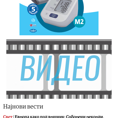
Најнови вести
Свет
|
Европа како под вршник: Соборени рекорди,