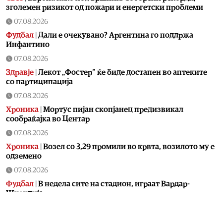
зголемен ризикот од пожари и енергетски проблеми
07.08.2026
Фудбал
|
Дали е очекувано? Аргентина го поддржа
Инфантино
07.08.2026
Здравје
|
Лекот „Фостер“ ќе биде достапен во аптеките
со партиципација
07.08.2026
Хроника
|
Мортус пијан скопјанец предизвикал
сообраќајка во Центар
07.08.2026
Хроника
|
Возел со 3,29 промили во крвта, возилото му е
одземено
07.08.2026
Фудбал
|
В недела сите на стадион, играат Вардар-
Шкендија
07.08.2026
Фудбал
|
Винисиус остана во Реал