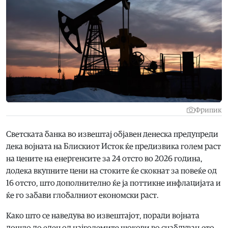
Фрипик
Светската банка во извештај објавен денеска предупреди
дека војната на Блискиот Исток ќе предизвика голем раст
на цените на енергенсите за 24 отсто во 2026 година,
додека вкупните цени на стоките ќе скокнат за повеќе од
16 отсто, што дополнително ќе ја поттикне инфлацијата и
ќе го забави глобалниот економски раст.
Како што се наведува во извештајот, поради војната
дошло до еден од најголемите шокови во снабдувањето