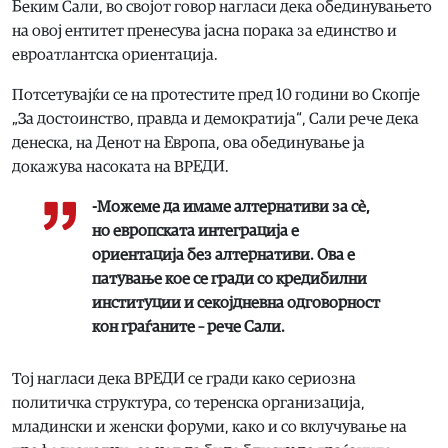
Беким Сали, во својот говор нагласи дека обединувањето
на овој ентитет пренесува јасна порака за единство и
евроатлантска ориентација.
Потсетувајќи се на протестите пред 10 години во Скопјe
„За достоинство, правда и демократија“, Сали рече дека
денеска, на Денот на Европа, ова обединување ја
докажува насоката на ВРЕДИ.
-Можеме да имаме алтернативи за сè,
но европската интеграција е
ориентација без алтернативи. Ова е
патување кое се гради со кредибилни
институции и секојдневна одговорност
кон граѓаните – рече Сали.
Тој нагласи дека ВРЕДИ се гради како сериозна
политичка структура, со теренска организација,
младински и женски форуми, како и со вклучување на