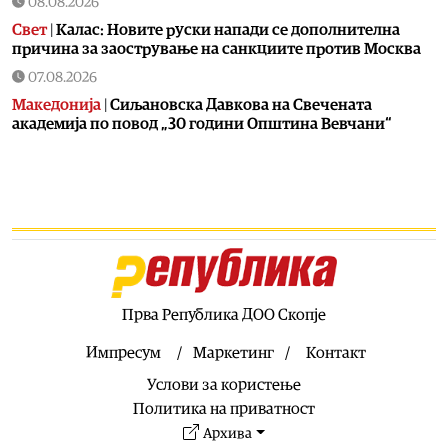
08.08.2026
Свет
|
Калас: Новите руски напади се дополнителна
причина за заострување на санкциите против Москва
07.08.2026
Македонија
|
Сиљановска Давкова на Свечената
академија по повод „30 години Општина Вевчани“
07.08.2026
Култура
|
„Бајки од Македонија“ на „Браво сине!“
станува лектира
07.08.2026
Балкан
|
Зеленски допатува во Белград
07.08.2026
Сервиси
|
УХМР со метеоаларм за утре: Цела Македонија
Прва Република ДОО Скопје
во портокалова фаза
Импресум
Маркетинг
Контакт
07.08.2026
Услови за користење
Македонија
|
Андоновски: Националниот дата-центар
ќе ја обедини државната ИТ инфраструктура – помалку
Политика на приватност
трошоци и повисока безбедност
Архива