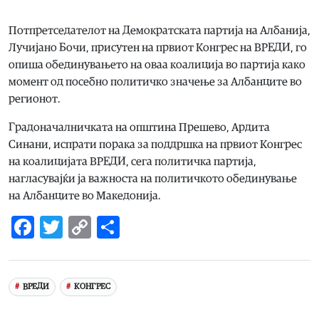
Потпретседателот на Демократската партија на Албанија,
Лучијано Бочи, присутен на првиот Конгрес на ВРЕДИ, го
опиша обединувањето на оваа коалиција во партија како
момент од посебно политичко значење за Албанците во
регионот.
Градоначалничката на општина Прешево, Ардита
Синани, испрати порака за поддршка на првиот Конгрес
на коалицијата ВРЕДИ, сега политичка партија,
нагласувајќи ја важноста на политичкото обединување
на Албанците во Македонија.
Facebook
Twitter
Copy
Share
Link
ВРЕДИ
КОНГРЕС