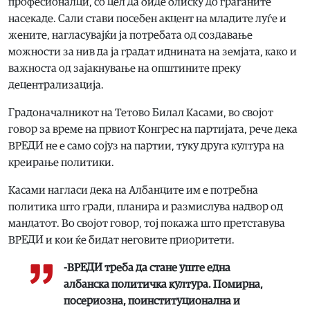
професионалци, со цел да биде блиску до граѓаните
насекаде. Сали стави посебен акцент на младите луѓе и
жените, нагласувајќи ја потребата од создавање
можности за нив да ја градат иднината на земјата, како и
важноста од зајакнување на општините преку
децентрализација.
Градоначалникот на Тетово Билал Касами, во својот
говор за време на првиот Конгрес на партијата, рече дека
ВРЕДИ не е само сојуз на партии, туку друга култура на
креирање политики.
Касами нагласи дека на Албанците им е потребна
политика што гради, планира и размислува надвор од
мандатот. Во својот говор, тој покажа што претставува
ВРЕДИ и кои ќе бидат неговите приоритети.
-ВРЕДИ треба да стане уште една
албанска политичка култура. Помирна,
посериозна, поинституционална и