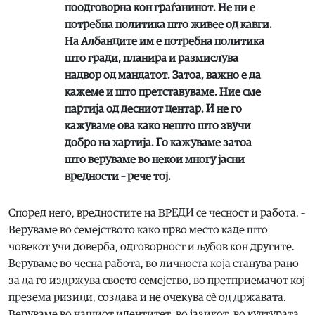
поодговорна кон граѓанинот. Не ни е
потребна политика што живее од кавги.
На Албанците им е потребна политика
што гради, планира и размислува
надвор од мандатот. Затоа, важно е да
кажеме и што претставуваме. Ние сме
партија од десниот центар. И не го
кажуваме ова како нешто што звучи
добро на хартија. Го кажуваме затоа
што веруваме во некои многу јасни
вредности – рече тој.
Според него, вредностите на ВРЕДИ се чесност и работа. –
Веруваме во семејството како прво место каде што
човекот учи доверба, одговорност и љубов кон другите.
Веруваме во чесна работа, во личноста која станува рано
за да го издржува своето семејство, во претприемачот кој
презема ризици, создава и не очекува сè од државата.
Веруваме во нашиот идентитет, во јазикот, во културата,