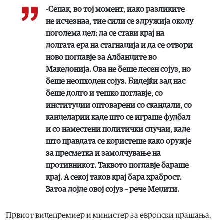
-Сепак, во тој момент, иако разликите
не исчезнаа, тие сили се здружија околу
поголема цел: да се стави крај на
долгата ера на стагнација и да се отвори
ново поглавје за Албанците во
Македонија. Ова не беше лесен сојуз, но
беше неопходен сојуз. Бидејќи зад нас
беше долго и тешко поглавје, со
институции оптоварени со скандали, со
канцеларии каде што се играше фудбал
и со наместени политички случаи, каде
што правдата се користеше како оружје
за пресметка и замолчување на
противникот. Таквото поглавје бараше
крај. А секој таков крај бара храброст.
Затоа дојде овој сојуз – рече Меџити.
Првиот вицепремиер и министер за европски прашања,