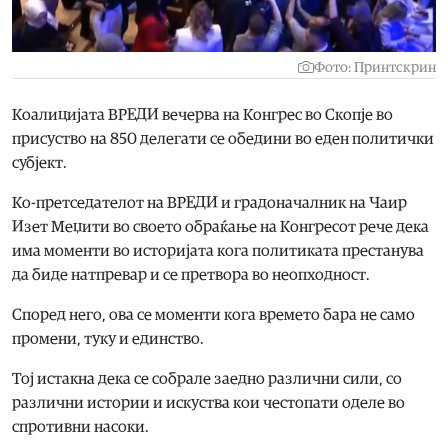
Фото: Принтскрин
Коалицијата ВРЕДИ вечерва на Конгрес во Скопје во
присуство на 850 делегати се обедини во еден политички
субјект.
Ко-претседателот на ВРЕДИ и градоначалник на Чаир
Изет Меџити во своето обраќање на Конгресот рече дека
има моменти во историјата кога политиката престанува
да биде натпревар и се претвора во неопходност.
Според него, ова се моменти кога времето бара не само
промени, туку и единство.
Тој истакна дека се собрале заедно различни сили, со
различни истории и искуства кои честопати оделе во
спротивни насоки.