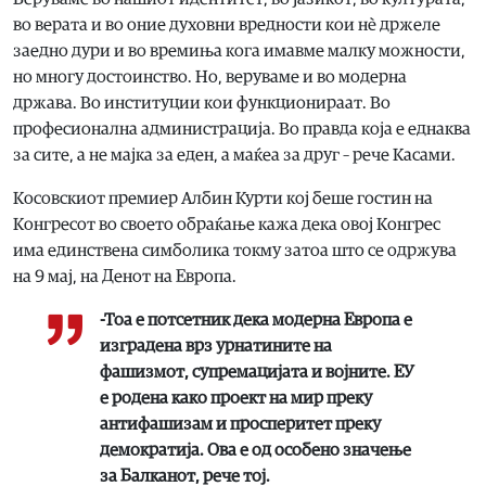
во верата и во оние духовни вредности кои нè држеле
заедно дури и во времиња кога имавме малку можности,
но многу достоинство. Но, веруваме и во модерна
држава. Во институции кои функционираат. Во
професионална администрација. Во правда која е еднаква
за сите, а не мајка за еден, а маќеа за друг – рече Касами.
Косовскиот премиер Албин Курти кој беше гостин на
Конгресот во своето обраќање кажа дека овој Конгрес
има единствена симболика токму затоа што се одржува
на 9 мај, на Денот на Европа.
-Тоа е потсетник дека модерна Европа е
изградена врз урнатините на
фашизмот, супремацијата и војните. ЕУ
е родена како проект на мир преку
антифашизам и просперитет преку
демократија. Ова е од особено значење
за Балканот, рече тој.