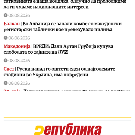
татковината е наша водилка, одлучно да продолжиме
да ги чуваме националните интереси
08.08.2026
Балкан
|
Во Албанија се запали комбе со македонски
регистарски таблички кое превезувало пилиња
08.08.2026
Македонија
|
ВРЕДИ: Дали Артан Груби ја купува
слободата со тајните на ДУИ
08.08.2026
Свет
|
Руски напад го оштети еден од најголемите
стадиони во Украина, има повредени
08.08.2026
Здравје
|
Дали навистина е штетно да спиете со вклучен
вентилатор?
08.08.2026
Свет
|
Американски функционер тврди дека на повидок
е договор за Ормуската теснина
08.08.2026