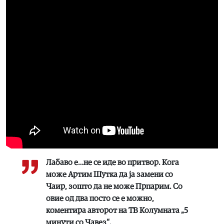
Лабаво е…не се иде во притвор. Кога
може Артим Шутка да ја замени со
Чаир, зошто да не може Прпарим. Со
овие од два посто се е можно
,
коментира авторот на ТВ Колумната „5
минути со Чавез“.