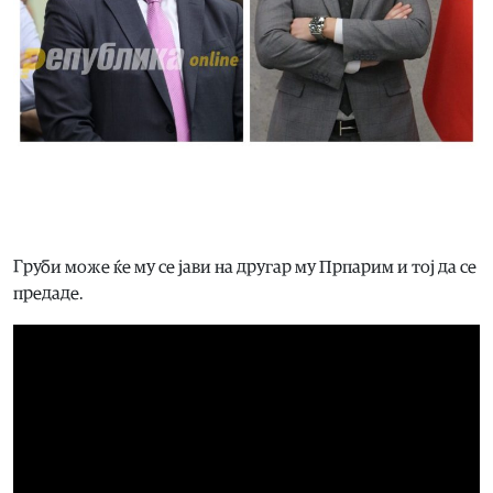
Груби може ќе му се јави на другар му Прпарим и тој да се
предаде.