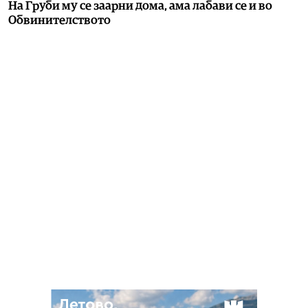
На Груби му се заарни дома, ама лабави се и во
Обвинителството