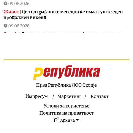
09.08.2026
Живот
|
Дел од граѓаните месецов ќе имаат уште еден
продолжен викенд
09.08.2026
Скопје
|
Следната недела авионски ќе се прска против
комарци во Скопје
09.08.2026
Скопје
|
По пожарот во Волково жителите бараат
запуштените ниви да се расчистуваат или да следуваат
казни
09.08.2026
Сервиси
|
ЦУК: Девет пожари на отворено од кои пет се
Прва Република ДОО Скопје
активни
Импресум
Маркетинг
Контакт
09.08.2026
Услови за користење
Музика
|
„Готик Војсис“ со рафинирана изведба на
средновековна музика
Политика на приватност
Архива
09.08.2026
Култура
|
ЕУ вечерта на „Охридско лето“ го носи