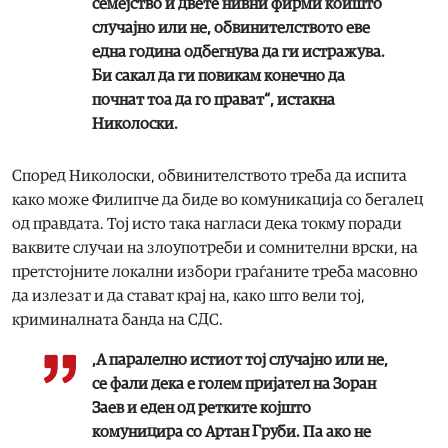
семејство и двете нивни фирми коишто
случајно или не, обвинителството еве
една година одбегнува да ги истражува.
Би сакал да ги повикам конечно да
почнат тоа да го прават“, истакна
Николоски.
Според Николоски, обвинителството треба да испита
како може Филипче да биде во комуникација со бегалец
од правдата. Тој исто така нагласи дека токму поради
ваквите случаи на злоупотреби и сомнителни врски, на
претстојните локални избори граѓаните треба масовно
да излезат и да стават крај на, како што вели тој,
криминалната банда на СДС.
,А паралелно истиот тој случајно или не,
се фали дека е голем пријател на Зоран
Заев и еден од ретките којшто
комуницира со Артан Груби. Па ако не