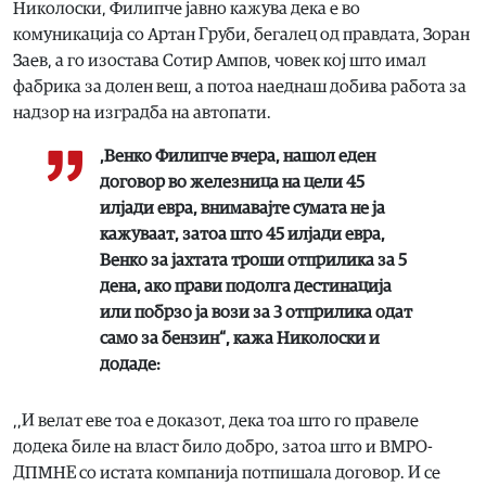
Николоски, Филипче јавно кажува дека е во
комуникација со Артан Груби, бегалец од правдата, Зоран
Заев, а го изостава Сотир Ампов, човек кој што имал
фабрика за долен веш, а потоа наеднаш добива работа за
надзор на изградба на автопати.
,Венко Филипче вчера, нашол еден
договор во железница на цели 45
илјади евра, внимавајте сумата не ја
кажуваат, затоа што 45 илјади евра,
Венко за јахтата троши отприлика за 5
дена, ако прави подолга дестинација
или побрзо ја вози за 3 отприлика одат
само за бензин“, кажа Николоски и
додаде:
,,И велат еве тоа е доказот, дека тоа што го правеле
додека биле на власт било добро, затоа што и ВМРО-
ДПМНЕ со истата компанија потпишала договор. И се