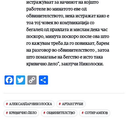
истражуваат за начинот на којшто
работеле во минатото еве од
обвинителството, нека истражат како е
тоа тој човек во комуникација со
бегалец од правдата и мислам дека час
поскоро, минута поскоро после ова што
го кажувам треба да го повикаат, барем
на разговор во обвинителството , затоа
што помагање на бегство е исто така
кривично дело“, заклучи Николоски.
Facebook
Twitter
Copy
Share
Link
АЛЕКСАНДАР НИКОЛОСКА
АРТАН ГРУБИ
КРИВИЧНО ДЕЛО
ОБВИНИТЕЛСТВО
СОТИР АМПОВ