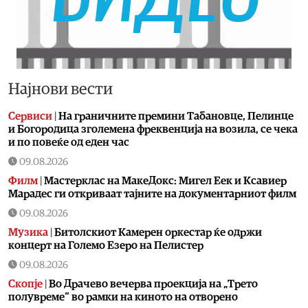
Најнови вести
Сервиси
|
На граничните премини Табановце, Пелинце
и Богородица зголемена фреквенција на возила, се чека
и по повеќе од еден час
09.08.2026
Филм
|
Мастерклас на МакеДокс: Мигел Еек и Ксавиер
Марадес ги откриваат тајните на документарниот филм
09.08.2026
Музика
|
Битолскиот Камерен оркестар ќе одржи
концерт на Големо Езеро на Пелистер
09.08.2026
Скопје
|
Во Драчево вечерва проекција на „Трето
полувреме“ во рамки на киното на отворено