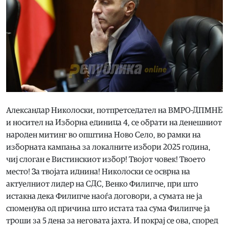
Александар Николоски, потпретседател на ВМРО-ДПМНЕ
и носител на Изборна единица 4, се обрати на денешниот
народен митинг во општина Ново Село, во рамки на
изборната кампања за локалните избори 2025 година,
чиј слоган е Вистинскиот избор! Твојот човек! Твоето
место! За твојата иднина! Николоски се осврна на
актуелниот лидер на СДС, Венко Филипче, при што
истакна дека Филипче наоѓа договори, а сумата не ја
споменува од причина што истата таа сума Филипче ја
троши за 5 дена за неговата јахта. И покрај се ова, според