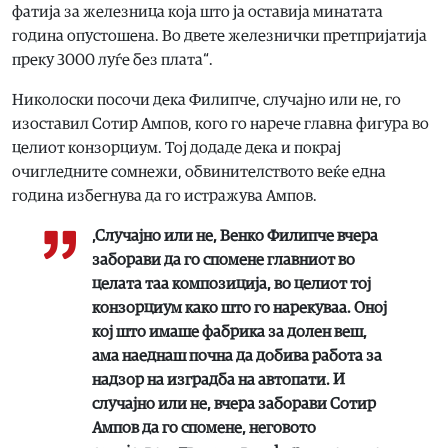
фатија за железница која што ја оставија минатата
година опустошена. Во двете железнички претпријатија
преку 3000 луѓе без плата“.
Николоски посочи дека Филипче, случајно или не, го
изоставил Сотир Ампов, кого го нарече главна фигура во
целиот конзорциум. Тој додаде дека и покрај
очигледните сомнежи, обвинителството веќе една
година избегнува да го истражува Ампов.
,Случајно или не, Венко Филипче вчера
заборави да го спомене главниот во
целата таа композиција, во целиот тој
конзорциум како што го нарекуваа. Оној
кој што имаше фабрика за долен веш,
ама наеднаш почна да добива работа за
надзор на изградба на автопати. И
случајно или не, вчера заборави Сотир
Ампов да го спомене, неговото