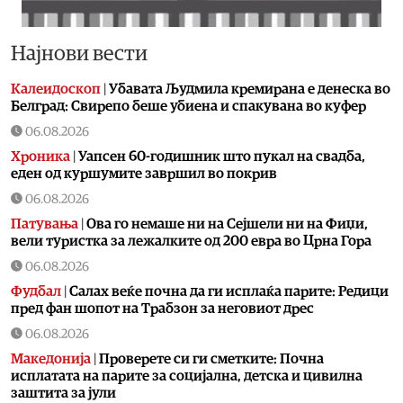
Најнови вести
Калеидоскоп
|
Убавата Људмила кремирана е денеска во
Белград: Свирепо беше убиена и спакувана во куфер
06.08.2026
Хроника
|
Уапсен 60-годишник што пукал на свадба,
еден од куршумите завршил во покрив
06.08.2026
Патувања
|
Ова го немаше ни на Сејшели ни на Фиџи,
вели туристка за лежалките од 200 евра во Црна Гора
06.08.2026
Фудбал
|
Салах веќе почна да ги исплаќа парите: Редици
пред фан шопот на Трабзон за неговиот дрес
06.08.2026
Македонија
|
Проверете си ги сметките: Почна
исплатата на парите за социјална, детска и цивилна
заштита за јули