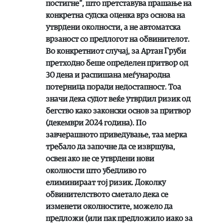
постигне“, што претставува прашање на
конкретна судска оценка врз основа на
утврдени околности, а не автоматска
врзаност со предлогот на обвинителот.
Во конкретниот случај, за Артан Груби
претходно беше определен притвор од
30 дена и распишана меѓународна
потерница поради недостапност. Тоа
значи дека судот веќе утврдил ризик од
бегство како законски основ за притвор
(декември 2024 година). По
завчерашното приведување, таа мерка
требало да започне да се извршува,
освен ако не се утврдени нови
околности што убедливо го
елиминираат тој ризик. Доколку
обвинителството сметало дека се
изменети околностите, можело да
предложи (или пак предложило иако за