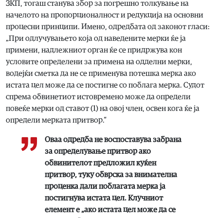
ЗКП, тогаш станува збор за погрешно толкување на
начелото на пропорционалност и редукција на основни
процесни принципи. Имено, одредбата од законот гласи:
„При одлучувањето која од наведените мерки ќе ја
примени, надлежниот орган ќе се придржува кон
условите определени за примена на одделни мерки,
водејќи сметка да не се применува потешка мерка ако
истата цел може да се постигне со поблага мерка. Судот
спрема обвинетиот истовремено може да определи
повеќе мерки од ставот (1) на овој член, освен кога ќе ја
определи мерката притвор.“
Оваа одредба не воспоставува забрана
за определување притвор ако
обвинителот предложил куќен
притвор, туку обврска за внимателна
проценка дали поблагата мерка ја
постигнува истата цел. Клучниот
елемент е „ако истата цел може да се