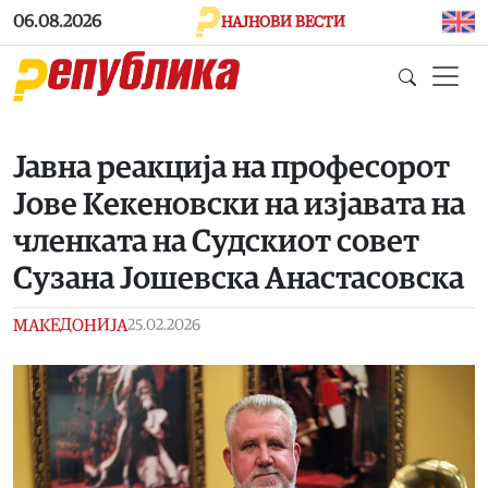
Skip to main content
06.08.2026
НАЈНОВИ ВЕСТИ
Јавна реакција на професорот
Јове Кекеновски на изјавата на
членката на Судскиот совет
Сузана Јошевска Анастасовска
МАКЕДОНИЈА
25.02.2026