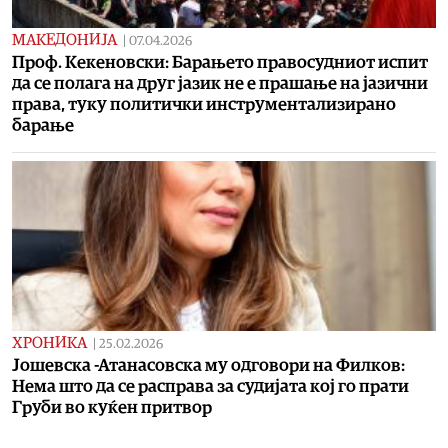
МАКЕДОНИЈА
|
07.04.2026
Проф. Кекеновски: Барањето правосудниот испит
да се полага на друг јазик не е прашање на јазични
права, туку политички инструментализирано
барање
ХРОНИКА
|
25.02.2026
Јошевска -Атанасовска му одговори на Филков:
Нема што да се расправа за судијата кој го прати
Груби во куќен притвор