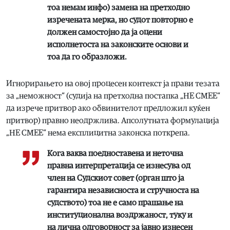
тоа немам инфо) замена на претходно
изречената мерка, но судот повторно е
должен самостојно да ја оцени
исполнетоста на законските основи и
тоа да го образложи.
Игнорирањето на овој процесен контекст ја прави тезата
за „неможност“ (судија на претходна постапка „НЕ СМЕЕ“
да изрече притвор ако обвинителот предложил куќен
притвор) правно неодржлива. Апсолутната формулација
„НЕ СМЕЕ“ нема експлицитна законска поткрепа.
Кога ваква поедноставена и неточна
правна интерпретација се изнесува од
член на Судскиот совет (орган што ја
гарантира независноста и стручноста на
судството) тоа не е само прашање на
институционална воздржаност, туку и
на лична одговорност за јавно изнесен