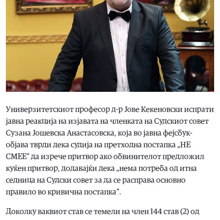
Универзитетскиот професор д-р Јове Кекеновски испрати
јавна реакција на изјавата на членката на Судскиот совет
Сузана Јошевска Анастасовска, која во јавна фејсбук-
објава тврди дека судија на претходна постапка „НЕ
СМЕЕ“ да изрече притвор ако обвинителот предложил
куќен притвор, додавајќи дека „нема потреба од итна
седница на Судски совет за да се расправа основно
правило во кривична постапка“.
Доколку ваквиот став се темели на член 144 став (2) од