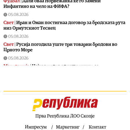
Фудбал
|
Дали оваа Норвежанка ќе го замени
Инфантино на чело на ФИФА?
05.08.2026
Свет
|
Иран и Оман постигнаа договор за бродската рута
низ Ормутскиот Теснец
05.08.2026
Свет
|
Русија погодила уште три товарни бродови во
Црното Море
05.08.2026
Македонија
|
Најголем дел од пациентите сo
западнонилска треска се од скопскиот регион и Велес
05.08.2026
Хроника
|
Ангелов: Спречена катастрофа во Виничко,
запалена трева при сечење со брусилица
05.08.2026
Балкан
|
Нуклеарката Кршко во Словенија го намалува
производството за 20% поради нискиот водостој на
Прва Република ДОО Скопје
Сава
Импресум
Маркетинг
Контакт
05.08.2026