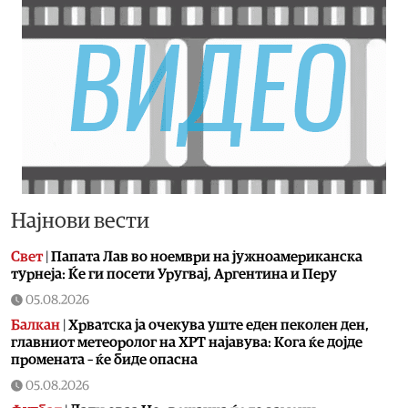
Најнови вести
Свет
|
Папата Лав во ноември на јужноамериканска
турнеја: Ќе ги посети Уругвај, Аргентина и Перу
05.08.2026
Балкан
|
Хрватска ја очекува уште еден пеколен ден,
главниот метеоролог на ХРТ најавува: Кога ќе дојде
промената – ќе биде опасна
05.08.2026