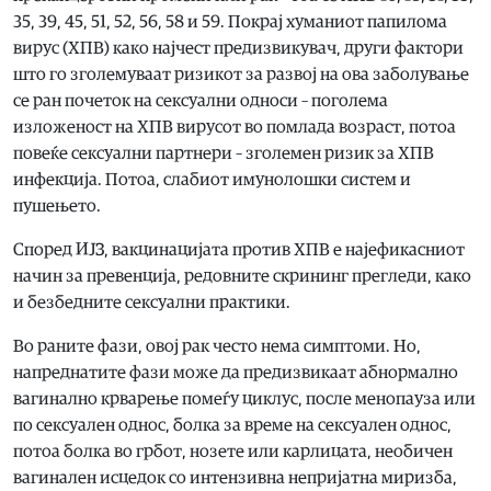
35, 39, 45, 51, 52, 56, 58 и 59. Покрај хуманиот папилома
вирус (ХПВ) како најчест предизвикувач, други фактори
што го зголемуваат ризикот за развој на ова заболување
се ран почеток на сексуални односи – поголема
изложеност на ХПВ вирусот во помлада возраст, потоа
повеќе сексуални партнери – зголемен ризик за ХПВ
инфекција. Потоа, слабиот имунолошки систем и
пушењето.
Според ИЈЗ, вакцинацијата против ХПВ е најефикасниот
начин за превенција, редовните скрининг прегледи, како
и безбедните сексуални практики.
Во раните фази, овој рак често нема симптоми. Но,
напреднатите фази може да предизвикаат абнормално
вагинално крварење помеѓу циклус, после менопауза или
по сексуален однос, болка за време на сексуален однос,
потоа болка во грбот, нозете или карлицата, необичен
вагинален исцедок со интензивна непријатна миризба,