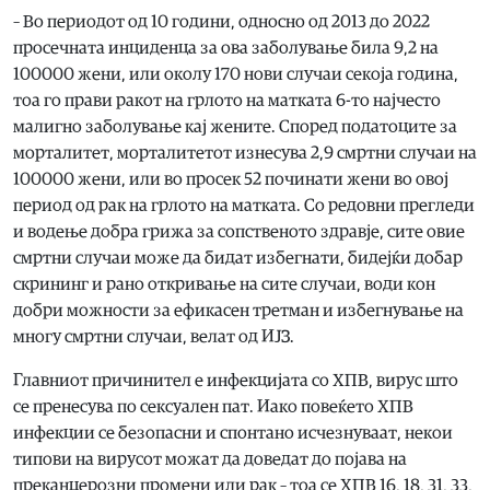
– Во периодот од 10 години, односно од 2013 до 2022
просечната инциденца за ова заболување била 9,2 на
100000 жени, или околу 170 нови случаи секоја година,
тоа го прави ракот на грлото на матката 6-то најчесто
малигно заболување кај жените. Според податоците за
морталитет, морталитетот изнесува 2,9 смртни случаи на
100000 жени, или во просек 52 починати жени во овој
период од рак на грлото на матката. Со редовни прегледи
и водење добра грижа за сопственото здравје, сите овие
смртни случаи може да бидат избегнати, бидејќи добар
скрининг и рано откривање на сите случаи, води кон
добри можности за ефикасен третман и избегнување на
многу смртни случаи, велат од ИЈЗ.
Главниот причинител е инфекцијата со ХПВ, вирус што
се пренесува по сексуален пат. Иако повеќето ХПВ
инфекции се безопасни и спонтано исчезнуваат, некои
типови на вирусот можат да доведат до појава на
преканцерозни промени или рак – тоа се ХПВ 16, 18, 31, 33,