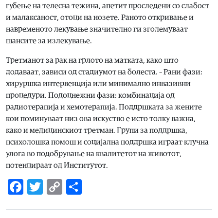
губење на телесна тежина, апетит проследени со слабост
и малаксаност, отоци на нозете. Раното откривање и
навременото лекување значително ги зголемуваат
шансите за излекување.
Третманот за рак на грлото на матката, како што
додаваат, зависи од стадиумот на болеста. – Рани фази:
хируршка интервенција или минимално инвазивни
процедури. Подоцнежни фази: комбинација од
радиотерапија и хемотерапија. Поддршката за жените
кои поминуваат низ ова искуство е исто толку важна,
како и медицинскиот третман. Групи за поддршка,
психолошка помош и социјална поддршка играат клучна
улога во подобрување на квалитетот на животот,
потенцираат од Институтот.
Facebook
Twitter
Copy
Share
Link