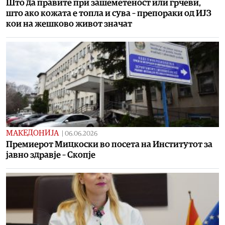
Што да правите при зашеметеност или грчеви,
што ако кожата е топла и сува – препораки од ИЈЗ
кои на жешково живот значат
МАКЕДОНИЈА
|
06.06.2026
Премиерот Мицкоски во посета на Институтот за
јавно здравје – Скопје