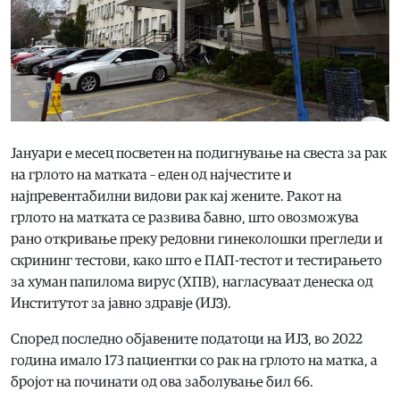
Јануари е месец посветен на подигнување на свеста за рак
на грлото на матката – еден од најчестите и
најпревентабилни видови рак кај жените. Ракот на
грлото на матката се развива бавно, што овозможува
рано откривање преку редовни гинеколошки прегледи и
скрининг тестови, како што е ПАП-тестот и тестирањето
за хуман папилома вирус (ХПВ), нагласуваат денеска од
Институтот за јавно здравје (ИЈЗ).
Според последно објавените податоци на ИЈЗ, во 2022
година имало 173 пациентки со рак на грлото на матка, а
бројот на починати од ова заболување бил 66.