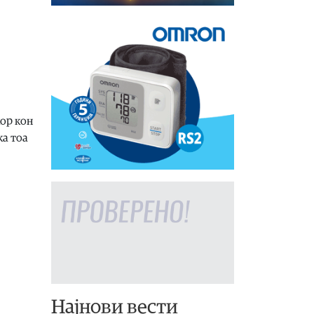
кор кон
ка тоа
Најнови вести