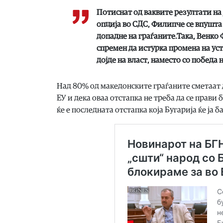
Потиснат од ваквите резултати на 
опција во СДС, Филипче се впушта в
допадне на граѓаните.Така, Венко 
спремен да истурка промена на уста
дојде на власт, наместо со победа 
Над 80% од македонските граѓаните сметаат 
ЕУ и дека оваа отстапка не треба да се прав
ќе е последната отстапка која Бугарија ќе ја ба