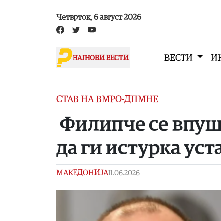
Skip to main content
Четврток, 6 август 2026
ВЕСТИ
И
НАЈНОВИ ВЕСТИ
СТАВ НА ВМРО-ДПМНЕ
Филипче се впушт
да ги истурка уст
МАКЕДОНИЈА
11.06.2026