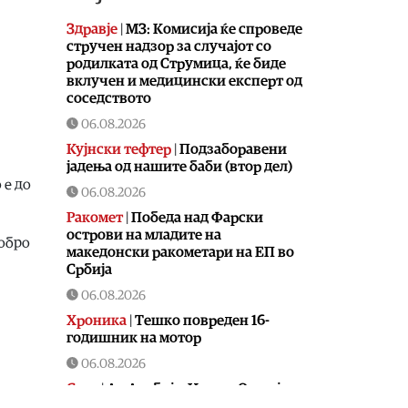
Здравје
|
МЗ: Комисија ќе спроведе
стручен надзор за случајот со
родилката од Струмица, ќе биде
вклучен и медицински експерт од
соседството
06.08.2026
Кујнски тефтер
|
Подзаборавени
јадења од нашите баби (втор дел)
 е до
06.08.2026
Ракомет
|
Победа над Фарски
острови на младите на
добро
македонски ракометари на ЕП во
Србија
06.08.2026
Хроника
|
Тешко повреден 16-
годишник на мотор
06.08.2026
Свет
|
Ал Арабија: Иран и Оман ја
усогласија рамката за отворање на