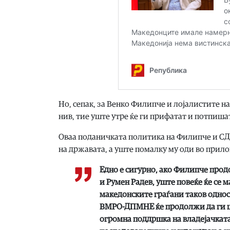
Но, сепак, за Венко Филипче и лојалистите на
нив, тие уште утре ќе ги прифатат и потпиша
Оваа поданичката политика на Филипче и СДС 
на државата, а уште помалку му оди во прилог
Едно е сигурно, ако Филипче прод
и Румен Радев, уште повеќе ќе се 
македонските граѓани таков однос
ВМРО-ДПМНЕ ќе продолжи да ги шт
огромна поддршка на владејачката