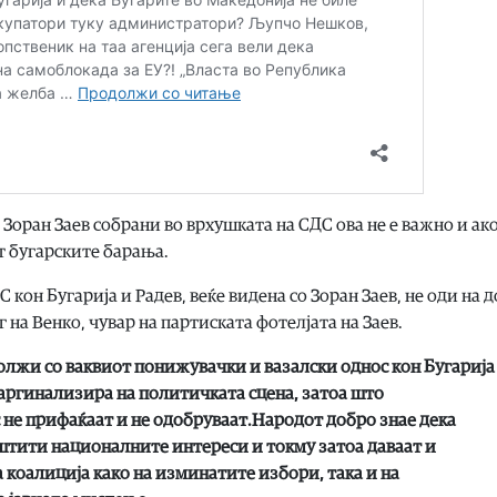
 Зоран Заев собрани во врхушката на СДС ова не е важно и ако
т бугарските барања.
кон Бугарија и Радев, веќе видена со Зоран Заев, не оди на 
 на Венко, чувар на партиската фотелјата на Заев.
олжи со ваквиот понижувачки и вазалски однос кон Бугарија
маргинализира на политичката сцена, затоа што
 не прифаќаат и не одобруваат.Народот добро знае дека
ити националните интереси и токму затоа даваат и
 коалиција како на изминатите избори, така и на