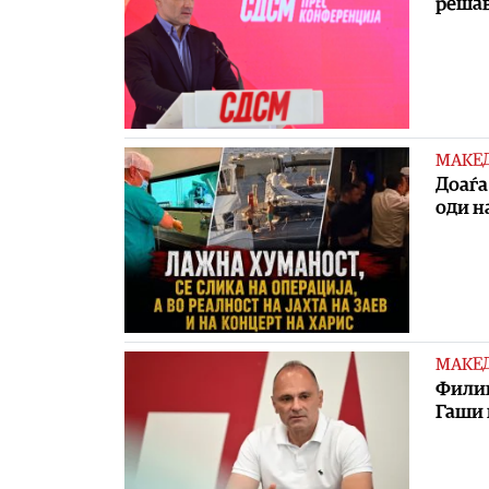
решав
МАКЕ
Доаѓа
оди на
МАКЕ
Филип
Гаши 