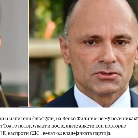
и и излитени флоскули, на Венко Филипче не му носи никак
т.Тоа го потврдуваат и последните анкети кои повторно
 наспроти СДС., велат од владејачката партија.