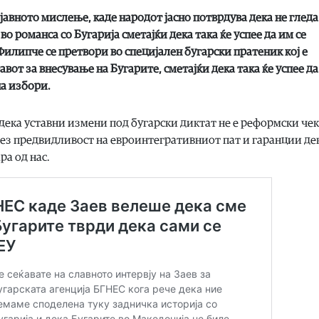
јавното мислење, каде народот јасно потврдува дека не гледа
о романса со Бугарија сметајќи дека така ќе успее да им се
Филипче се претвори во специјален бугарски пратеник кој е
вот за внесување на Бугарите, сметајќи дека така ќе успее да
на избори.
дека уставни измени под бугарски диктат не е реформски че
и без предвидливост на евроинтегративниот пат и гаранции де
ра од нас.