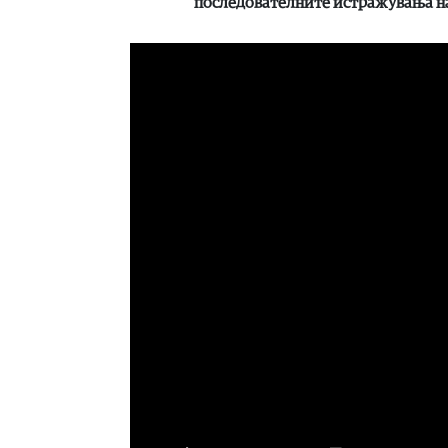
последователните истражувања на