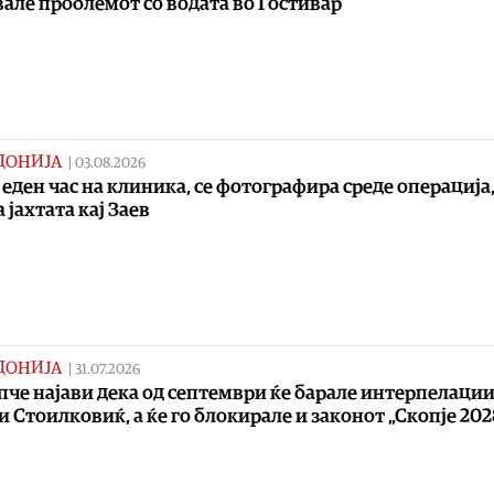
але проблемот со водата во Гостивар
ДОНИЈА
|
03.08.2026
 еден час на клиника, се фотографира среде операција,
 јахтата кај Заев
ДОНИЈА
|
31.07.2026
че најави дека од септември ќе барале интерпелации
и Стоилковиќ, а ќе го блокирале и законот „Скопје 202