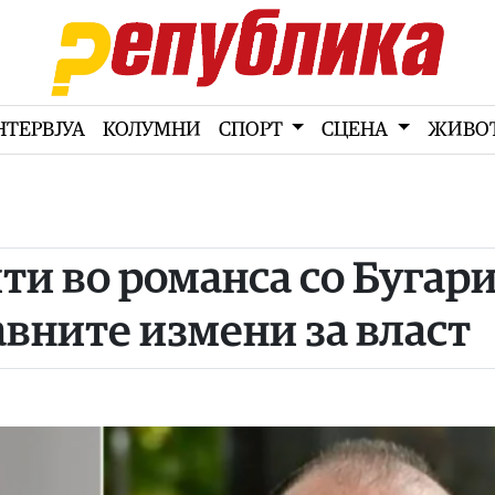
НТЕРВЈУА
КОЛУМНИ
СПОРТ
СЦЕНА
ЖИВО
и во романса со Бугари
авните измени за власт