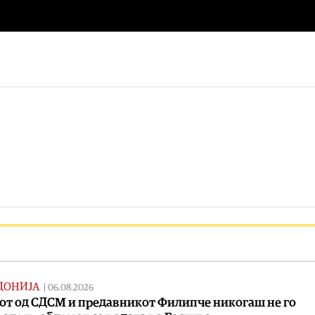
ДОНИЈА
|
06.08.2026
от од СДСМ и предавникот Филипче никогаш не го