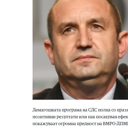
Демагошката програма на СДС полна со празн
позитивни резултати или пак посакуван ефек
покажуваат огромна предност на ВМРО-ДПМНЕ,