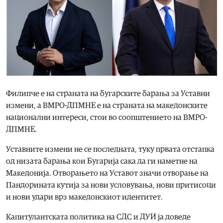
Филипче е на страната на бугарските барања за Уставни
измени, а ВМРО-ДПМНЕ е на страната на македонските
национални интереси, стои во соопштението на ВМРО-
ДПМНЕ.
Уставните измени не се последната, туку првата отстапка
од низата барања кои Бугарија сака да ги наметне на
Македонија. Отворањето на Уставот значи отворање на
Пандорината кутија за нови условувања, нови притисоци
и нови удари врз македонскиот идентитет.
Капитулантската политика на СДС и ДУИ ја доведе