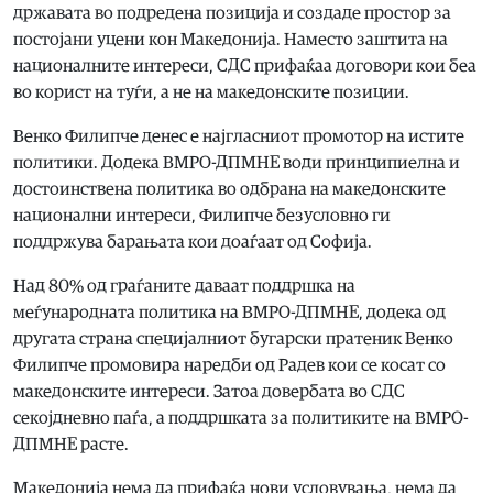
државата во подредена позиција и создаде простор за
постојани уцени кон Македонија. Наместо заштита на
националните интереси, СДС прифаќаа договори кои беа
во корист на туѓи, а не на македонските позиции.
Венко Филипче денес е најгласниот промотор на истите
политики. Додека ВМРО-ДПМНЕ води принципиелна и
достоинствена политика во одбрана на македонските
национални интереси, Филипче безусловно ги
поддржува барањата кои доаѓаат од Софија.
Над 80% од граѓаните даваат поддршка на
меѓународната политика на ВМРО-ДПМНЕ, додека од
другата страна специјалниот бугарски пратеник Венко
Филипче промовира наредби од Радев кои се косат со
македонските интереси. Затоа довербата во СДС
секојдневно паѓа, а поддршката за политиките на ВМРО-
ДПМНЕ расте.
Македонија нема да прифаќа нови условувања, нема да