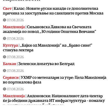
Свет
|
Калас: Новите руски напади се дополнителна
причина за заострување на санкциите против Москва
07.08.2026
Македонија
|
Сиљановска Давкова на Свечената
академија по повод „30 години Општина Вевчани“
07.08.2026
Култура
|
„Бајки од Македонија“ на „Браво сине!“
станува лектира
07.08.2026
Балкан
|
Зеленски допатува во Белград
07.08.2026
Сервиси
|
УХМР со метеоаларм за утре: Цела Македонија
во портокалова фаза
07.08.2026
Македонија
|
Андоновски: Националниот дата-центар
ќе ја обедини државната ИТ инфраструктура – помалку
трошоци и повисока безбедност