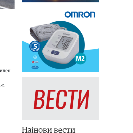
билен
ње.
Најнови вести