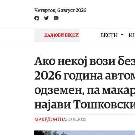
Skip to main content
Четврток, 6 август 2026
ВЕСТИ
И
НАЈНОВИ ВЕСТИ
Ако некој вози бе
2026 година авто
одземен, па макар
најави Тошковск
МАКЕДОНИЈА
10.06.2025