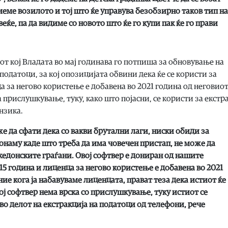
меме возилото и тој што ќе управува безобзирно таков тип на
еќе, па да видиме со новото што ќе го купи пак ќе го прави
т кој Владата во мај годинава го потпиша за обновување на
податоци, за кој опозицијата обвини дека ќе се користи за
 за негово користење е добавена во 2021 година од неговио
 прислушкување, туку, како што појасни, се користи за екстр
нзика.
е да сфати дека со вакви брутални лаги, ниски обиди за
онаму каде што треба да има човечен пристап, не може да
кедонските граѓани. Овој софтвер е дониран од нашите
5 година и лиценца за негово користење е добавена во 2021
ние кога ја набавуваме лиценцата, прават теза дека истиот ќе
ој софтвер нема врска со прислушкување, туку истиот се
во делот на екстракција на податоци од телефони,
рече