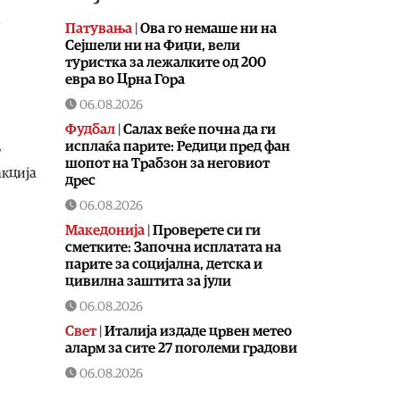
Патувања
|
Ова го немаше ни на
Сејшели ни на Фиџи, вели
туристка за лежалките од 200
евра во Црна Гора
06.08.2026
Фудбал
|
Салах веќе почна да ги
исплаќа парите: Редици пред фан
т
шопот на Трабзон за неговиот
акција
дрес
06.08.2026
Македонија
|
Проверете си ги
сметките: Започна исплатата на
парите за социјална, детска и
цивилна заштита за јули
06.08.2026
Свет
|
Италија издаде црвен метео
аларм за сите 27 поголеми градови
06.08.2026
Економија
|
Нупнау: