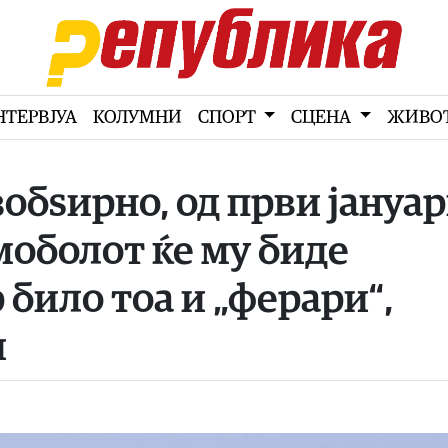
НТЕРВЈУА
КОЛУМНИ
СПОРТ
СЦЕНА
ЖИВО
зобѕирно, од први јануа
моболот ќе му биде
 било тоа и „ферари“,
и