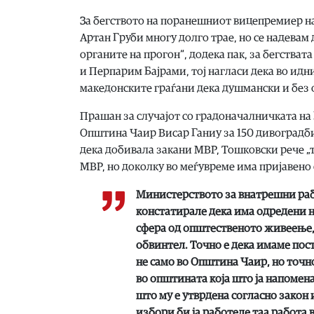
За бегството на поранешниот вицепремиер н
Артан Груби многу долго трае, но се надевам 
органите на прогон“, додека пак, за бегства
и Перпарим Бајрами, тој нагласи дека во идни
македонските граѓани дека душмански и без 
Прашан за случајот со градоначалничката на 
Општина Чаир Висар Ганиу за 150 дивоградби
дека добивала закани МВР, Тошковски рече „т
МВР, но доколку во меѓувреме има пријавено 
Министерството за внатрешни раб
констатирале дека има одредени н
сфера од општественото живеење, 
обвинтел. Точно е дека имаме пос
не само во Општина Чаир, но точн
во општината која што ја напоменав
што му е утврдена согласно закон
избори би ја работеле таа работа в