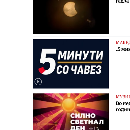
гледа
МАКЕ
„5 ми
МУЗИ
Во не
годин