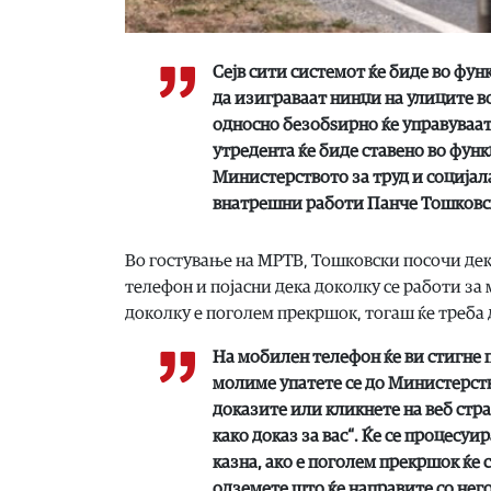
Сејв сити системот ќе биде во фун
да изиграваат нинџи на улиците в
односно безобѕирно ќе управуваат
утредента ќе биде ставено во фун
Министерството за труд и социјала
внатрешни работи Панче Тошковс
Во гостување на МРТВ, Тошковски посочи дек
телефон и појасни дека доколку се работи за
доколку е поголем прекршок, тогаш ќе треба д
На мобилен телефон ќе ви стигне по
молиме упатете се до Министерств
доказите или кликнете на веб стра
како доказ за вас“. Ќе се процесуи
казна, ако е поголем прекршок ќе 
одземете што ќе направите со него