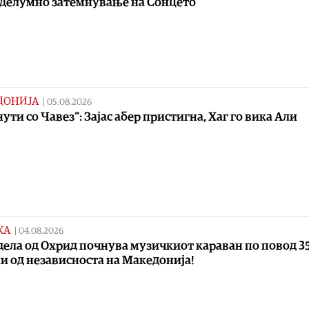
 делумно затемнување на Сонцето
ДОНИЈА
|
05.08.2026
нути со Чавез“: Зајас абер пристигна, Хаг го вика Али
КА
|
04.08.2026
дела од Охрид почнува музичкиот караван по повод 3
и од независноста на Македонија!