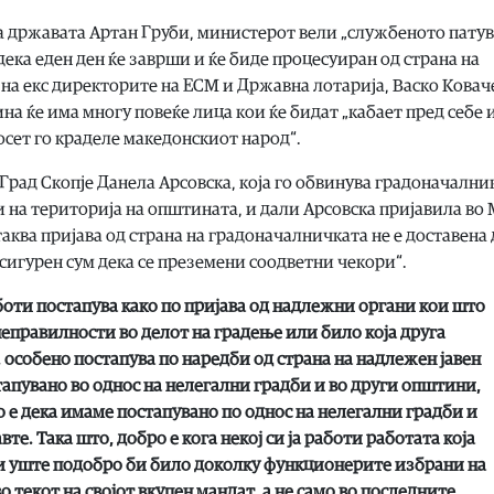
а државата Артан Груби, министерот вели „службеното пату
дека еден ден ќе заврши и ќе биде процесуиран од страна на
та на екс директорите на ЕСМ и Државна лотарија, Васко Кова
на ќе има многу повеќе лица кои ќе бидат „кабает пред себе 
осет го краделе македонскиот народ“.
Град Скопје Данела Арсовска, која го обвинува градоначални
 на територија на општината, и дали Арсовска пријавила во
аква пријава од страна на градоначалничката не е доставена 
сигурен сум дека се преземени соодветни чекори“.
оти постапува како по пријава од надлежни органи кои што
еправилности во делот на градење или било која друга
особено постапува по наредби од страна на надлежен јавен
тапувано во однос на нелегални градби и во други општини,
о е дека имаме постапувано по однос на нелегални градби и
те. Така што, добро е кога некој си ја работи работата која
 и уште подобро би било доколку функционерите избрани на
о текот на својот вкупен мандат, а не само во последните