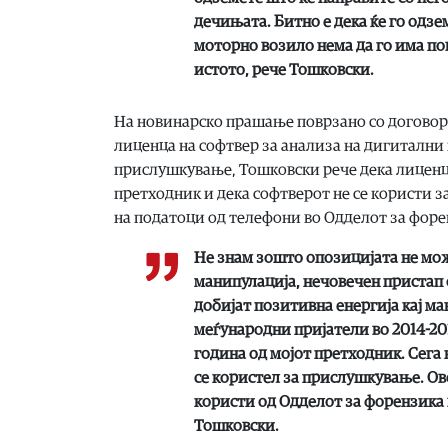
дечињата. Битно е дека ќе го одзе
моторно возило нема да го има пов
истото,
рече Тошковски.
На новинарско прашање поврзано со договоро
лиценца на софтвер за анализа на дигитални 
прислушкување, Тошковски рече дека лиценца
претходник и дека софтверот не се користи за
на податоци од телефони во Одделот за форе
Не знам зошто опозицијата не мож
манипулација, нечовечен пристап 
добијат позитивна енергија кај ма
меѓународни пријатели во 2014-201
година од мојот претходник. Сега 
се користел за прислушкување. Ов
користи од Одделот за форензика 
Тошковски.