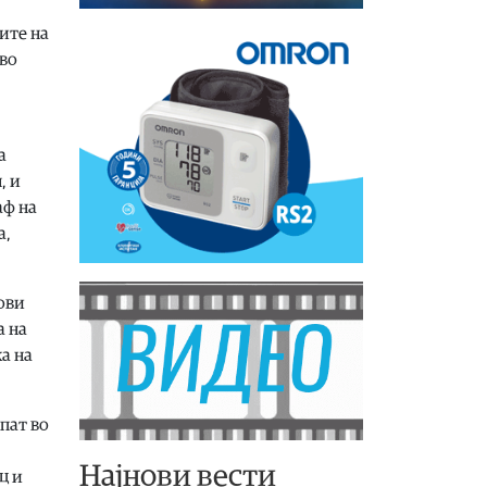
ите на
 во
а
, и
аф на
а,
ови
а на
а на
пат во
Најнови вести
ц и