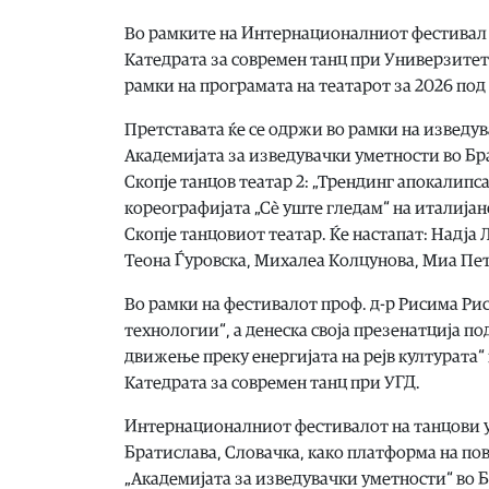
Во рамките на Интернационалниот фестивал „S
Катедрата за современ танц при Универзитето
рамки на програмата на театарот за 2026 по
Претставата ќе се одржи во рамки на изведув
Академијата за изведувачки уметности во Бр
Скопје танцов театар 2: „Трендинг апокалипс
кореографијата „Сè уште гледам“ на италија
Скопје танцовиот театар. Ќе настапат: Надја
Теона Ѓуровска, Михалеа Колцунова, Миа Пет
Во рамки на фестивалот проф. д-р Рисима Ри
технологии“, а денеска своја презенатција п
движење преку енергијата на рејв културата“
Катедрата за современ танц при УГД.
Интернационалниот фестивалот на танцови уни
Братислава, Словачка, како платформа на по
„Академијата за изведувачки уметности“ во 