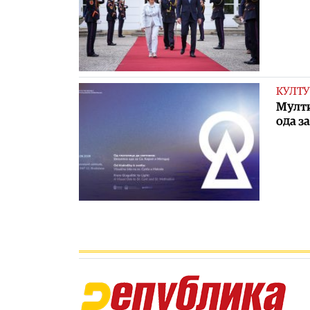
КУЛТУ
Мулти
ода з