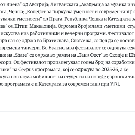
от Виена“ од Австрија; Литванската „Академија за музика и т
га, Чешка; „Колеџот за циркуска уметност и современ танц“ 
дувачки уметности“ од Прага, Република Чешка и Катедрата з
ев“ од Штип, Македонија. Огромен број млади уметници, ст
 искуства низ работилници и вечерни програми. Фестивалот
прв пат се одржа во Братислава, Словачка, со цел да се поста
овремени танчери. Во Братислава фестивалот се одржува сек
ие на „Share“ се одржа во рамки на „Танц Фест“ во Скопје и Ш
сори. Од фестивалот произлегуваат голем број на соработки
ки“ на Ceepus програмата, кој се одржува во 2025-26, а ќе
ожува поголема мобилност на студенти на повеќе европски та
о програмата е и Катедрата за современ танц при УГД.