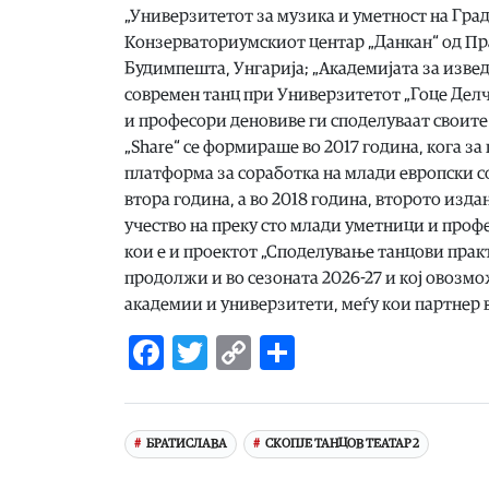
„Универзитетот за музика и уметност на Град
Конзерваториумскиот центар „Данкан“ од Пра
Будимпешта, Унгарија; „Академијата за изве
современ танц при Универзитетот „Гоце Делч
и професори деновиве ги споделуваат своите
„Share“ се формираше во 2017 година, кога за 
платформа за соработка на млади европски с
втора година, а во 2018 година, второто издан
учество на преку сто млади уметници и профе
кои е и проектот „Споделување танцови практи
продолжи и во сезоната 2026-27 и кој овозм
академии и универзитети, меѓу кои партнер в
Facebook
Twitter
Copy
Share
Link
БРАТИСЛАВА
СКОПЈЕ ТАНЦОВ ТЕАТАР 2