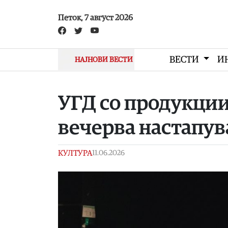
Skip to main content
Петок, 7 август 2026
ВЕСТИ
И
НАЈНОВИ ВЕСТИ
УГД со продукции 
вечерва настапув
КУЛТУРА
11.06.2026