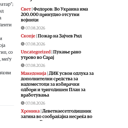
еатар“;
Свет
|
Федоров: Во Украина има
од
200.000 принудно отсутни
а
војници
уденти
07.08.2026
Скопје
|
Пожар на Зајчев Рид
ви
07.08.2026
оја
Uncategorized
|
Пукање рано
тип, со
утрово во Сарај
, меѓу
07.08.2026
нцови
Македонија
|
ДИК усвои одлука за
дополнителни средства за
надоместоци за избирачки
одбори и тригодишен План за
вработувања
07.08.2026
Хроника
|
Деветнаесетгодишник
загина во сообраќајна несреќа во
скопски Бутел