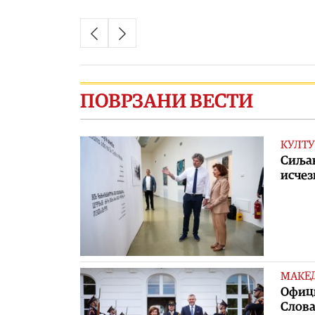
ПОВРЗАНИ ВЕСТИ
КУЛТУ
Сиљан
исчез
МАКЕ
Oфици
Слов