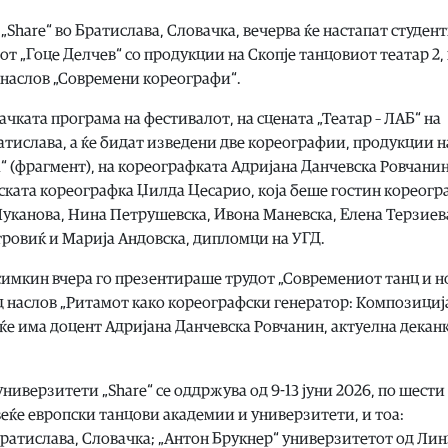
hare“ во Братислава, Словачка, вечерва ќе настапат студент
т „Гоце Делчев“ со продукции на Скопје танцовиот театар 2,
д наслов „Современи кореографи“.
ачката програма на фестивалот, на сцената „Театар – ЛАБ“ на
атислава, а ќе бидат изведени две кореографии, продукции н
а“ (фрагмент), на кореографката Адријана Данчевска Ровчанин
нската кореографка Џилда Цесарио, која беше гостин кореогр
 Луканова, Нина Петрушевска, Ивона Маневска, Елена Терзиев
ровиќ и Марија Андовска, дипломци на УГД.
симкин вчера го презентираше трудот „Современиот танц и н
од наслов „Ритамот како кореографски генератор: Композициј
 ќе има доцент Адријана Данчевска Ровчанин, актуелна деканк
верзитети „Share“ се оддржува од 9-13 јуни 2026, по шести 
веќе европски танцови академии и универзитети, и тоа:
Братислава, Словачка; „Антон Брукнер“ универзитетот од Лин