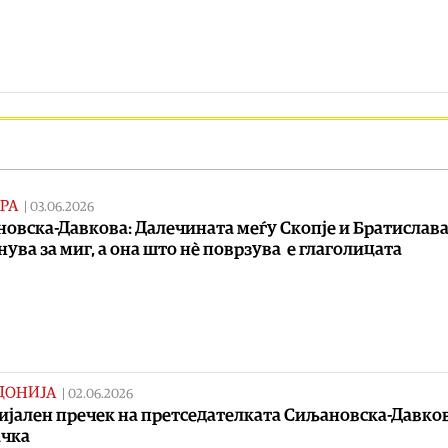
РА
|
03.06.2026
овска-Давкова: Далечината меѓу Скопје и Братислав
нува за миг, а она што нѐ поврзува е глаголицата
ДОНИЈА
|
02.06.2026
јален пречек на претседателката Сиљановска-Давков
ачка