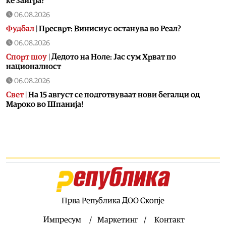
ќе заигра?
06.08.2026
Фудбал
|
Пресврт: Винисиус останува во Реал?
06.08.2026
Спорт шоу
|
Дедото на Ноле: Јас сум Хрват по
националност
06.08.2026
Свет
|
На 15 август се подготвуваат нови бегалци од
Мароко во Шпанија!
06.08.2026
Балкан
|
Албански знамиња развиорени во европски
Улцињ
06.08.2026
Балкан
|
Зеленски в сабота во официјална посета на
Србија, ќе се сретне со Вучиќ
06.08.2026
Прва Република ДОО Скопје
Македонија
|
Помалку првачиња, помалку иднина:
Демографската криза веќе стигна до училишните
Импресум
Маркетинг
Контакт