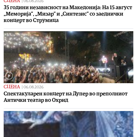
СЦЕНА
|
06.08.2026
35 години независност на Македонија: На 15 август
„Меморија“, „Мизар“ и „Синтезис“ со заеднички
концерт во Струмица
СЦЕНА
|
06.08.2026
Спектакуларен концерт на Дупер во преполниот
Антички театар во Охрид