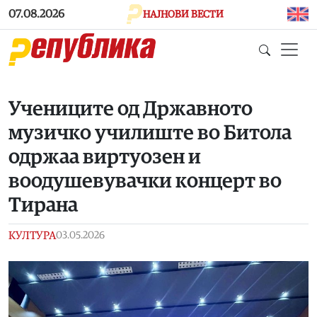
Skip to main content
07.08.2026
НАЈНОВИ ВЕСТИ
Учениците од Државното
музичко училиште во Битола
одржаа виртуозен и
воодушевувачки концерт во
Тирана
КУЛТУРА
03.05.2026