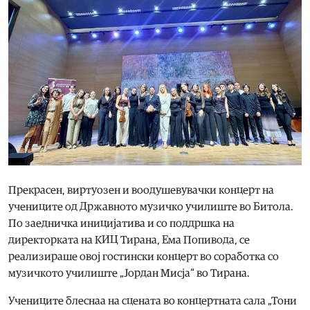
Прекрасен, виртуозен и воодушевувачки концерт на
учениците од Државното музичко училиште во Битола.
По заедничка иницијатива и со поддршка на
директорката на КИЦ Тирана, Ема Попивода, се
реализираше овој гостински концерт во соработка со
музичкото училиште „Јордан Мисја“ во Тирана.
Учениците блеснаа на сцената во концертната сала „Тони