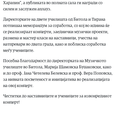
Харапин“, а публиката во полната сала ги награди со
силен и заслужен аплауз.
Директорките на двете училишта од Битола и Тирана
потпишаа меморандум за соработка, со кој во иднина ќе
се реализираат концерти, заеднички музички проекти,
размена и мастер класи на наставници, учества на
натпревари во двата града, како и поблиска соработка
меѓу учениците.
Посебна благодарност до директорката на Музичкото
училиште во Битола, Марија Шамовска Буџаковски, како
и до проф. Јана Четелева Белевска и проф. Вера Поповска,
за нивната посветеност и иницијатива во реализацијата
на овој концерт.
Честитки до наставниците и учениците за извонредниот
концерт!