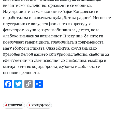
византиско наследство, орнамент и симболика.
Илустрациите за македонските бајки Кондовски ги
изработил за издавачката куќа „Детска радост“. Неговите
илустрации се визуелен јазик што го преведува
фолклорот во универзум разбирлив за детето, но и
длабоко значаен за возрасниот. Преку нив, бајките ги
поврзуваат генерациите, традицијата и современоста,
меѓу зборот и сликата. Оваа збирка, сочувана како
драгоцен дел од нашето културно наследство, сведочи за
еден уметнички свет исполнет со симболика, емоција и
магија – свет во кој храброста, љубовта и доблеста се
основни вредности.
Facebook
Twitter
Copy
Share
Link
ИЗЛОЖБА
КОНДОВСКИ