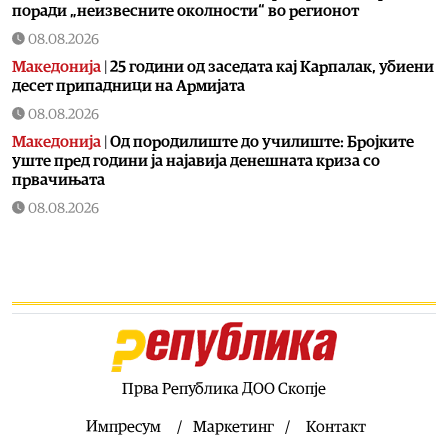
поради „неизвесните околности“ во регионот
08.08.2026
Македонија
|
25 години од заседата кај Карпалак, убиени
десет припадници на Армијата
08.08.2026
Македонија
|
Од породилиште до училиште: Бројките
уште пред години ја најавија денешната криза со
првачињата
08.08.2026
Кујнски тефтер
|
Ледено кафе со сладолед: Совршена
летна напивка која освежува и буди
08.08.2026
Здравје
|
Над 240 случаи на вирусот Западен Нил во
Европа, 13 регистрирани во Македонија
08.08.2026
Балкан
|
Тргнал за Германија, па по неколку километри
Прва Република ДОО Скопје
сфатил дека ја заборавил сопругата на граница
Импресум
Маркетинг
Контакт
08.08.2026