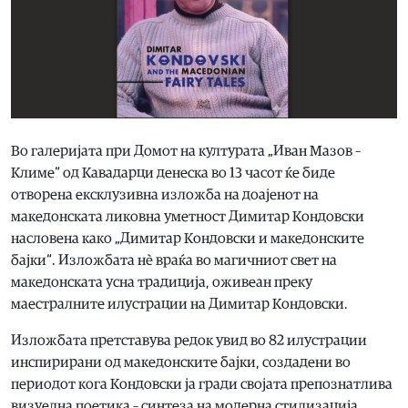
Во галеријата при Домот на културата „Иван Мазов –
Климе“ од Кавадарци денеска во 13 часот ќе биде
отворена ексклузивна изложба на доајенот на
македонската ликовна уметност Димитар Кондовски
насловена како „Димитар Кондовски и македонските
бајки“. Изложбата нè враќа во магичниот свет на
македонската усна традиција, оживеан преку
маестралните илустрации на Димитар Кондовски.
Изложбата претставува редок увид во 82 илустрации
инспирирани од македонските бајки, создадени во
периодот кога Кондовски ја гради својата препознатлива
визуелна поетика – синтеза на модерна стилизација,