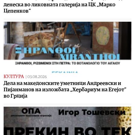
денеска во ликовната галерија на ЦК „Марко
Цепенков“
КУЛТУРА
|
03.08.2026
Дела на македонските уметници Андреевски и
Пијанманов на изложбата „Хербариум на Егејот“
во Грција