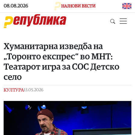
Skip to main content
08.08.2026
НАЈНОВИ ВЕСТИ
Хуманитарна изведба на
„Торонто експрес“ во МНТ:
Театарот игра за СОС Детско
село
КУЛТУРА
13.05.2026