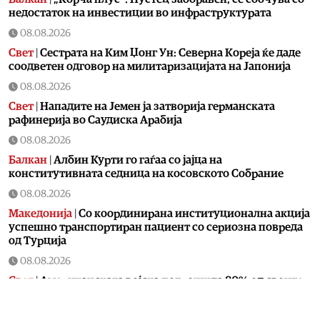
недостаток на инвестиции во инфраструктурата
08.08.2026
Свет
|
Сестрата на Ким Џонг Ун: Cеверна Кореја ќе даде
соодветен одговор на милитаризацијата на Јапонија
08.08.2026
Свет
|
Нападите на Јемен ја затворија германската
рафинерија во Саудиска Арабија
08.08.2026
Балкан
|
Албин Курти го гаѓаа со јајца на
конститутивната седница на косовското Собрание
08.08.2026
Македонија
|
Со координирана институционална акција
успешно транспортиран пациент со сериозна повреда
од Турција
08.08.2026
Свет
|
Американската војска потрошила 80% од своите
пресретнувачки ракети во војната со Иран
08.08.2026