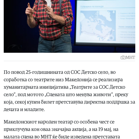
МНТ
По повод 25-годишнината од СОС Детско село, во
соработка со театрите низ Македонија се реализира
хуманитарната иницијатива „Театрите за СОС Детско
село“, под мотото „Сцената што менува животи“, преку
која, секој купен билет претставува директна поддршка за
децата и младите.
Македонскиот народен театар со особена чест се
приклучува кон оваа значајна акција, а на 19 мај, на
малата сцена во МНТ ќе биде изведена претставата