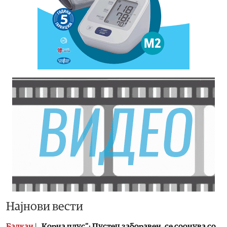
Најнови вести
Балкан
|
„Корча плус“: Пустец заборавен, се соочува со