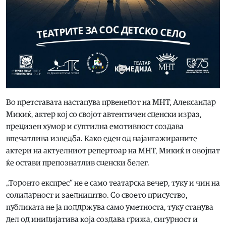
Во претставата настапува првенецот на МНТ, Александар
Микиќ, актер кој со својот автентичен сценски израз,
прецизен хумор и суптилна емотивност создава
впечатлива изведба. Како еден од најангажираните
актери на актуелниот репертоар на МНТ, Микиќ и овојпат
ќе остави препознатлив сценски белег.
„Торонто експрес“ не е само театарска вечер, туку и чин на
солидарност и заедништво. Со своето присуство,
публиката не ја поддржува само уметноста, туку станува
дел од иницијатива која создава грижа, сигурност и