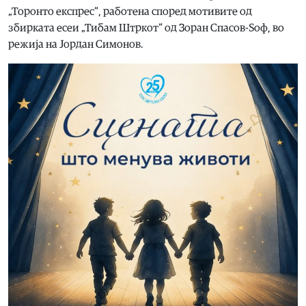
„Торонто експрес“, работена според мотивите од
збирката есеи „Тибам Штркот“ од Зоран Спасов-Ѕоф, во
режија на Јордан Симонов.