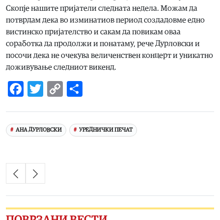
Скопје нашите пријатели следната недела. Можам да
потврдам дека во изминатиов период создадовме едно
вистинско пријателство и сакам да повикам оваа
соработка да продолжи и понатаму, рече Дурловски и
посочи дека не очекува величенствен концерт и уникатно
доживување следниот викенд.
Facebook
Twitter
Copy
Share
Link
АНА ДУРЛОВСКИ
УРЕДНИЧКИ ПЕЧАТ
ПОВРЗАНИ ВЕСТИ