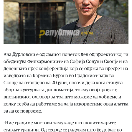
Ана Дурловски е од самиот почеток дел од проектот кој ги
обединува Филхармониите на Софија Солун и Скопје и на
денешната прес конференција која се одржа во пресрет на
изведбата на Кармина Бурана во Градскиот парк во
Скопје на отворено на 20 јуни, посочи дека кога станува
збор за културната дипломатија, токму овој проект е
вистинскиот одговор за тоа што можеме да добиеме и
колку терба да работиме за да ја искористиме оваа алатка
за да се поврземе.
-Ние градиме мостови таму каде што политичарите
ставаат граници. Од сесрце се радувам што ќе дојдат во