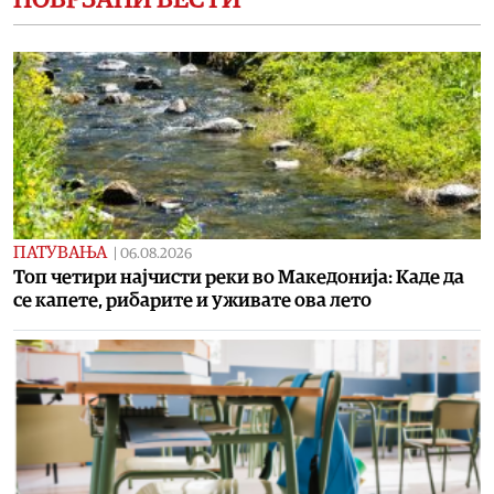
ПАТУВАЊА
|
06.08.2026
Топ четири најчисти реки во Македонија: Каде да
се капете, рибарите и уживате ова лето