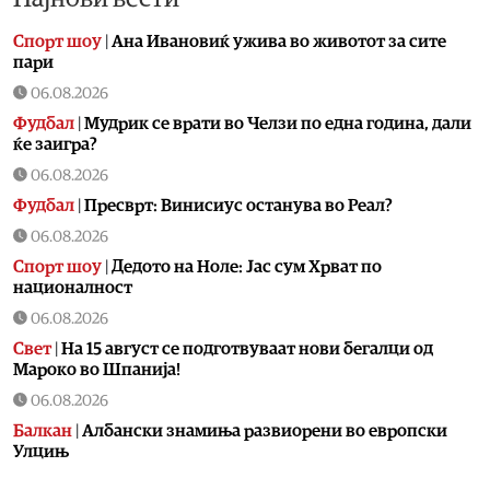
Спорт шоу
|
Aна Ивановиќ ужива во животот за сите
пари
06.08.2026
Фудбал
|
Мудрик се врати во Челзи по една година, дали
ќе заигра?
06.08.2026
Фудбал
|
Пресврт: Винисиус останува во Реал?
06.08.2026
Спорт шоу
|
Дедото на Ноле: Јас сум Хрват по
националност
06.08.2026
Свет
|
На 15 август се подготвуваат нови бегалци од
Мароко во Шпанија!
06.08.2026
Балкан
|
Албански знамиња развиорени во европски
Улцињ
06.08.2026