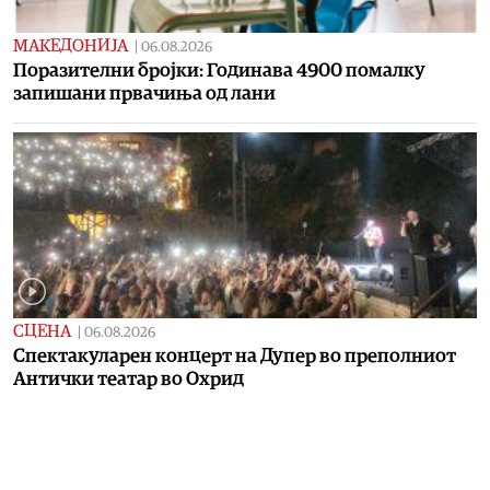
МАКЕДОНИЈА
|
06.08.2026
Поразителни бројки: Годинава 4900 помалку
запишани првачиња од лани
СЦЕНА
|
06.08.2026
Спектакуларен концерт на Дупер во преполниот
Антички театар во Охрид