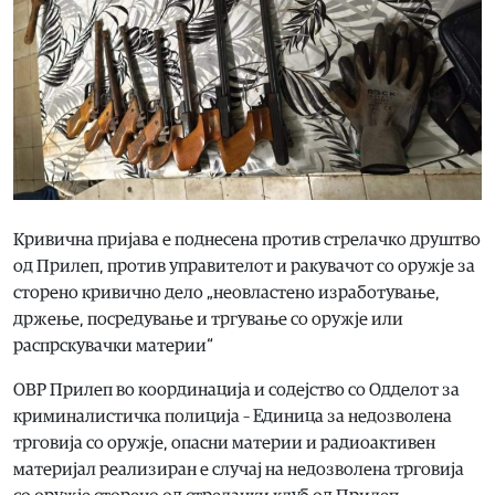
Кривична пријава е поднесена против стрелачко друштво
од Прилеп, против управителот и ракувачот со оружје за
сторено кривично дело „неовластено изработување,
држење, посредување и тргување со оружје или
распрскувачки материи“
ОВР Прилеп во координација и содејство со Одделот за
криминалистичка полиција – Единица за недозволена
трговија со оружје, опасни материи и радиоактивен
материјал реализиран е случај на недозволена трговија