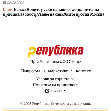
08.08.2026
Свет
|
Калас: Новите руски напади се дополнителна
причина за заострување на санкциите против Москва
07.08.2026
Македонија
|
Сиљановска Давкова на Свечената
академија по повод „30 години Општина Вевчани“
07.08.2026
Култура
|
„Бајки од Македонија“ на „Браво сине!“
станува лектира
07.08.2026
Прва Република ДОО Скопје
Балкан
|
Зеленски допатува во Белград
Импресум
Маркетинг
Контакт
07.08.2026
Услови за користење
Сервиси
|
УХМР со метеоаларм за утре: Цела Македонија
во портокалова фаза
Политика на приватност
07.08.2026
Архива
Македонија
|
Андоновски: Националниот дата-центар
ќе ја обедини државната ИТ инфраструктура – помалку
© 2026 Република. Сите права се задржани.
трошоци и повисока безбедност