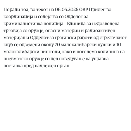
Поради тоа, во текот на 06.05.2026 ОВР Прилеп во
координација и содејство со Одделот за
криминалистичка полиција – Единица за недозволена
трговија со оружје, опасни материи и радиоактивен
материјал и Одделот за граѓански работи од стрелачкиот
клуб се одземени околу 70 малокалибарски пушки и 10
малокалибарски пиштоли, како и поголема количина на
пневматско оружје со цел поведување на управна
постапка пред надлежен орган.