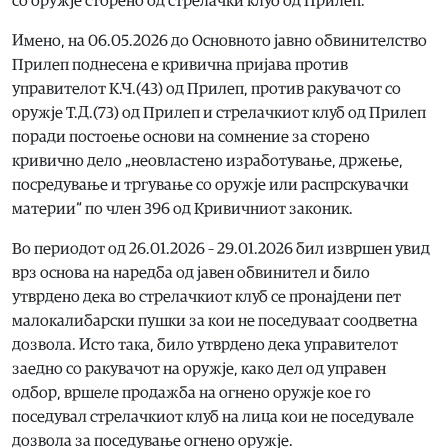
со оружје сторено од стрелачки клуб од Прилеп.
Имено, на 06.05.2026 до Основното јавно обвинителство
Прилеп поднесена е кривична пријава против
управителот К.Ч.(43) од Прилеп, против ракувачот со
оружје Т.Д.(73) од Прилеп и стрелачкиот клуб од Прилеп
поради постоење основи на сомнение за сторено
кривично дело „неовластено изработување, држење,
посредување и тргување со оружје или распрскувачки
материи“ по член 396 од Кривичниот законик.
Во периодот од 26.01.2026 – 29.01.2026 бил извршен увид
врз основа на наредба од јавен обвинител и било
утврдено дека во стрелачкиот клуб се пронајдени пет
малокалибарски пушки за кои не поседуваат соодветна
дозвола. Исто така, било утврдено дека управителот
заедно со ракувачот на оружје, како дел од управен
одбор, вршеле продажба на огнено оружје кое го
поседувал стрелачкиот клуб на лица кои не поседувале
дозвола за поседување огнено оружје.