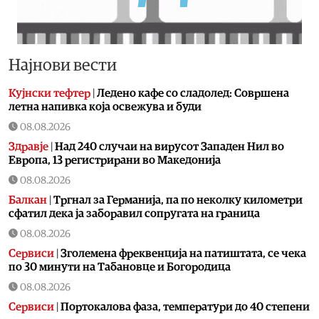
Најнови вести
Кујнски тефтер
|
Ледено кафе со сладолед: Совршена
летна напивка која освежува и буди
08.08.2026
Здравје
|
Над 240 случаи на вирусот Западен Нил во
Европа, 13 регистрирани во Македонија
08.08.2026
Балкан
|
Тргнал за Германија, па по неколку километри
сфатил дека ја заборавил сопругата на граница
08.08.2026
Сервиси
|
Зголемена фреквенција на патиштата, се чека
по 30 минути на Табановце и Богородица
08.08.2026
Сервиси
|
Портокалова фаза, температури до 40 степени