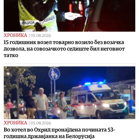
ХРОНИКА
|
05.08.2026
15 годишник возел товарно возило без возачка
дозвола, на совозачкото седиште бил неговиот
татко
ХРОНИКА
|
05.08.2026
Во хотел во Охрид пронајдена почината 53-
годишна државјанка на Белорусија