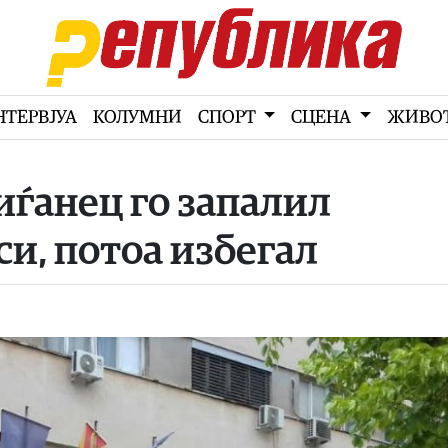
НТЕРВЈУА
КОЛУМНИ
СПОРТ
СЦЕНА
ЖИВО
иѓанец го запалил
си, потоа избегал