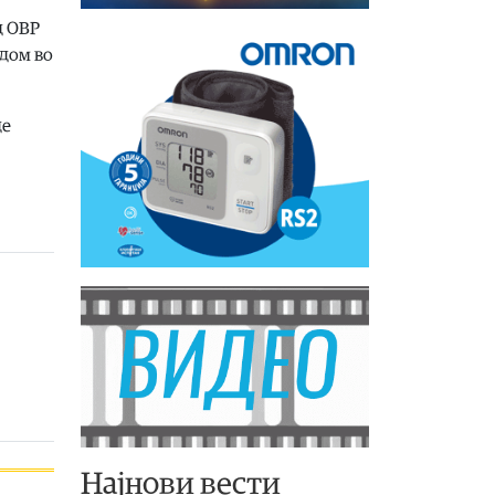
д ОВР
 дом во
де
Најнови вести