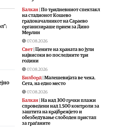
Балкан
|
По тридневниот спектакл
на стадионот Кошево
градоначалникот на Сараево
л“:
организираше прием за Дино
Мерлин
07.08.2026
Свет
|
Цените на храната во јули
највисоки во последните три
години
07.08.2026
Билборд
|
Малешевијата ве чека.
ејно
Сета, на едно место
07.08.2026
Балкан
|
На над 300 грчки плажи
спроведени над 1.500 контроли за
заштита на крајбрежјето и
обезбедување слободен пристап
за граѓаните
07.08.2026