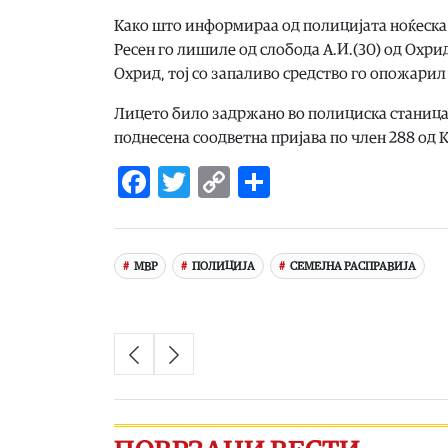
Како што информираа од полицијата ноќеска 
Ресен го лишиле од слобода А.И.(30) од Охри
Охрид, тој со запаливо средство го опожарил
Лицето било задржано во полициска станица 
поднесена соодветна пријава по член 288 од
Facebook
Twitter
Copy
Share
Link
МВР
ПОЛИЦИЈА
СЕМЕЈНА РАСПРАВИЈА