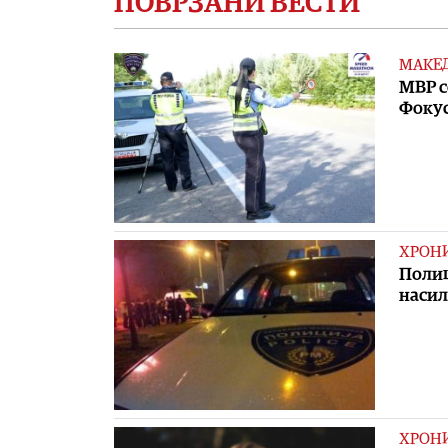
ПОВРЗАНИ ВЕСТИ
МАКЕ
МВР с
Фокус
ХРОН
Полиц
насил
ХРОН