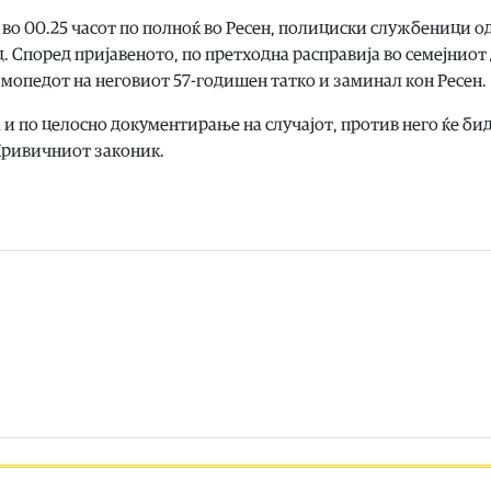
во 00.25 часот по полноќ во Ресен, полициски службеници о
д. Според пријавеното, по претходна расправија во семејниот
 мопедот на неговиот 57-годишен татко и заминал кон Ресен.
и по целосно документирање на случајот, против него ќе би
 Кривичниот законик.