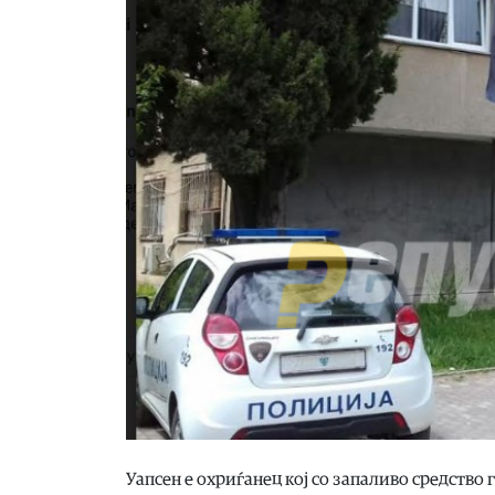
Уапсен е охриѓанец кој со запаливо средство 