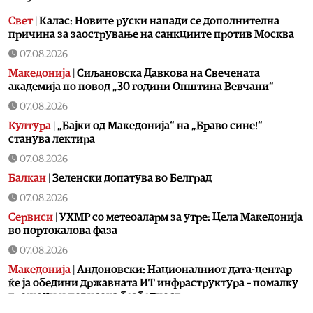
Свет
|
Калас: Новите руски напади се дополнителна
причина за заострување на санкциите против Москва
07.08.2026
Македонија
|
Сиљановска Давкова на Свечената
академија по повод „30 години Општина Вевчани“
07.08.2026
Култура
|
„Бајки од Македонија“ на „Браво сине!“
станува лектира
07.08.2026
Балкан
|
Зеленски допатува во Белград
07.08.2026
Сервиси
|
УХМР со метеоаларм за утре: Цела Македонија
во портокалова фаза
07.08.2026
Македонија
|
Андоновски: Националниот дата-центар
ќе ја обедини државната ИТ инфраструктура – помалку
трошоци и повисока безбедност