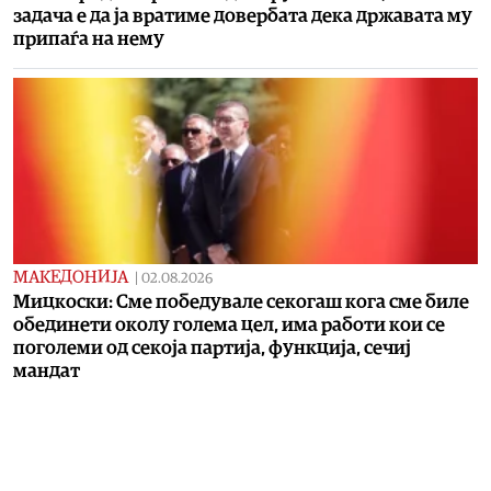
задача е да ја вратиме довербата дека државата му
припаѓа на нему
МАКЕДОНИЈА
|
02.08.2026
Мицкоски: Сме победувале секогаш кога сме биле
обединети околу голема цел, има работи кои се
поголеми од секоја партија, функција, сечиј
мандат