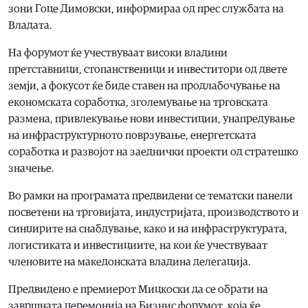
зони Гоце Димовски, информираа од прес службата на
Владата.
На форумот ќе учествуваат високи владини
претставници, стопанственици и инвеститори од двете
земји, а фокусот ќе биде ставен на продлабочување на
економската соработка, зголемување на трговската
размена, привлекување нови инвестиции, унапредување
на инфраструктурното поврзување, енергетската
соработка и развојот на заеднички проекти од стратешко
значење.
Во рамки на програмата предвидени се тематски панели
посветени на трговијата, индустријата, производството и
синџирите на снабдување, како и на инфраструктурата,
логистиката и инвестициите, на кои ќе учествуваат
членовите на македонската владина делегација.
Предвидено е премиерот Мицкоски да се обрати на
завршната церемонија на Бизнис форумот, која ќе