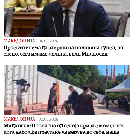
МАКЕДОНИЈА
|
06.08.2026
Проектот нема да заврши на половина тунел, во
слепо, сега имаме целина, вели Мицкоски
МАКЕДОНИЈА
|
02.08.2026
Мицкоски: Поопасно од секоја криза е моментот
кога народ ќе престане да верува во себе, наша