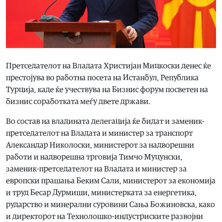
Претседателот на Владата Христијан Мицкоски денес ќе
престојува во работна посета на Истанбул, Република
Турција, каде ќе учествува на Бизнис форум посветен на
бизнис соработката меѓу двете држави.
Во состав на владината делегација ќе бидат и заменик-
претседателот на Владата и министер за транспорт
Александар Николоски, министерот за надворешни
работи и надворешна трговија Тимчо Муцунски,
заменик-претседателот на Владата и министер за
европски прашања Беким Сали, министерот за економија
и труд Бесар Дурмиши, министерката за енергетика,
рударство и минерални суровини Сања Божиновска, како
и директорот на Технолошко-индустриските развојни